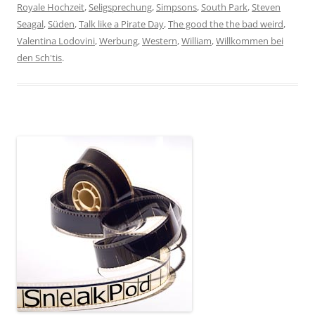
Royale Hochzeit
,
Seligsprechung
,
Simpsons
,
South Park
,
Steven
Seagal
,
Süden
,
Talk like a Pirate Day
,
The good the the bad weird
,
Valentina Lodovini
,
Werbung
,
Western
,
William
,
Willkommen bei
den Sch'tis
.