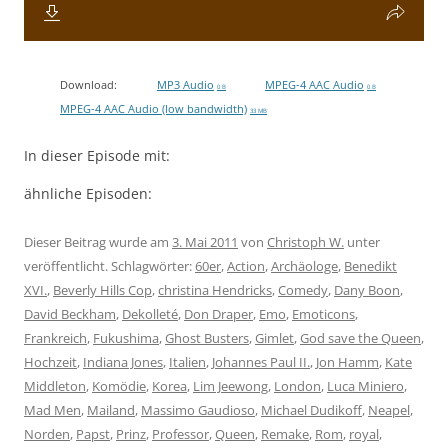
Download:
MP3 Audio
MPEG-4 AAC Audio
0 B
0 B
MPEG-4 AAC Audio (low bandwidth)
33 MB
In dieser Episode mit:
ähnliche Episoden:
Dieser Beitrag wurde am
3. Mai 2011
von
Christoph W.
unter
veröffentlicht. Schlagwörter:
60er
,
Action
,
Archäologe
,
Benedikt
XVI.
,
Beverly Hills Cop
,
christina Hendricks
,
Comedy
,
Dany Boon
,
David Beckham
,
Dekolleté
,
Don Draper
,
Emo
,
Emoticons
,
Frankreich
,
Fukushima
,
Ghost Busters
,
Gimlet
,
God save the Queen
,
Hochzeit
,
Indiana Jones
,
Italien
,
Johannes Paul II.
,
Jon Hamm
,
Kate
Middleton
,
Komödie
,
Korea
,
Lim Jeewong
,
London
,
Luca Miniero
,
Mad Men
,
Mailand
,
Massimo Gaudioso
,
Michael Dudikoff
,
Neapel
,
Norden
,
Papst
,
Prinz
,
Professor
,
Queen
,
Remake
,
Rom
,
royal
,