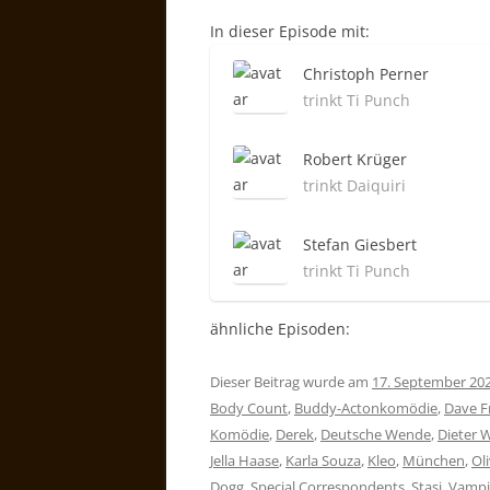
In dieser Episode mit:
Christoph Perner
trinkt Ti Punch
Robert Krüger
trinkt Daiquiri
Stefan Giesbert
trinkt Ti Punch
ähnliche Episoden:
Dieser Beitrag wurde am
17. September 20
Body Count
,
Buddy-Actonkomödie
,
Dave F
Komödie
,
Derek
,
Deutsche Wende
,
Dieter 
Jella Haase
,
Karla Souza
,
Kleo
,
München
,
Ol
Dogg
,
Special Correspondents
,
Stasi
,
Vampi