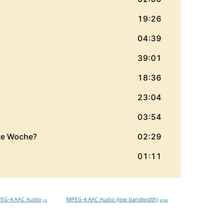
EG-4 AAC Audio
MPEG-4 AAC Audio (low bandwidth)
0 B
43 MB