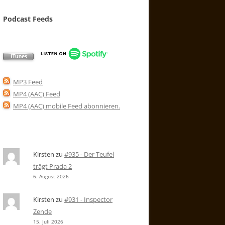
Podcast Feeds
MP3 Feed
MP4 (AAC) Feed
MP4 (AAC) mobile Feed abonnieren
.
Kirsten
zu
#935 - Der Teufel
trägt Prada 2
6. August 2026
Kirsten
zu
#931 - Inspector
Zende
15. Juli 2026