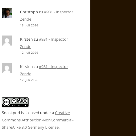
Christoph
zu
#931 - Inspector
Zende
13. Juli 2026
Kirsten
zu
#931 - Inspector
Zende
12. Juli 2026
Kirsten
zu
#931 - Inspector
Zende
12. Juli 2026
Sneakpod is licensed under a
Creative
Commons Attribution-NonCommercial-
ShareAlike 3.0 Germany License
.