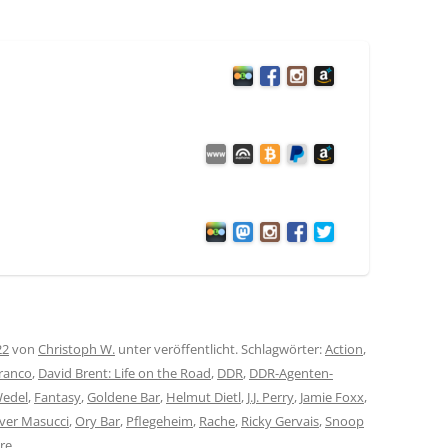
22
von
Christoph W.
unter veröffentlicht. Schlagwörter:
Action
,
ranco
,
David Brent: Life on the Road
,
DDR
,
DDR-Agenten-
Wedel
,
Fantasy
,
Goldene Bar
,
Helmut Dietl
,
J.J. Perry
,
Jamie Foxx
,
iver Masucci
,
Ory Bar
,
Pflegeheim
,
Rache
,
Ricky Gervais
,
Snoop
re
.