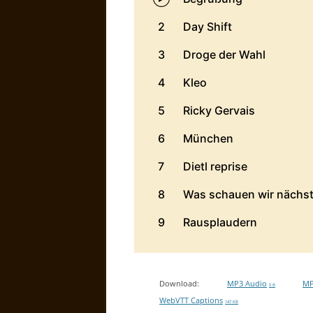
Download:
MP3 Audio
MP
0 B
WebVTT Captions
147 KB