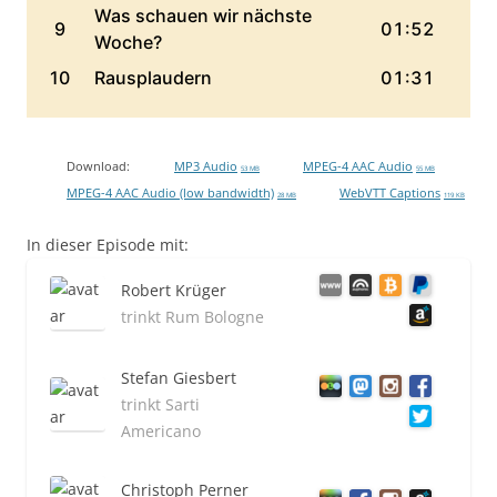
Download:
MP3 Audio
MPEG-4 AAC Audio
53 MB
55 MB
MPEG-4 AAC Audio (low bandwidth)
WebVTT Captions
28 MB
119 KB
In dieser Episode mit:
Robert Krüger
trinkt Rum Bologne
Stefan Giesbert
trinkt Sarti
Americano
Christoph Perner