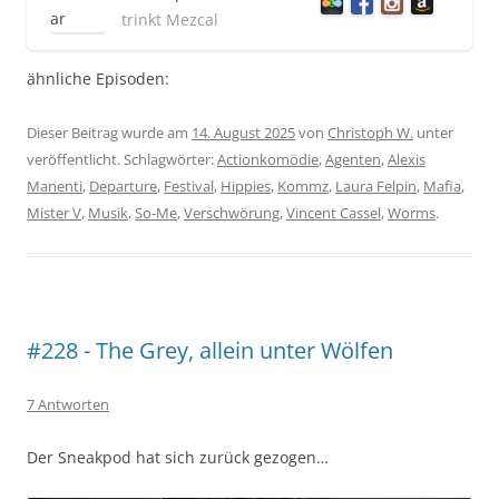
trinkt Mezcal
ähnliche Episoden:
Dieser Beitrag wurde am
14. August 2025
von
Christoph W.
unter
veröffentlicht. Schlagwörter:
Actionkomödie
,
Agenten
,
Alexis
Manenti
,
Departure
,
Festival
,
Hippies
,
Kommz
,
Laura Felpin
,
Mafia
,
Mister V
,
Musik
,
So-Me
,
Verschwörung
,
Vincent Cassel
,
Worms
.
#228 - The Grey, allein unter Wölfen
7 Antworten
Der Sneakpod hat sich zurück gezogen…