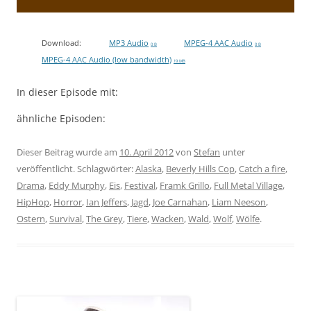
Download:
MP3 Audio
MPEG-4 AAC Audio
0 B
0 B
MPEG-4 AAC Audio (low bandwidth)
19 MB
In dieser Episode mit:
ähnliche Episoden:
Dieser Beitrag wurde am
10. April 2012
von
Stefan
unter
veröffentlicht. Schlagwörter:
Alaska
,
Beverly Hills Cop
,
Catch a fire
,
Drama
,
Eddy Murphy
,
Eis
,
Festival
,
Framk Grillo
,
Full Metal Village
,
HipHop
,
Horror
,
Ian Jeffers
,
Jagd
,
Joe Carnahan
,
Liam Neeson
,
Ostern
,
Survival
,
The Grey
,
Tiere
,
Wacken
,
Wald
,
Wolf
,
Wölfe
.