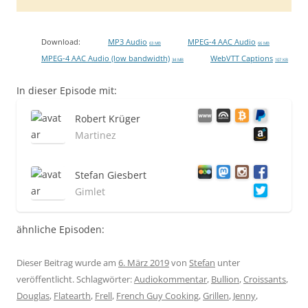
Download:
MP3 Audio
MPEG-4 AAC Audio
63 MB
66 MB
MPEG-4 AAC Audio (low bandwidth)
WebVTT Captions
34 MB
107 KB
In dieser Episode mit:
Robert Krüger
Martinez
Stefan Giesbert
Gimlet
ähnliche Episoden:
Dieser Beitrag wurde am
6. März 2019
von
Stefan
unter
veröffentlicht. Schlagwörter:
Audiokommentar
,
Bullion
,
Croissants
,
Douglas
,
Flatearth
,
Frell
,
French Guy Cooking
,
Grillen
,
Jenny
,