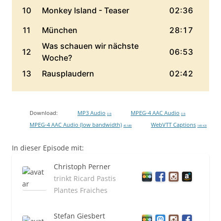
Download:
MP3 Audio
MPEG-4 AAC Audio
0 B
0 B
MPEG-4 AAC Audio (low bandwidth)
WebVTT Captions
45 MB
149 KB
In dieser Episode mit:
Christoph Perner
trinkt Ricard Pastis
Plantes Fraiches
Stefan Giesbert