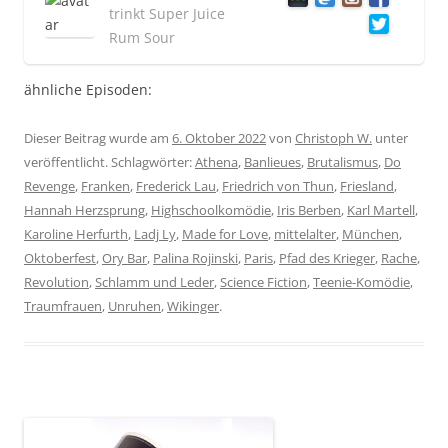
trinkt Super Juice
Rum Sour
ähnliche Episoden:
Dieser Beitrag wurde am
6. Oktober 2022
von
Christoph W.
unter
veröffentlicht. Schlagwörter:
Athena
,
Banlieues
,
Brutalismus
,
Do
Revenge
,
Franken
,
Frederick Lau
,
Friedrich von Thun
,
Friesland
,
Hannah Herzsprung
,
Highschoolkomödie
,
Iris Berben
,
Karl Martell
,
Karoline Herfurth
,
Ladj Ly
,
Made for Love
,
mittelalter
,
München
,
Oktoberfest
,
Ory Bar
,
Palina Rojinski
,
Paris
,
Pfad des Krieger
,
Rache
,
Revolution
,
Schlamm und Leder
,
Science Fiction
,
Teenie-Komödie
,
Traumfrauen
,
Unruhen
,
Wikinger
.