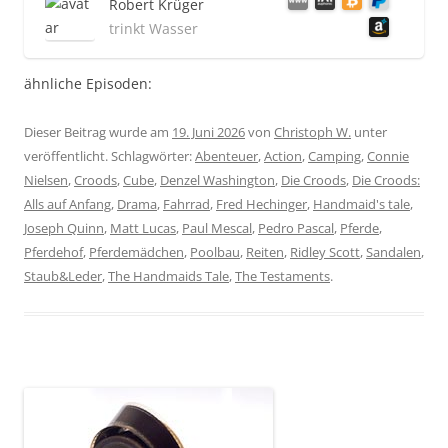
Robert Krüger
trinkt Wasser
ähnliche Episoden:
Dieser Beitrag wurde am
19. Juni 2026
von
Christoph W.
unter
veröffentlicht. Schlagwörter:
Abenteuer
,
Action
,
Camping
,
Connie
Nielsen
,
Croods
,
Cube
,
Denzel Washington
,
Die Croods
,
Die Croods:
Alls auf Anfang
,
Drama
,
Fahrrad
,
Fred Hechinger
,
Handmaid's tale
,
Joseph Quinn
,
Matt Lucas
,
Paul Mescal
,
Pedro Pascal
,
Pferde
,
Pferdehof
,
Pferdemädchen
,
Poolbau
,
Reiten
,
Ridley Scott
,
Sandalen
,
Staub&Leder
,
The Handmaids Tale
,
The Testaments
.