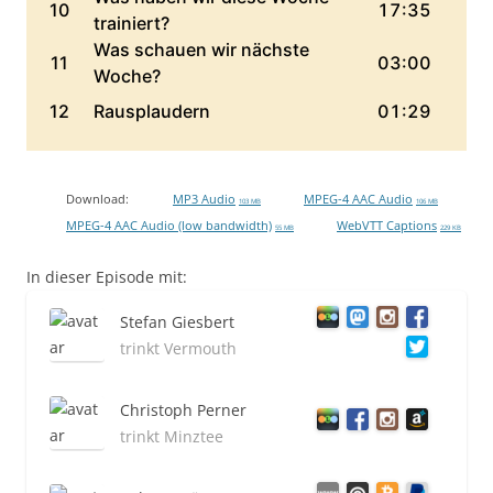
Download:
MP3 Audio
MPEG-4 AAC Audio
103 MB
106 MB
MPEG-4 AAC Audio (low bandwidth)
WebVTT Captions
55 MB
229 KB
In dieser Episode mit:
Stefan Giesbert
trinkt Vermouth
Christoph Perner
trinkt Minztee