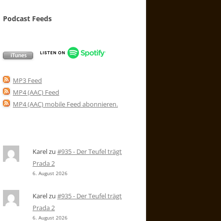
Podcast Feeds
MP3 Feed
MP4 (AAC) Feed
MP4 (AAC) mobile Feed abonnieren
.
Karel
zu
#935 - Der Teufel trägt
Prada 2
6. August 2026
Karel
zu
#935 - Der Teufel trägt
Prada 2
6. August 2026