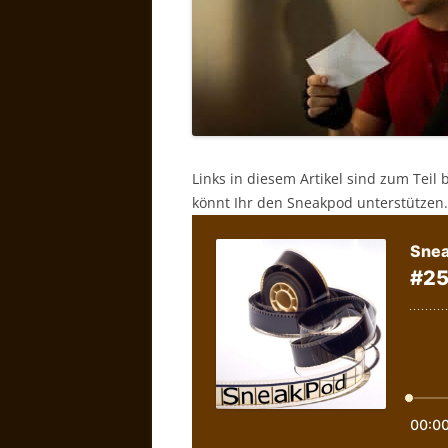
Links in diesem Artikel sind zum Teil 
könnt Ihr den Sneakpod unterstützen.