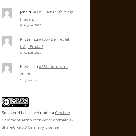
Jens
zu
#935 - Der Teufel trägt
Prada 2
6. August 2026
Kirsten
zu
#935 - Der Teufel
trägt Prada 2
6. August 2026
Kirsten
zu
#931 - Inspector
Zende
15. Juli 2026
Sneakpod is licensed under a
Creative
Commons Attribution-NonCommercial-
ShareAlike 3.0 Germany License
.