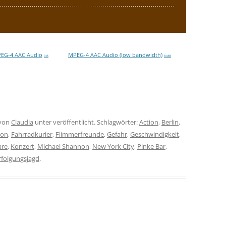
EG-4 AAC Audio
MPEG-4 AAC Audio (low bandwidth)
0 B
8 MB
von
Claudia
unter veröffentlicht. Schlagwörter:
Action
,
Berlin
,
ion
,
Fahrradkurier
,
Flimmerfreunde
,
Gefahr
,
Geschwindigkeit
,
re
,
Konzert
,
Michael Shannon
,
New York City
,
Pinke Bar
,
rfolgungsjagd
.