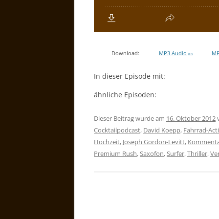
Download:
MP3 Audio
MP
0 B
In dieser Episode mit:
ähnliche Episoden:
Dieser Beitrag wurde am
16. Oktober 2012
Cocktailpodcast
,
David Koepp
,
Fahrrad-Act
Hochzeit
,
Joseph Gordon-Levitt
,
Kommenta
Premium Rush
,
Saxofon
,
Surfer
,
Thriller
,
Ve