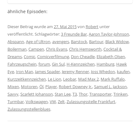
ähnliche Episoden:
Dieser Beitrag wurde am
27. Mai 2015
von
Robert
unter
veröffentlicht. Schlagwörter:
3 Freunde Bar
,
Aaron Taylor-Johnson
,
Abspann
,
Age of Ultron
,
avengers
,
Barstock
,
Bartour
,
Black Widow
,
Boilerman
,
Campen
,
Chris Evans
,
Chris Hemsworth
,
Cocktail &
Dreams
,
Comic
,
Comicverfilmung
,
Don Cheadle
,
Elizabeth Olsen
,
Fahrzeugschein
,
forum
,
Gin Sul
,
H-Kennzeichen
,
Hamburg
,
Hawk
Eye
,
Iron Man
,
James Spader
,
Jeremy Renner
,
Joss Whedon
,
kaufen
,
Kurzzeitkennzeichen
,
Le Lion
,
Leobar
,
Mad Max 2
,
Mark Ruffalo
,
Mixen
,
Motoren
,
Öl
,
Player
,
Robert Downey Jr.
,
Samuel L. Jackson
,
Savvy
,
Scarlett Johanson
,
Stan Lee
,
T3
,
Thor
,
Transporter
,
Trinken
,
Turmbar
,
Volkswagen
,
VW
,
Zelt
,
Zulassungsstelle Frankfurt
,
Zulassungsstellenblues
.