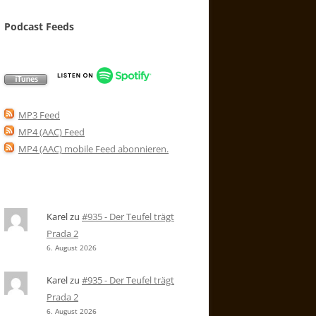
Podcast Feeds
MP3 Feed
MP4 (AAC) Feed
MP4 (AAC) mobile Feed abonnieren
.
Karel
zu
#935 - Der Teufel trägt
Prada 2
6. August 2026
Karel
zu
#935 - Der Teufel trägt
Prada 2
6. August 2026