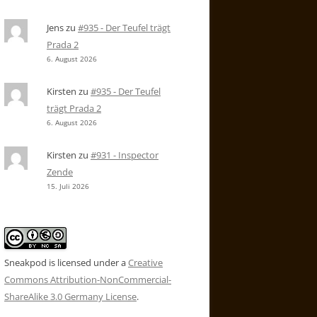
Jens
zu
#935 - Der Teufel trägt
Prada 2
6. August 2026
Kirsten
zu
#935 - Der Teufel
trägt Prada 2
6. August 2026
Kirsten
zu
#931 - Inspector
Zende
15. Juli 2026
Sneakpod is licensed under a
Creative
Commons Attribution-NonCommercial-
ShareAlike 3.0 Germany License
.