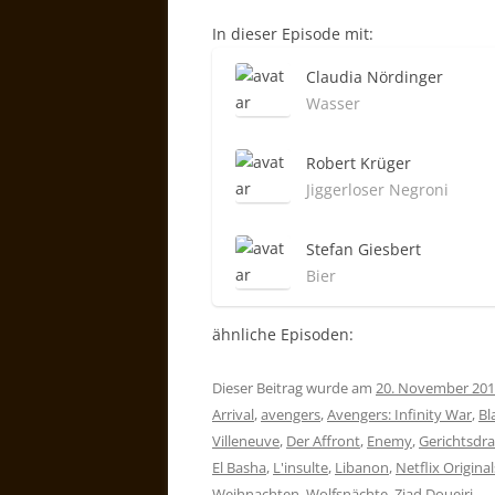
In dieser Episode mit:
Claudia Nördinger
Wasser
Robert Krüger
Jiggerloser Negroni
Stefan Giesbert
Bier
ähnliche Episoden:
Dieser Beitrag wurde am
20. November 20
Arrival
,
avengers
,
Avengers: Infinity War
,
Bl
Villeneuve
,
Der Affront
,
Enemy
,
Gerichtsdr
El Basha
,
L'insulte
,
Libanon
,
Netflix Original
Weihnachten
,
Wolfsnächte
,
Ziad Doueiri
.