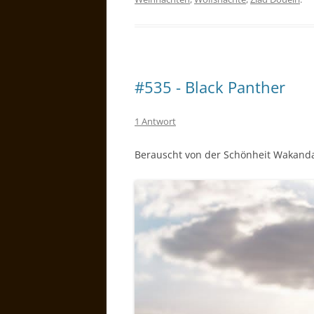
#535 - Black Panther
1 Antwort
Berauscht von der Schönheit Wakand