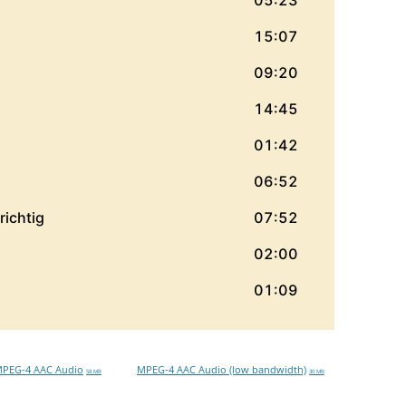
PEG-4 AAC Audio
MPEG-4 AAC Audio (low bandwidth)
58 MB
30 MB