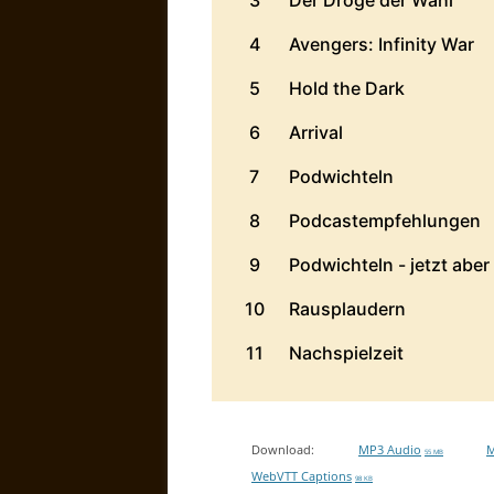
Download:
MP3 Audio
M
55 MB
WebVTT Captions
98 KB