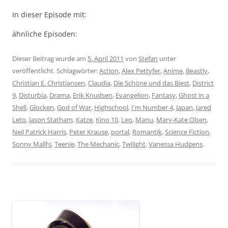
In dieser Episode mit:
ähnliche Episoden:
Dieser Beitrag wurde am
5. April 2011
von
Stefan
unter
veröffentlicht. Schlagwörter:
Action
,
Alex Pettyfer
,
Anime
,
Beastly
,
Christian E. Christiansen
,
Claudia
,
Die Schöne und das Biest
,
District
9
,
Disturbia
,
Drama
,
Erik Knudsen
,
Evangelion
,
Fantasy
,
Ghost in a
Shell
,
Glocken
,
God of War
,
Highschool
,
I'm Number 4
,
Japan
,
Jared
Leto
,
Jason Statham
,
Katze
,
Kino 10
,
Leo
,
Manu
,
Mary-Kate Olsen
,
Neil Patrick Harris
,
Peter Krause
,
portal
,
Romantik
,
Science Fiction
,
Sonny Mallhi
,
Teenie
,
The Mechanic
,
Twilight
,
Vanessa Hudgens
.