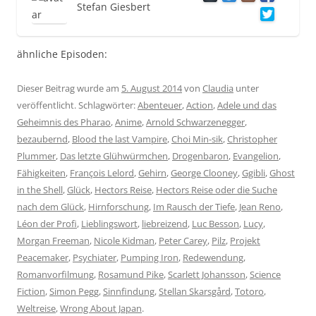
Stefan Giesbert
ähnliche Episoden:
Dieser Beitrag wurde am
5. August 2014
von
Claudia
unter
veröffentlicht. Schlagwörter:
Abenteuer
,
Action
,
Adele und das
Geheimnis des Pharao
,
Anime
,
Arnold Schwarzenegger
,
bezaubernd
,
Blood the last Vampire
,
Choi Min-sik
,
Christopher
Plummer
,
Das letzte Glühwürmchen
,
Drogenbaron
,
Evangelion
,
Fähigkeiten
,
François Lelord
,
Gehirn
,
George Clooney
,
Ggibli
,
Ghost
in the Shell
,
Glück
,
Hectors Reise
,
Hectors Reise oder die Suche
nach dem Glück
,
Hirnforschung
,
Im Rausch der Tiefe
,
Jean Reno
,
Léon der Profi
,
Lieblingswort
,
liebreizend
,
Luc Besson
,
Lucy
,
Morgan Freeman
,
Nicole Kidman
,
Peter Carey
,
Pilz
,
Projekt
Peacemaker
,
Psychiater
,
Pumping Iron
,
Redewendung
,
Romanvorfilmung
,
Rosamund Pike
,
Scarlett Johansson
,
Science
Fiction
,
Simon Pegg
,
Sinnfindung
,
Stellan Skarsgård
,
Totoro
,
Weltreise
,
Wrong About Japan
.