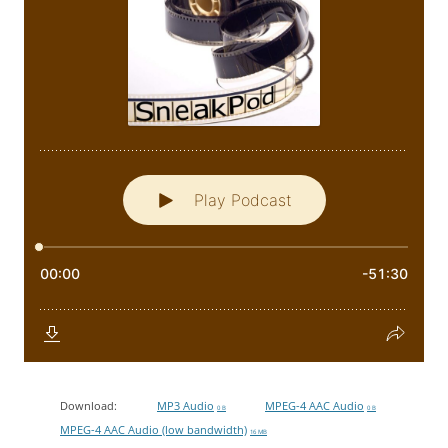
Download:
MP3 Audio
MPEG-4 AAC Audio
0 B
0 B
MPEG-4 AAC Audio (low bandwidth)
16 MB