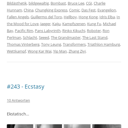
Bildästhetik
,
bildgewaltig
,
Bombast
,
Bruce Lee
,
CGI
,
Charlie
Hunnam
,
China
,
Chungking Express
,
Comic
,
Das Fest
,
Evangelion
,
Fallen Angels
,
Guillermo del Toro
,
Hellboy
,
Hong Kong
,
Idris Elba
,
In
the Mood for Love
,
Jaeger
,
Kaiju
,
Kampfszenen
,
Kung Fu
,
Michael
Bay
,
Pacific Rim
,
Pans Labyrinth
,
Rinko Kikuchi
,
Roboter
,
Ron
Perlman
,
Schlacht
,
Seeed
,
The Grandmaster
,
The Last Stand
,
Thomas Vinterberg
,
Tony Leung
,
Transformers
,
Triathlon Hamburg
,
Wettkampf
,
Wong Kar Wai
,
Yip Man
,
Zhang Ziyi
.
#243 - Ecstasy
10 Antworten
Ekstatisch…