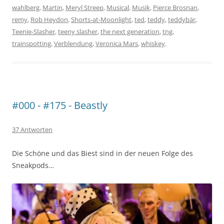
wahlberg
,
Martin
,
Meryl Streep
,
Musical
,
Musik
,
Pierce Brosnan
,
remy
,
Rob Heydon
,
Shorts-at-Moonlight
,
ted
,
teddy
,
teddybär
,
Teenie-Slasher
,
teeny slasher
,
the next generation
,
tng
,
trainspotting
,
Verblendung
,
Veronica Mars
,
whiskey
.
#000 - #175 - Beastly
37 Antworten
Die Schöne und das Biest sind in der neuen Folge des
Sneakpods…