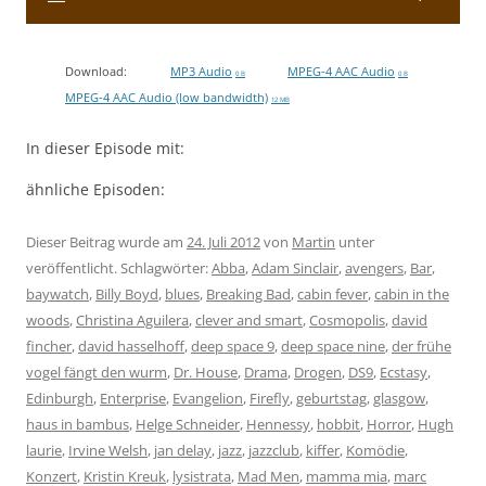
Download:
MP3 Audio
MPEG-4 AAC Audio
0 B
0 B
MPEG-4 AAC Audio (low bandwidth)
12 MB
In dieser Episode mit:
ähnliche Episoden:
Dieser Beitrag wurde am
24. Juli 2012
von
Martin
unter
veröffentlicht. Schlagwörter:
Abba
,
Adam Sinclair
,
avengers
,
Bar
,
baywatch
,
Billy Boyd
,
blues
,
Breaking Bad
,
cabin fever
,
cabin in the
woods
,
Christina Aguilera
,
clever and smart
,
Cosmopolis
,
david
fincher
,
david hasselhoff
,
deep space 9
,
deep space nine
,
der frühe
vogel fängt den wurm
,
Dr. House
,
Drama
,
Drogen
,
DS9
,
Ecstasy
,
Edinburgh
,
Enterprise
,
Evangelion
,
Firefly
,
geburtstag
,
glasgow
,
haus in bambus
,
Helge Schneider
,
Hennessy
,
hobbit
,
Horror
,
Hugh
laurie
,
Irvine Welsh
,
jan delay
,
jazz
,
jazzclub
,
kiffer
,
Komödie
,
Konzert
,
Kristin Kreuk
,
lysistrata
,
Mad Men
,
mamma mia
,
marc