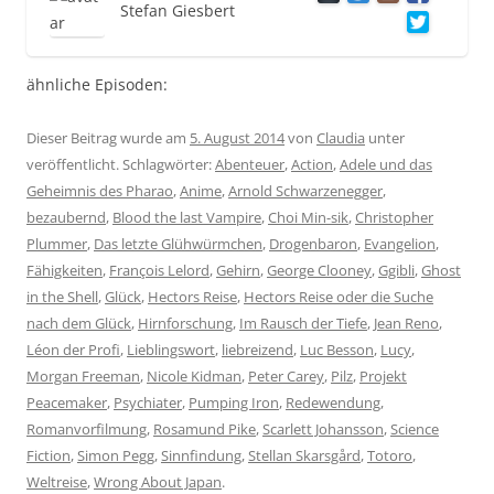
Stefan Giesbert
ähnliche Episoden:
Dieser Beitrag wurde am
5. August 2014
von
Claudia
unter
veröffentlicht. Schlagwörter:
Abenteuer
,
Action
,
Adele und das
Geheimnis des Pharao
,
Anime
,
Arnold Schwarzenegger
,
bezaubernd
,
Blood the last Vampire
,
Choi Min-sik
,
Christopher
Plummer
,
Das letzte Glühwürmchen
,
Drogenbaron
,
Evangelion
,
Fähigkeiten
,
François Lelord
,
Gehirn
,
George Clooney
,
Ggibli
,
Ghost
in the Shell
,
Glück
,
Hectors Reise
,
Hectors Reise oder die Suche
nach dem Glück
,
Hirnforschung
,
Im Rausch der Tiefe
,
Jean Reno
,
Léon der Profi
,
Lieblingswort
,
liebreizend
,
Luc Besson
,
Lucy
,
Morgan Freeman
,
Nicole Kidman
,
Peter Carey
,
Pilz
,
Projekt
Peacemaker
,
Psychiater
,
Pumping Iron
,
Redewendung
,
Romanvorfilmung
,
Rosamund Pike
,
Scarlett Johansson
,
Science
Fiction
,
Simon Pegg
,
Sinnfindung
,
Stellan Skarsgård
,
Totoro
,
Weltreise
,
Wrong About Japan
.