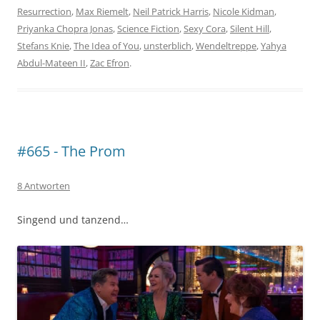
Resurrection
,
Max Riemelt
,
Neil Patrick Harris
,
Nicole Kidman
,
Priyanka Chopra Jonas
,
Science Fiction
,
Sexy Cora
,
Silent Hill
,
Stefans Knie
,
The Idea of You
,
unsterblich
,
Wendeltreppe
,
Yahya
Abdul-Mateen II
,
Zac Efron
.
#665 - The Prom
8 Antworten
Singend und tanzend…