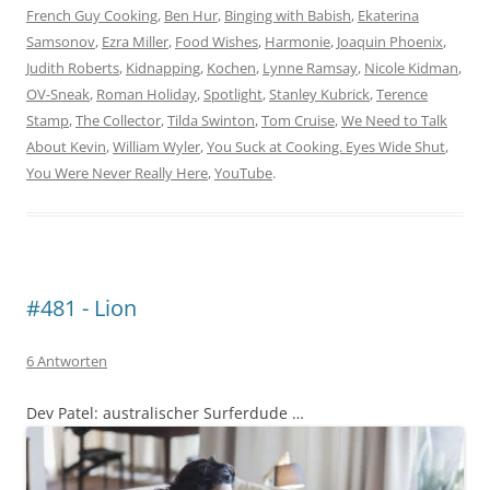
French Guy Cooking
,
Ben Hur
,
Binging with Babish
,
Ekaterina
Samsonov
,
Ezra Miller
,
Food Wishes
,
Harmonie
,
Joaquin Phoenix
,
Judith Roberts
,
Kidnapping
,
Kochen
,
Lynne Ramsay
,
Nicole Kidman
,
OV-Sneak
,
Roman Holiday
,
Spotlight
,
Stanley Kubrick
,
Terence
Stamp
,
The Collector
,
Tilda Swinton
,
Tom Cruise
,
We Need to Talk
About Kevin
,
William Wyler
,
You Suck at Cooking. Eyes Wide Shut
,
You Were Never Really Here
,
YouTube
.
#481 - Lion
6 Antworten
Dev Patel: australischer Surferdude …