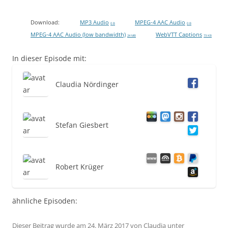
Download:
MP3 Audio
MPEG-4 AAC Audio
0 B
0 B
MPEG-4 AAC Audio (low bandwidth)
WebVTT Captions
24 MB
73 KB
In dieser Episode mit:
Claudia Nördinger
Stefan Giesbert
Robert Krüger
ähnliche Episoden:
Dieser Beitrag wurde am
24. März 2017
von
Claudia
unter