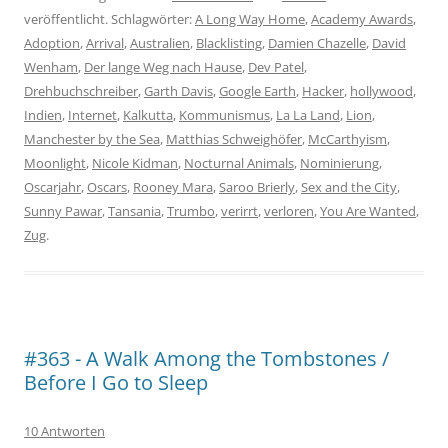
veröffentlicht. Schlagwörter:
A Long Way Home
,
Academy Awards
,
Adoption
,
Arrival
,
Australien
,
Blacklisting
,
Damien Chazelle
,
David
Wenham
,
Der lange Weg nach Hause
,
Dev Patel
,
Drehbuchschreiber
,
Garth Davis
,
Google Earth
,
Hacker
,
hollywood
,
Indien
,
Internet
,
Kalkutta
,
Kommunismus
,
La La Land
,
Lion
,
Manchester by the Sea
,
Matthias Schweighöfer
,
McCarthyism
,
Moonlight
,
Nicole Kidman
,
Nocturnal Animals
,
Nominierung
,
Oscarjahr
,
Oscars
,
Rooney Mara
,
Saroo Brierly
,
Sex and the City
,
Sunny Pawar
,
Tansania
,
Trumbo
,
verirrt
,
verloren
,
You Are Wanted
,
Zug
.
#363 - A Walk Among the Tombstones /
Before I Go to Sleep
10 Antworten