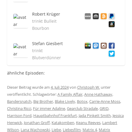
Robert Krüger
trinkt Bulleit
Bourbon
Stefan Giesbert
trinkt
Blutverdünner
ähnliche Episoden:
Dieser Beitrag wurde am
4. Juli 2024
von
Christoph W.
unter
veröffentlicht. Schlagwörter:
A Family Affair
,
Anne Hathaway
,
Bandersnatch
,
Big Brother
,
Blake Lively
,
Botox
,
Carrie-Anne Moss
,
Christina Ricci
,
Für immer Adaline
,
Gearclub Stradale
,
GRID
,
Harrison Ford
,
Hauptbahnhof Frankfurt
,
Jada Pinkett Smith
,
Jessica
Henwick
,
Jonathan Groff
,
Katakomben
,
Keanu Reeves
,
Lambert
Wilson
,
Lana Wachowski
,
Liebe
,
Liebesfilm
,
Matrix 4
,
Matrix