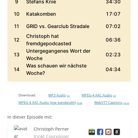
Download:
MP3 Audio
MPEG-4 AAC Audio
0 B
0 B
MPEG-4 AAC Audio (low bandwidth)
WebVTT Captions
59 MB
216 KB
In dieser Episode mit:
Christoph Perner
trinkt Courvoisier