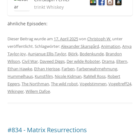
trinkt Whiskey
ähnliche Episoden:
Dieser Beitrag wurde am
17. April 2025
von
Christoph W.
unter
veröffentlicht. Schlagwörter:
Alexander Skarsgård
,
Animation
,
Anya
Taylor-Joy
,
Aunjanue Ellis-Taylor
,
Björk
,
Bodenkunde
,
Brandon
Wilson
,
Civil War
,
Daveed Diggs
,
Der wilde Roboter
,
Drama
,
Eltern
,
Ethan Hawke
,
Ethan Herisse
,
Farben
,
Farbenwahrnehmung
,
Hummelhaus
,
Kunstfilm
,
Nicole Kidman
,
RaMell Ross
,
Robert
Eggers
,
The Northman
,
The wild robot
,
Vogelstimmen
,
Vogeltreff24
,
Wikinger
,
Willem Dafoe
.
#834 - Matrix Resurrections