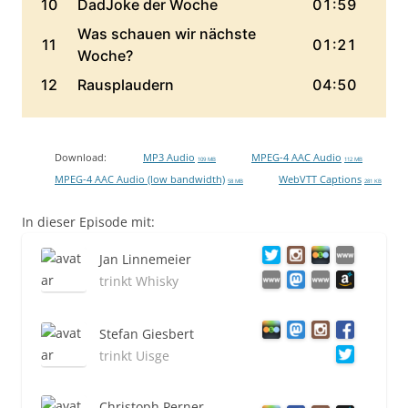
Download:
MP3 Audio
MPEG-4 AAC Audio
109 MB
112 MB
MPEG-4 AAC Audio (low bandwidth)
WebVTT Captions
58 MB
281 KB
In dieser Episode mit:
Jan Linnemeier
trinkt Whisky
Stefan Giesbert
trinkt Uisge
Christoph Perner