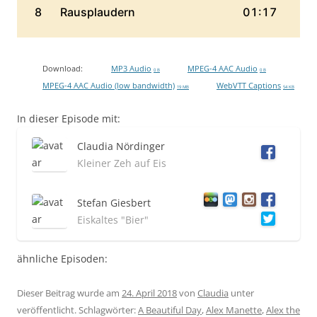
Download:
MP3 Audio
MPEG-4 AAC Audio
0 B
0 B
MPEG-4 AAC Audio (low bandwidth)
WebVTT Captions
19 MB
54 KB
In dieser Episode mit:
Claudia Nördinger
Kleiner Zeh auf Eis
Stefan Giesbert
Eiskaltes "Bier"
ähnliche Episoden:
Dieser Beitrag wurde am
24. April 2018
von
Claudia
unter
veröffentlicht. Schlagwörter:
A Beautiful Day
,
Alex Manette
,
Alex the