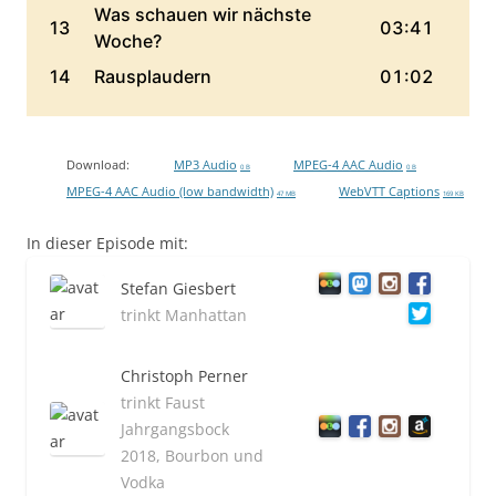
Download:
MP3 Audio
MPEG-4 AAC Audio
0 B
0 B
MPEG-4 AAC Audio (low bandwidth)
WebVTT Captions
47 MB
169 KB
In dieser Episode mit:
Stefan Giesbert
trinkt Manhattan
Christoph Perner
trinkt Faust
Jahrgangsbock
2018, Bourbon und
Vodka