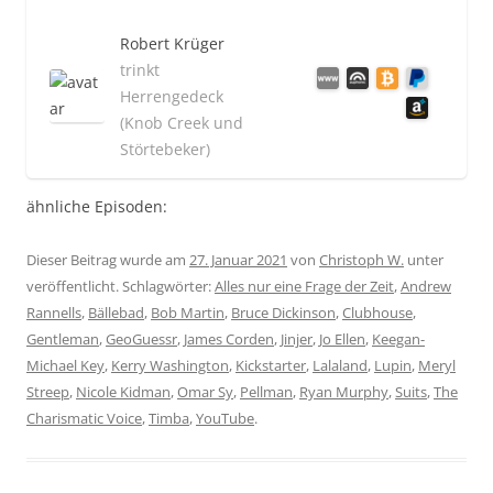
Robert Krüger
trinkt
Herrengedeck
(Knob Creek und
Störtebeker)
ähnliche Episoden:
Dieser Beitrag wurde am
27. Januar 2021
von
Christoph W.
unter
veröffentlicht. Schlagwörter:
Alles nur eine Frage der Zeit
,
Andrew
Rannells
,
Bällebad
,
Bob Martin
,
Bruce Dickinson
,
Clubhouse
,
Gentleman
,
GeoGuessr
,
James Corden
,
Jinjer
,
Jo Ellen
,
Keegan-
Michael Key
,
Kerry Washington
,
Kickstarter
,
Lalaland
,
Lupin
,
Meryl
Streep
,
Nicole Kidman
,
Omar Sy
,
Pellman
,
Ryan Murphy
,
Suits
,
The
Charismatic Voice
,
Timba
,
YouTube
.