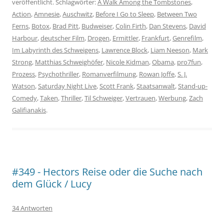
veröffentlicht. Schlagwörter:
A Walk Among the Tombstones
,
Action
,
Amnesie
,
Auschwitz
,
Before I Go to Sleep
,
Between Two
Ferns
,
Botox
,
Brad Pitt
,
Budweiser
,
Colin Firth
,
Dan Stevens
,
David
Harbour
,
deutscher Film
,
Drogen
,
Ermittler
,
Frankfurt
,
Genrefilm
,
Im Labyrinth des Schweigens
,
Lawrence Block
,
Liam Neeson
,
Mark
Strong
,
Matthias Schweighöfer
,
Nicole Kidman
,
Obama
,
pro7fun
,
Prozess
,
Psychothriller
,
Romanverfilmung
,
Rowan Joffe
,
S. J.
Watson
,
Saturday Night Live
,
Scott Frank
,
Staatsanwalt
,
Stand-up-
Comedy
,
Taken
,
Thriller
,
Til Schweiger
,
Vertrauen
,
Werbung
,
Zach
Galifianakis
.
#349 - Hectors Reise oder die Suche nach
dem Glück / Lucy
34 Antworten