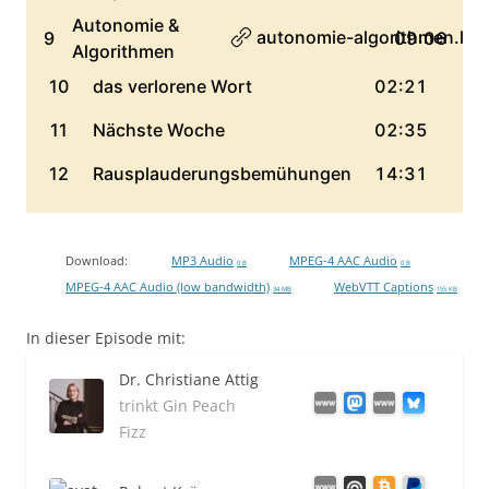
Download:
MP3 Audio
MPEG-4 AAC Audio
0 B
0 B
MPEG-4 AAC Audio (low bandwidth)
WebVTT Captions
34 MB
155 KB
In dieser Episode mit:
Dr. Christiane Attig
trinkt Gin Peach
Fizz