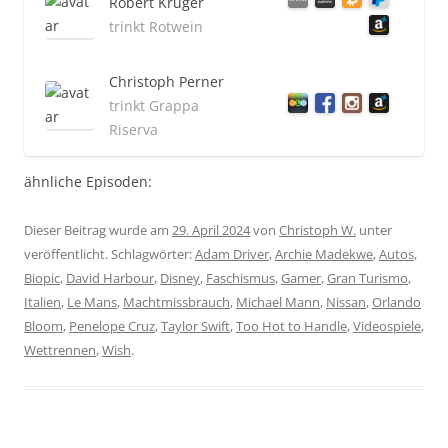
Robert Krüger
trinkt Rotwein
Christoph Perner
trinkt Grappa
Riserva
ähnliche Episoden:
Dieser Beitrag wurde am
29. April 2024
von
Christoph W.
unter
veröffentlicht. Schlagwörter:
Adam Driver
,
Archie Madekwe
,
Autos
,
Biopic
,
David Harbour
,
Disney
,
Faschismus
,
Gamer
,
Gran Turismo
,
Italien
,
Le Mans
,
Machtmissbrauch
,
Michael Mann
,
Nissan
,
Orlando
Bloom
,
Penelope Cruz
,
Taylor Swift
,
Too Hot to Handle
,
Videospiele
,
Wettrennen
,
Wish
.