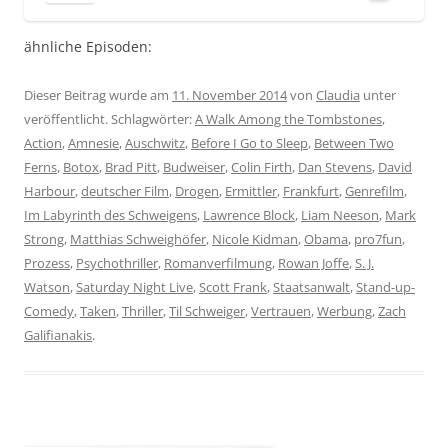
ähnliche Episoden:
Dieser Beitrag wurde am
11. November 2014
von
Claudia
unter
veröffentlicht. Schlagwörter:
A Walk Among the Tombstones
,
Action
,
Amnesie
,
Auschwitz
,
Before I Go to Sleep
,
Between Two
Ferns
,
Botox
,
Brad Pitt
,
Budweiser
,
Colin Firth
,
Dan Stevens
,
David
Harbour
,
deutscher Film
,
Drogen
,
Ermittler
,
Frankfurt
,
Genrefilm
,
Im Labyrinth des Schweigens
,
Lawrence Block
,
Liam Neeson
,
Mark
Strong
,
Matthias Schweighöfer
,
Nicole Kidman
,
Obama
,
pro7fun
,
Prozess
,
Psychothriller
,
Romanverfilmung
,
Rowan Joffe
,
S. J.
Watson
,
Saturday Night Live
,
Scott Frank
,
Staatsanwalt
,
Stand-up-
Comedy
,
Taken
,
Thriller
,
Til Schweiger
,
Vertrauen
,
Werbung
,
Zach
Galifianakis
.