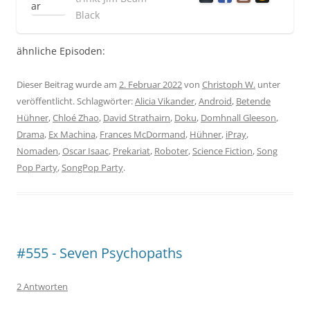
Black
ähnliche Episoden:
Dieser Beitrag wurde am
2. Februar 2022
von
Christoph W.
unter
veröffentlicht. Schlagwörter:
Alicia Vikander
,
Android
,
Betende
Hühner
,
Chloé Zhao
,
David Strathairn
,
Doku
,
Domhnall Gleeson
,
Drama
,
Ex Machina
,
Frances McDormand
,
Hühner
,
iPray
,
Nomaden
,
Oscar Isaac
,
Prekariat
,
Roboter
,
Science Fiction
,
Song
Pop Party
,
SongPop Party
.
#555 - Seven Psychopaths
2 Antworten