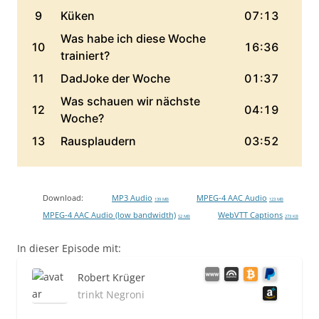
Download:
MP3 Audio
MPEG-4 AAC Audio
139 MB
123 MB
MPEG-4 AAC Audio (low bandwidth)
WebVTT Captions
52 MB
273 KB
In dieser Episode mit:
Robert Krüger
trinkt Negroni