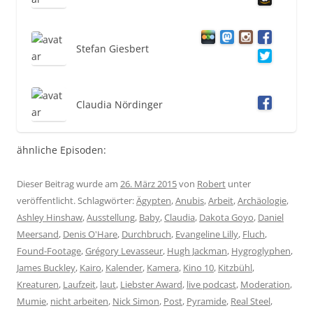
Stefan Giesbert
Claudia Nördinger
ähnliche Episoden:
Dieser Beitrag wurde am
26. März 2015
von
Robert
unter
veröffentlicht. Schlagwörter:
Ägypten
,
Anubis
,
Arbeit
,
Archäologie
,
Ashley Hinshaw
,
Ausstellung
,
Baby
,
Claudia
,
Dakota Goyo
,
Daniel
Meersand
,
Denis O'Hare
,
Durchbruch
,
Evangeline Lilly
,
Fluch
,
Found-Footage
,
Grégory Levasseur
,
Hugh Jackman
,
Hygroglyphen
,
James Buckley
,
Kairo
,
Kalender
,
Kamera
,
Kino 10
,
Kitzbühl
,
Kreaturen
,
Laufzeit
,
laut
,
Liebster Award
,
live podcast
,
Moderation
,
Mumie
,
nicht arbeiten
,
Nick Simon
,
Post
,
Pyramide
,
Real Steel
,