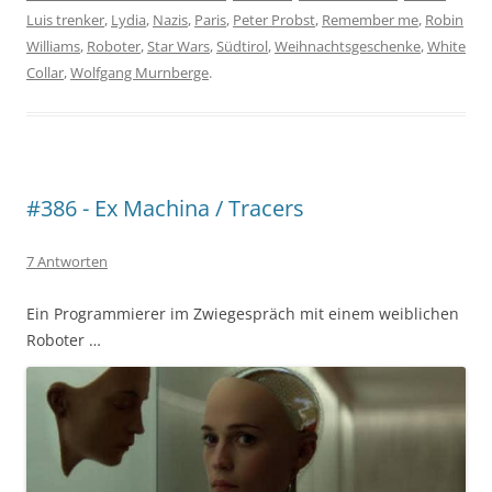
Luis trenker
,
Lydia
,
Nazis
,
Paris
,
Peter Probst
,
Remember me
,
Robin
Williams
,
Roboter
,
Star Wars
,
Südtirol
,
Weihnachtsgeschenke
,
White
Collar
,
Wolfgang Murnberge
.
#386 - Ex Machina / Tracers
7 Antworten
Ein Programmierer im Zwiegespräch mit einem weiblichen
Roboter …