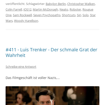
veröffentlicht. Schlagwörter:
Babylon Berlin
,
Christopher Walken
,
Colin Farrell
,
iOS12
,
Martin McDonagh
,
Neato
,
Roboter
,
Rougue
One
,
Sam Rockwell
,
Seven Psychopaths
,
Shortcuts
,
Siri
,
Solo
,
Star
Wars
,
Woody Harellson
.
#411 - Luis Trenker - Der schmale Grat der
Wahrheit
Schreibe eine Antwort
Das Filmgeschäft ist voller Nazis,…