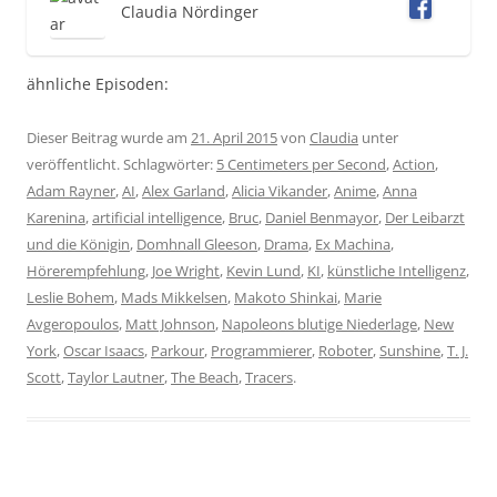
Claudia Nördinger
ähnliche Episoden:
Dieser Beitrag wurde am
21. April 2015
von
Claudia
unter
veröffentlicht. Schlagwörter:
5 Centimeters per Second
,
Action
,
Adam Rayner
,
AI
,
Alex Garland
,
Alicia Vikander
,
Anime
,
Anna
Karenina
,
artificial intelligence
,
Bruc
,
Daniel Benmayor
,
Der Leibarzt
und die Königin
,
Domhnall Gleeson
,
Drama
,
Ex Machina
,
Hörerempfehlung
,
Joe Wright
,
Kevin Lund
,
KI
,
künstliche Intelligenz
,
Leslie Bohem
,
Mads Mikkelsen
,
Makoto Shinkai
,
Marie
Avgeropoulos
,
Matt Johnson
,
Napoleons blutige Niederlage
,
New
York
,
Oscar Isaacs
,
Parkour
,
Programmierer
,
Roboter
,
Sunshine
,
T. J.
Scott
,
Taylor Lautner
,
The Beach
,
Tracers
.