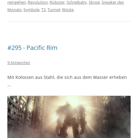
reingehen
,
Revolution
,
Roboter
,
Schreibaby
,
Skype
,
Sneaker des
Monats
,
Symbole
,
T3
,
Tunnel
,
Wüste
.
#295 - Pacific Rim
9 Antworten
Mit Kolossen aus Stahl, die sich aus dem Wasser erheben
…