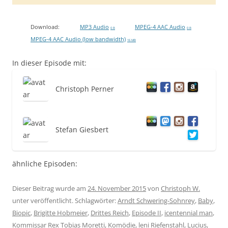
Download:
MP3 Audio
MPEG-4 AAC Audio
0 B
0 B
MPEG-4 AAC Audio (low bandwidth)
16 MB
In dieser Episode mit:
Christoph Perner
Stefan Giesbert
ähnliche Episoden:
Dieser Beitrag wurde am
24. November 2015
von
Christoph W.
unter veröffentlicht. Schlagwörter:
Arndt Schwering-Sohnrey
,
Baby
,
Biopic
,
Brigitte Hobmeier
,
Drittes Reich
,
Episode II
,
icentennial man
,
Kommissar Rex Tobias Moretti
,
Komödie
,
leni Riefenstahl
,
Lucius
,