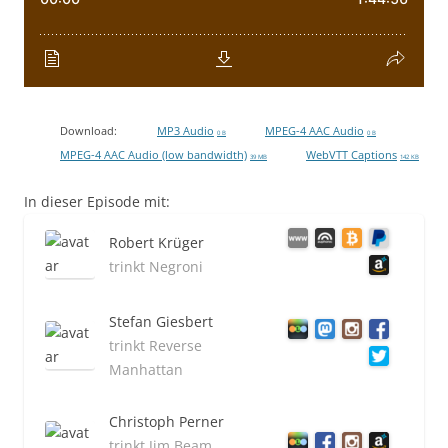
Download:
MP3 Audio
MPEG-4 AAC Audio
0 B
0 B
MPEG-4 AAC Audio (low bandwidth)
WebVTT Captions
39 MB
142 KB
In dieser Episode mit:
Robert Krüger
trinkt Negroni
Stefan Giesbert
trinkt Reverse
Manhattan
Christoph Perner
trinkt Jim Beam