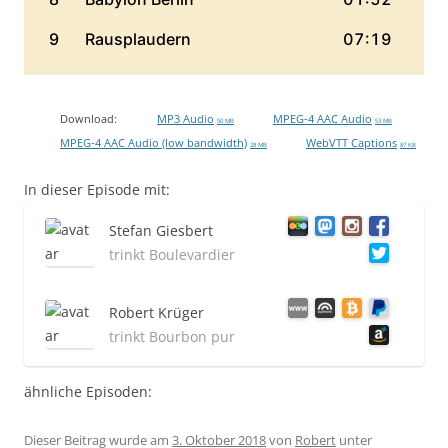
Download:
MP3 Audio
MPEG-4 AAC Audio
50 MB
53 MB
MPEG-4 AAC Audio (low bandwidth)
WebVTT Captions
28 MB
87 KB
In dieser Episode mit:
Stefan Giesbert
trinkt Boulevardier
Robert Krüger
trinkt Bourbon pur
ähnliche Episoden:
Dieser Beitrag wurde am
3. Oktober 2018
von
Robert
unter