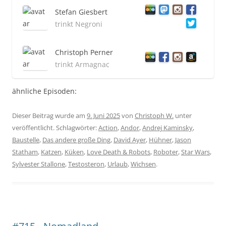
Stefan Giesbert
trinkt Negroni
Christoph Perner
trinkt Armagnac
ähnliche Episoden:
Dieser Beitrag wurde am
9. Juni 2025
von
Christoph W.
unter
veröffentlicht. Schlagwörter:
Action
,
Andor
,
Andrej Kaminsky
,
Baustelle
,
Das andere große Ding
,
David Ayer
,
Hühner
,
Jason
Statham
,
Katzen
,
Küken
,
Love Death & Robots
,
Roboter
,
Star Wars
,
Sylvester Stallone
,
Testosteron
,
Urlaub
,
Wichsen
.