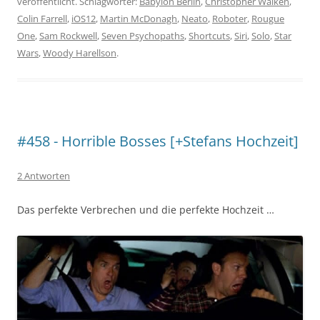
veröffentlicht. Schlagwörter:
Babylon Berlin
,
Christopher Walken
,
Colin Farrell
,
iOS12
,
Martin McDonagh
,
Neato
,
Roboter
,
Rougue
One
,
Sam Rockwell
,
Seven Psychopaths
,
Shortcuts
,
Siri
,
Solo
,
Star
Wars
,
Woody Harellson
.
#458 - Horrible Bosses [+Stefans Hochzeit]
2 Antworten
Das perfekte Verbrechen und die perfekte Hochzeit …