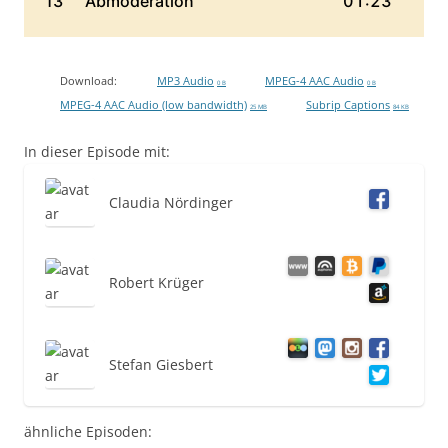
Download:
MP3 Audio
MPEG-4 AAC Audio
0 B
0 B
MPEG-4 AAC Audio (low bandwidth)
Subrip Captions
25 MB
84 KB
In dieser Episode mit:
Claudia Nördinger
Robert Krüger
Stefan Giesbert
ähnliche Episoden: