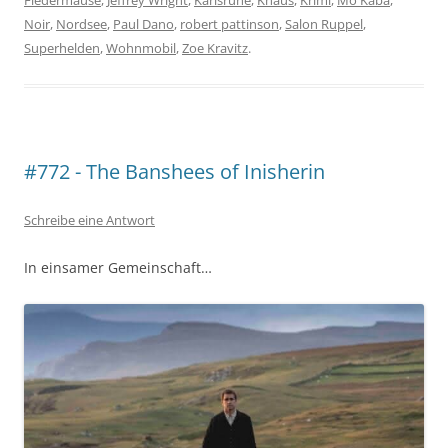
Fledermäuse
,
Jeffrey Wright
,
Karlsruhe
,
Knaus
,
Krimi
,
Mo Kaba
,
Noir
,
Nordsee
,
Paul Dano
,
robert pattinson
,
Salon Ruppel
,
Superhelden
,
Wohnmobil
,
Zoe Kravitz
.
#772 - The Banshees of Inisherin
Schreibe eine Antwort
In einsamer Gemeinschaft…