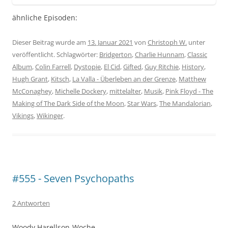
ähnliche Episoden:
Dieser Beitrag wurde am
13. Januar 2021
von
Christoph W.
unter
veröffentlicht. Schlagwörter:
Bridgerton
,
Charlie Hunnam
,
Classic
Album
,
Colin Farrell
,
Dystopie
,
El Cid
,
Gifted
,
Guy Ritchie
,
History
,
Hugh Grant
,
Kitsch
,
La Valla - Überleben an der Grenze
,
Matthew
McConaghey
,
Michelle Dockery
,
mittelalter
,
Musik
,
Pink Floyd - The
Making of The Dark Side of the Moon
,
Star Wars
,
The Mandalorian
,
Vikings
,
Wikinger
.
#555 - Seven Psychopaths
2 Antworten
Woody Harellson-Woche…