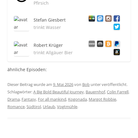
Pfirsich
Stefan Giesbert
trinkt Wasser
Robert Krüger
trinkt Allgäuer Bier
ähnliche Episoden:
Dieser Beitrag wurde am
9. Mai 2026
von
Bob
unter veröffentlicht.
Schlagwörter:
A Big Bold Beautiful Journey
,
Bauernhof
,
Colin Farrell
,
Drama
,
Fantasy
,
For all mankind
,
Kogonada
,
Margot Robbie
,
Romance
,
Südtirol
,
Urlaub
,
Vogtmühle
.