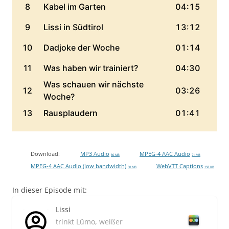
Download:
MP3 Audio
MPEG-4 AAC Audio
80 MB
71 MB
MPEG-4 AAC Audio (low bandwidth)
WebVTT Captions
30 MB
158 KB
In dieser Episode mit:
Lissi
trinkt Lümo, weißer