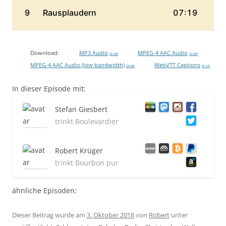
Download:
MP3 Audio
MPEG-4 AAC Audio
50 MB
53 MB
MPEG-4 AAC Audio (low bandwidth)
WebVTT Captions
28 MB
87 KB
In dieser Episode mit:
Stefan Giesbert
trinkt Boulevardier
Robert Krüger
trinkt Bourbon pur
ähnliche Episoden:
Dieser Beitrag wurde am
3. Oktober 2018
von
Robert
unter