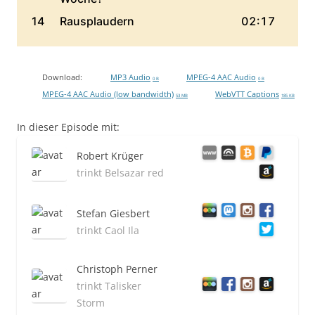
Download:
MP3 Audio
MPEG-4 AAC Audio
0 B
0 B
MPEG-4 AAC Audio (low bandwidth)
WebVTT Captions
53 MB
185 KB
In dieser Episode mit:
Robert Krüger
trinkt Belsazar red
Stefan Giesbert
trinkt Caol Ila
Christoph Perner
trinkt Talisker
Storm