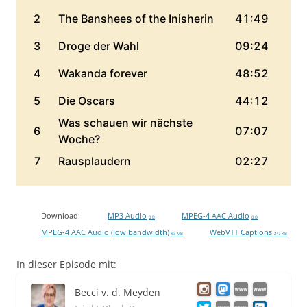
Download:
MP3 Audio
MPEG-4 AAC Audio
0 B
0 B
MPEG-4 AAC Audio (low bandwidth)
WebVTT Captions
63 MB
247 KB
In dieser Episode mit:
Becci v. d. Meyden