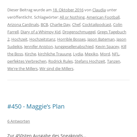
Dieser Beitrag wurde am
18. Oktober 2016
von
Claudia
unter
veröffentlicht. Schlagwörter:
All or Nothing
,
American Football
,
Arizona Cardinals
,
BCB
,
Charlie Day
,
Chef
,
Cocktailpodcast
,
Colin
Farrell
,
Diary of a Whimpy Kid
,
Drogenschmuggel
,
Gregs Tagebuch
2
,
Hochzeit
,
Hochzeitstanz
,
Horrible Bosses
,
Jason Bateman
,
Jason
Sudeikis
,
Jennifer Aniston
,
Junggesellenabschied
,
Kevin Spacey
,
Kill
the Boss
,
Kirche
,
kirchliche Trauung
,
Lydia
,
Mexiko
,
Mord
,
NFL
,
perfektes Verbrechen
,
Rodrick Rules
,
Stefans Hochzeit
,
Tanzen
,
We're the Millers
,
Wir sind die Millers
.
#450 - Maggie’s Plan
6 Antworten
Zur 450sten Ausgabe des Sneakpods…