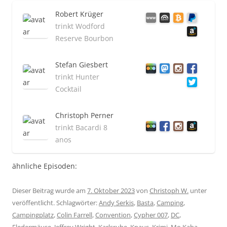
Robert Krüger
trinkt Wodford
Reserve Bourbon
Stefan Giesbert
trinkt Hunter
Cocktail
Christoph Perner
trinkt Bacardi 8
anos
ähnliche Episoden:
Dieser Beitrag wurde am
7. Oktober 2023
von
Christoph W.
unter
veröffentlicht. Schlagwörter:
Andy Serkis
,
Basta
,
Camping
,
Campingplatz
,
Colin Farrell
,
Convention
,
Cypher 007
,
DC
,