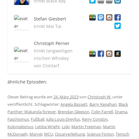
trinkt Black Bay
Stefan Giesbert
trinkt Mai Tai
Christoph Perner
trinkt langweiligen
irischen Whiskey
von Clontarf
ähnliche Episoden:
Dieser Beitrag wurde am
24. März 2023
von
Christoph W.
unter
veröffentlicht. Schlagwörter:
Angela Bassett
,
Barry Keoghan
,
Black
Panther: Wakanda forever
,
Brendan Gleeson
,
Colin Farrell
,
Drama
,
Faschismus
,
Fußball
,
Julia Louis-Dreyfus
,
Kerry Condon
,
Kolonialismus
,
Letitia Wright
,
Loki
,
Martin Freeman
,
Martin
McDonagh
,
Marvel
,
MCU
,
Oscarverleihung
,
Science Fiction
,
Tenoch