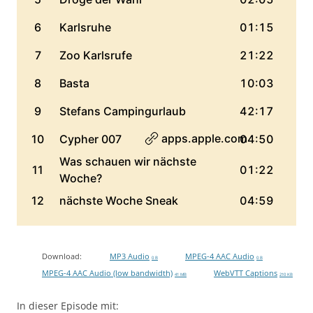
Download:
MP3 Audio
MPEG-4 AAC Audio
0 B
0 B
MPEG-4 AAC Audio (low bandwidth)
WebVTT Captions
41 MB
210 KB
In dieser Episode mit: