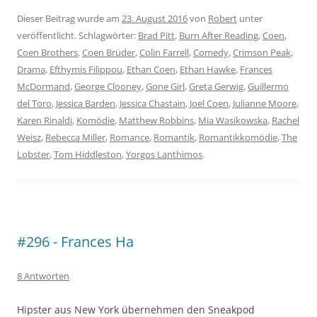
Dieser Beitrag wurde am
23. August 2016
von
Robert
unter
veröffentlicht. Schlagwörter:
Brad Pitt
,
Burn After Reading
,
Coen
,
Coen Brothers
,
Coen Brüder
,
Colin Farrell
,
Comedy
,
Crimson Peak
,
Drama
,
Efthymis Filippou
,
Ethan Coen
,
Ethan Hawke
,
Frances
McDormand
,
George Clooney
,
Gone Girl
,
Greta Gerwig
,
Guillermo
del Toro
,
Jessica Barden
,
Jessica Chastain
,
Joel Coen
,
Julianne Moore
,
Karen Rinaldi
,
Komödie
,
Matthew Robbins
,
Mia Wasikowska
,
Rachel
Weisz
,
Rebecca Miller
,
Romance
,
Romantik
,
Romantikkomödie
,
The
Lobster
,
Tom Hiddleston
,
Yorgos Lanthimos
.
#296 - Frances Ha
8 Antworten
Hipster aus New York übernehmen den Sneakpod