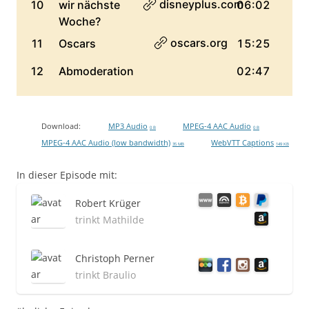
Download:
MP3 Audio
MPEG-4 AAC Audio
0 B
0 B
MPEG-4 AAC Audio (low bandwidth)
WebVTT Captions
35 MB
149 KB
In dieser Episode mit:
Robert Krüger
trinkt Mathilde
Christoph Perner
trinkt Braulio