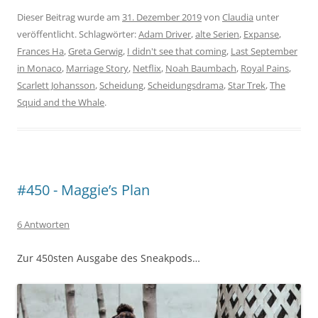
Dieser Beitrag wurde am
31. Dezember 2019
von
Claudia
unter
veröffentlicht. Schlagwörter:
Adam Driver
,
alte Serien
,
Expanse
,
Frances Ha
,
Greta Gerwig
,
I didn't see that coming
,
Last September
in Monaco
,
Marriage Story
,
Netflix
,
Noah Baumbach
,
Royal Pains
,
Scarlett Johansson
,
Scheidung
,
Scheidungsdrama
,
Star Trek
,
The
Squid and the Whale
.
#450 - Maggie’s Plan
6 Antworten
Zur 450sten Ausgabe des Sneakpods…