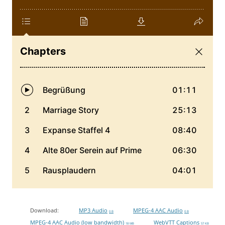
Download:
MP3 Audio
MPEG-4 AAC Audio
0 B
0 B
MPEG-4 AAC Audio (low bandwidth)
WebVTT Captions
18 MB
57 KB