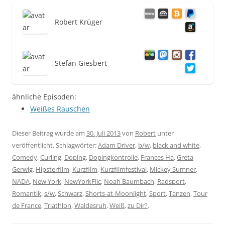
Robert Krüger
Stefan Giesbert
ähnliche Episoden:
Weißes Rauschen
Dieser Beitrag wurde am
30. Juli 2013
von
Robert
unter
veröffentlicht. Schlagwörter:
Adam Driver
,
b/w
,
black and white
,
Comedy
,
Curling
,
Doping
,
Dopingkontrolle
,
Frances Ha
,
Greta
Gerwig
,
Hipsterfilm
,
Kurzfilm
,
Kurzfilmfestival
,
Mickey Sumner
,
NADA
,
New York
,
NewYorkFlic
,
Noah Baumbach
,
Radsport
,
Romantik
,
s/w
,
Schwarz
,
Shorts-at-Moonlight
,
Sport
,
Tanzen
,
Tour
de France
,
Triathlon
,
Waldesruh
,
Weiß
,
zu Dir?
.