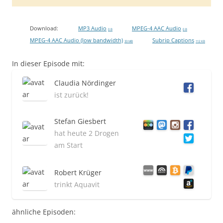
Download:
MP3 Audio
MPEG-4 AAC Audio
0 B
0 B
MPEG-4 AAC Audio (low bandwidth)
Subrip Captions
33 MB
112 KB
In dieser Episode mit:
Claudia Nördinger
ist zurück!
Stefan Giesbert
hat heute 2 Drogen
am Start
Robert Krüger
trinkt Aquavit
ähnliche Episoden: