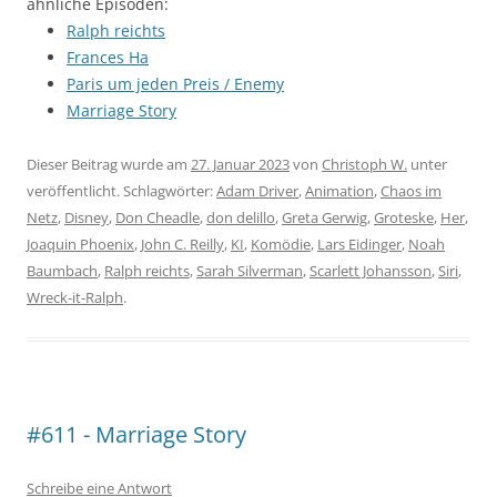
ähnliche Episoden:
Ralph reichts
Frances Ha
Paris um jeden Preis / Enemy
Marriage Story
Dieser Beitrag wurde am
27. Januar 2023
von
Christoph W.
unter
veröffentlicht. Schlagwörter:
Adam Driver
,
Animation
,
Chaos im
Netz
,
Disney
,
Don Cheadle
,
don delillo
,
Greta Gerwig
,
Groteske
,
Her
,
Joaquin Phoenix
,
John C. Reilly
,
KI
,
Komödie
,
Lars Eidinger
,
Noah
Baumbach
,
Ralph reichts
,
Sarah Silverman
,
Scarlett Johansson
,
Siri
,
Wreck-it-Ralph
.
#611 - Marriage Story
Schreibe eine Antwort