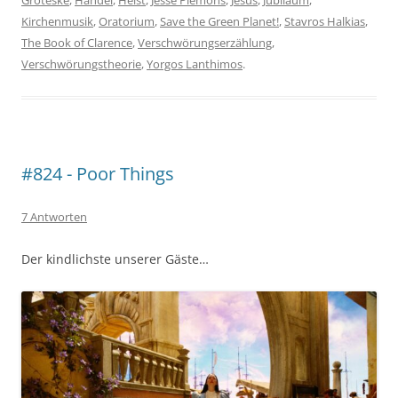
Groteske
,
Händel
,
Heist
,
Jesse Plemons
,
Jesus
,
Jubiläum
,
Kirchenmusik
,
Oratorium
,
Save the Green Planet!
,
Stavros Halkias
,
The Book of Clarence
,
Verschwörungserzählung
,
Verschwörungstheorie
,
Yorgos Lanthimos
.
#824 - Poor Things
7 Antworten
Der kindlichste unserer Gäste…