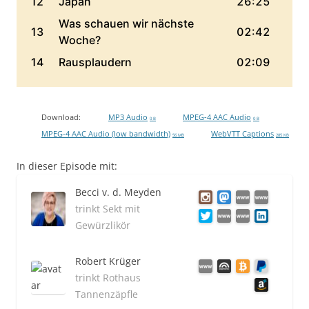
Download:
MP3 Audio
MPEG-4 AAC Audio
0 B
0 B
MPEG-4 AAC Audio (low bandwidth)
WebVTT Captions
56 MB
285 KB
In dieser Episode mit:
Becci v. d. Meyden
trinkt Sekt mit
Gewürzlikör
Robert Krüger
trinkt Rothaus
Tannenzäpfle