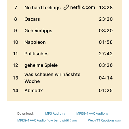
Download:
MP3 Audio
MPEG-4 AAC Audio
0 B
0 B
MPEG-4 AAC Audio (low bandwidth)
WebVTT Captions
39 MB
195 KB