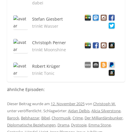
dabei
Stefan Giesbert
trinkt Wasser
Christoph Perner
trinkt Moonshine
Robert Krüger
trinkt Tonic
ähnliche Episoden:
Dieser Beitrag wurde am
12. November 2025
von
Christoph W.
unter veröffentlicht. Schlagwörter:
Aidan Delbis
,
Alicia Silverstone
,
Barock
,
Belshazzar
,
Bibel
,
Chormusik
,
Crime
,
Der Milliardärsbunker
,
Diplomatische Beziehungen
,
Drama
,
Dystopie
,
Emma Stone
,