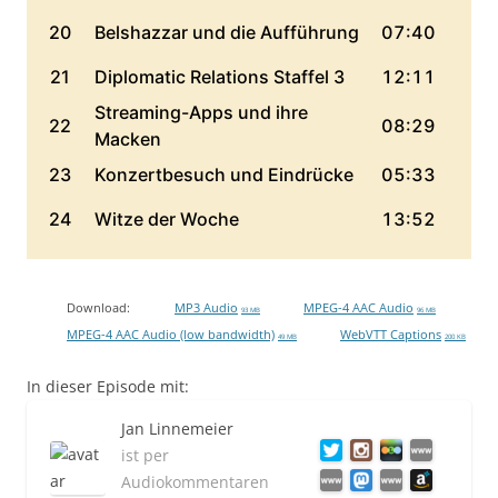
Download:
MP3 Audio
MPEG-4 AAC Audio
93 MB
96 MB
MPEG-4 AAC Audio (low bandwidth)
WebVTT Captions
49 MB
200 KB
In dieser Episode mit:
Jan Linnemeier
ist per
Audiokommentaren