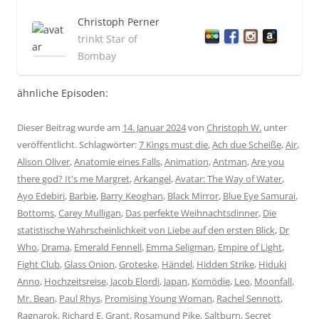
Christoph Perner
trinkt Star of
Bombay
ähnliche Episoden:
Dieser Beitrag wurde am
14. Januar 2024
von
Christoph W.
unter
veröffentlicht. Schlagwörter:
7 Kings must die
,
Ach due Scheiße
,
Air
,
Alison Oliver
,
Anatomie eines Falls
,
Animation
,
Antman
,
Are you
there god? It's me Margret
,
Arkangel
,
Avatar: The Way of Water
,
Ayo Edebiri
,
Barbie
,
Barry Keoghan
,
Black Mirror
,
Blue Eye Samurai
,
Bottoms
,
Carey Mulligan
,
Das perfekte Weihnachtsdinner
,
Die
statistische Wahrscheinlichkeit von Liebe auf den ersten Blick
,
Dr
Who
,
Drama
,
Emerald Fennell
,
Emma Seligman
,
Empire of Light
,
Fight Club
,
Glass Onion
,
Groteske
,
Händel
,
Hidden Strike
,
Hiduki
Anno
,
Hochzeitsreise
,
Jacob Elordi
,
Japan
,
Komödie
,
Leo
,
Moonfall
,
Mr. Bean
,
Paul Rhys
,
Promising Young Woman
,
Rachel Sennott
,
Ragnarok
,
Richard E. Grant
,
Rosamund Pike
,
Saltburn
,
Secret