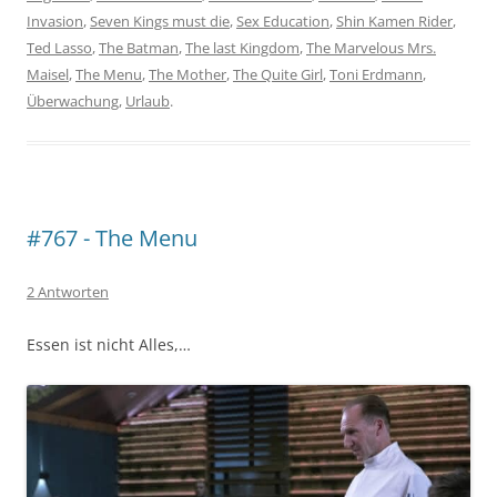
Invasion
,
Seven Kings must die
,
Sex Education
,
Shin Kamen Rider
,
Ted Lasso
,
The Batman
,
The last Kingdom
,
The Marvelous Mrs.
Maisel
,
The Menu
,
The Mother
,
The Quite Girl
,
Toni Erdmann
,
Überwachung
,
Urlaub
.
#767 - The Menu
2 Antworten
Essen ist nicht Alles,…