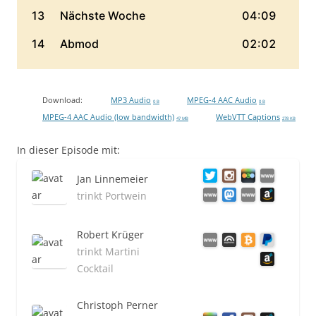
Download:
MP3 Audio
MPEG-4 AAC Audio
0 B
0 B
MPEG-4 AAC Audio (low bandwidth)
WebVTT Captions
47 MB
278 KB
In dieser Episode mit:
Jan Linnemeier
trinkt Portwein
Robert Krüger
trinkt Martini
Cocktail
Christoph Perner