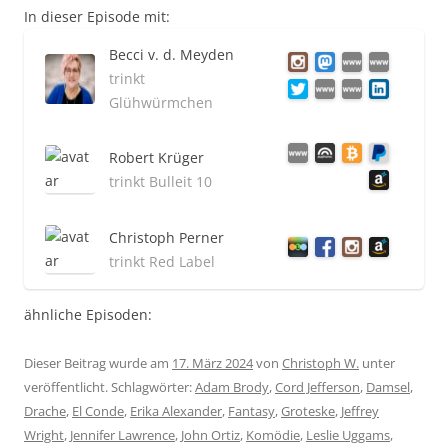
In dieser Episode mit:
Becci v. d. Meyden
trinkt
Glühwürmchen
Robert Krüger
trinkt Bulleit 10
Christoph Perner
trinkt Red Label
ähnliche Episoden:
Dieser Beitrag wurde am
17. März 2024
von
Christoph W.
unter
veröffentlicht. Schlagwörter:
Adam Brody
,
Cord Jefferson
,
Damsel
,
Drache
,
El Conde
,
Erika Alexander
,
Fantasy
,
Groteske
,
Jeffrey
Wright
,
Jennifer Lawrence
,
John Ortiz
,
Komödie
,
Leslie Uggams
,