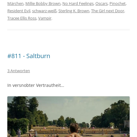
Märchen
,
Millie Bobby Brown
,
No Hard Feelings
,
Oscars
,
Pinochet
,
Resident Evil
,
schwarz-weiß
,
Sterling K. Brown
,
The Girl next Door
,
Tracee Ellis Ross
,
Vampir
.
#811 - Saltburn
3 Antworten
In versnobter Vertrautheit…