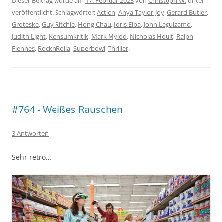
Dieser Beitrag wurde am
17. Februar 2023
von
Christoph W.
unter
veröffentlicht. Schlagwörter:
Action
,
Anya Taylor-Joy
,
Gerard Butler
,
Groteske
,
Guy Ritchie
,
Hong Chau
,
Idris Elba
,
John Leguizamo
,
Judith Light
,
Konsumkritik
,
Mark Mylod
,
Nicholas Hoult
,
Ralph
Fiennes
,
RocknRolla
,
Superbowl
,
Thriller
.
#764 - Weißes Rauschen
3 Antworten
Sehr retro…