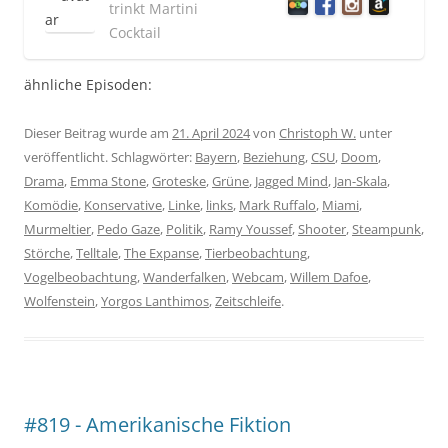
trinkt Martini
Cocktail
ähnliche Episoden:
Dieser Beitrag wurde am
21. April 2024
von
Christoph W.
unter
veröffentlicht. Schlagwörter:
Bayern
,
Beziehung
,
CSU
,
Doom
,
Drama
,
Emma Stone
,
Groteske
,
Grüne
,
Jagged Mind
,
Jan-Skala
,
Komödie
,
Konservative
,
Linke
,
links
,
Mark Ruffalo
,
Miami
,
Murmeltier
,
Pedo Gaze
,
Politik
,
Ramy Youssef
,
Shooter
,
Steampunk
,
Störche
,
Telltale
,
The Expanse
,
Tierbeobachtung
,
Vogelbeobachtung
,
Wanderfalken
,
Webcam
,
Willem Dafoe
,
Wolfenstein
,
Yorgos Lanthimos
,
Zeitschleife
.
#819 - Amerikanische Fiktion