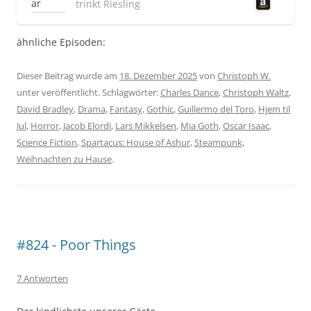
trinkt Riesling
ähnliche Episoden:
Dieser Beitrag wurde am
18. Dezember 2025
von
Christoph W.
unter veröffentlicht. Schlagwörter:
Charles Dance
,
Christoph Waltz
,
David Bradley
,
Drama
,
Fantasy
,
Gothic
,
Guillermo del Toro
,
Hjem til
Jul
,
Horror
,
Jacob Elordi
,
Lars Mikkelsen
,
Mia Goth
,
Oscar Isaac
,
Science Fiction
,
Spartacus: House of Ashur
,
Steampunk
,
Weihnachten zu Hause
.
#824 - Poor Things
7 Antworten