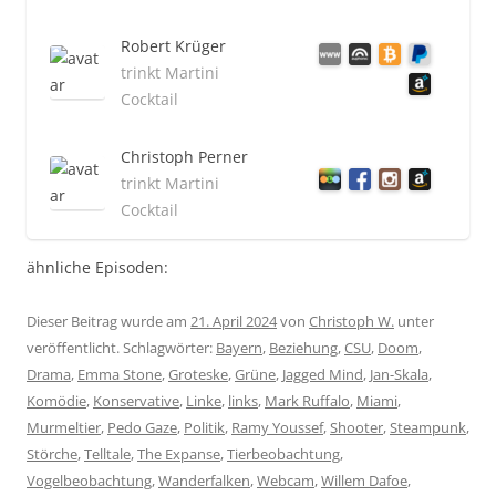
Robert Krüger
trinkt Martini
Cocktail
Christoph Perner
trinkt Martini
Cocktail
ähnliche Episoden:
Dieser Beitrag wurde am
21. April 2024
von
Christoph W.
unter
veröffentlicht. Schlagwörter:
Bayern
,
Beziehung
,
CSU
,
Doom
,
Drama
,
Emma Stone
,
Groteske
,
Grüne
,
Jagged Mind
,
Jan-Skala
,
Komödie
,
Konservative
,
Linke
,
links
,
Mark Ruffalo
,
Miami
,
Murmeltier
,
Pedo Gaze
,
Politik
,
Ramy Youssef
,
Shooter
,
Steampunk
,
Störche
,
Telltale
,
The Expanse
,
Tierbeobachtung
,
Vogelbeobachtung
,
Wanderfalken
,
Webcam
,
Willem Dafoe
,