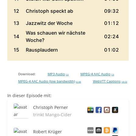
Download:
MP3 Audio
MPEG-4 AAC Audio
0 B
0 B
MPEG-4 AAC Audio (low bandwidth)
WebVTT Captions
43 MB
149 KB
In dieser Episode mit:
Christoph Perner
trinkt Mango-Cider
Robert Krüger