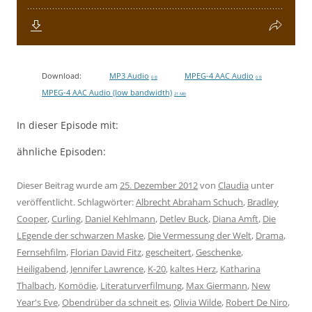
Download:
MP3 Audio
MPEG-4 AAC Audio
0 B
0 B
MPEG-4 AAC Audio (low bandwidth)
21 MB
In dieser Episode mit:
ähnliche Episoden:
Dieser Beitrag wurde am
25. Dezember 2012
von
Claudia
unter
veröffentlicht. Schlagwörter:
Albrecht Abraham Schuch
,
Bradley
Cooper
,
Curling
,
Daniel Kehlmann
,
Detlev Buck
,
Diana Amft
,
Die
LEgende der schwarzen Maske
,
Die Vermessung der Welt
,
Drama
,
Fernsehfilm
,
Florian David Fitz
,
gescheitert
,
Geschenke
,
Heiligabend
,
Jennifer Lawrence
,
K-20
,
kaltes Herz
,
Katharina
Thalbach
,
Komödie
,
Literaturverfilmung
,
Max Giermann
,
New
Year's Eve
,
Obendrüber da schneit es
,
Olivia Wilde
,
Robert De Niro
,