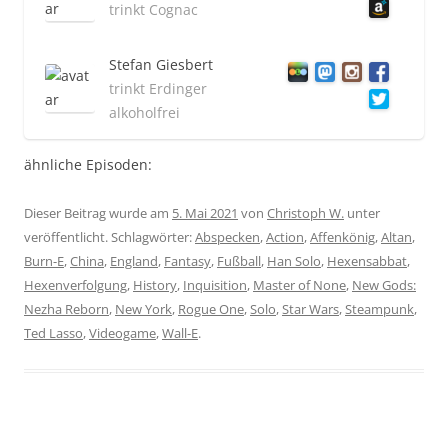
trinkt Cognac
Stefan Giesbert
trinkt Erdinger
alkoholfrei
ähnliche Episoden:
Dieser Beitrag wurde am
5. Mai 2021
von
Christoph W.
unter
veröffentlicht. Schlagwörter:
Abspecken
,
Action
,
Affenkönig
,
Altan
,
Burn-E
,
China
,
England
,
Fantasy
,
Fußball
,
Han Solo
,
Hexensabbat
,
Hexenverfolgung
,
History
,
Inquisition
,
Master of None
,
New Gods:
Nezha Reborn
,
New York
,
Rogue One
,
Solo
,
Star Wars
,
Steampunk
,
Ted Lasso
,
Videogame
,
Wall-E
.