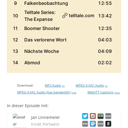
Download:
MP3 Audio
MPEG-4 AAC Audio
0 B
0 B
MPEG-4 AAC Audio (low bandwidth)
WebVTT Captions
47 MB
278 KB
In dieser Episode mit:
Jan Linnemeier
trinkt Portwein