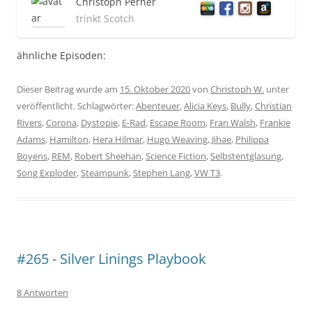
Christoph Perner
trinkt Scotch
ähnliche Episoden:
Dieser Beitrag wurde am
15. Oktober 2020
von
Christoph W.
unter
veröffentlicht. Schlagwörter:
Abenteuer
,
Alicia Keys
,
Bully
,
Christian
Rivers
,
Corona
,
Dystopie
,
E-Rad
,
Escape Room
,
Fran Walsh
,
Frankie
Adams
,
Hamilton
,
Hera Hilmar
,
Hugo Weaving
,
Jihae
,
Philippa
Boyens
,
REM
,
Robert Sheehan
,
Science Fiction
,
Selbstentglasung
,
Song Exploder
,
Steampunk
,
Stephen Lang
,
VW T3
.
#265 - Silver Linings Playbook
8 Antworten