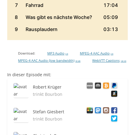
Download:
MP3 Audio
MPEG-4 AAC Audio
0 B
0 B
MPEG-4 AAC Audio (low bandwidth)
WebVTT Captions
39 MB
140 KB
In dieser Episode mit:
Robert Krüger
trinkt Bourbon
Stefan Giesbert
trinkt Bourbon