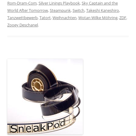
Rom-Dram-Com
,
Silver Linings Playbook
,
Sky Captain and the
World After Tomorrow
,
Steampunk
,
Switch
,
Takeshi Kaneshiro
,
Tanzwettbewerb
,
Tatort
,
Weihnachten
,
Wotan Wilke Möhring
,
ZDF
,
Zooey Deschanel
.