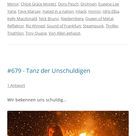
Mirror
,
Chloë Grace Moretz
,
Doro Pesch
,
Drohnen
,
Eugene Lee
Yang
,
Faye Marsay
,
Hated in a nation
,
Hijack
,
Horror
,
Idris Elba
,
Kelly Macdonald
,
Nick Bruno
,
Niedernberg
,
Queen of Metal
,
Reflektor
,
Riz Ahmed
,
Sound of Frankfurt
,
Steampunk
,
Thriller
,
Triathlon
,
Troy Quane
,
Von Allen gehasst
.
#679 - Tanz der Unschuldigen
1 Antwort
Wir bekennen uns schuldig…