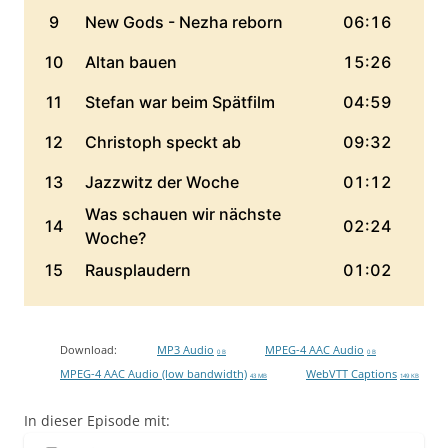
Download:
MP3 Audio
MPEG-4 AAC Audio
0 B
0 B
MPEG-4 AAC Audio (low bandwidth)
WebVTT Captions
43 MB
149 KB
In dieser Episode mit: