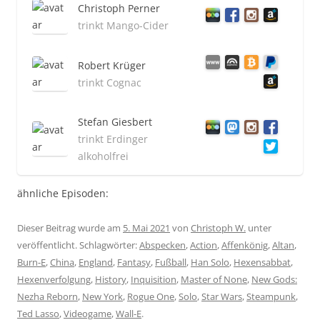
Christoph Perner
trinkt Mango-Cider
Robert Krüger
trinkt Cognac
Stefan Giesbert
trinkt Erdinger
alkoholfrei
ähnliche Episoden:
Dieser Beitrag wurde am
5. Mai 2021
von
Christoph W.
unter
veröffentlicht. Schlagwörter:
Abspecken
,
Action
,
Affenkönig
,
Altan
,
Burn-E
,
China
,
England
,
Fantasy
,
Fußball
,
Han Solo
,
Hexensabbat
,
Hexenverfolgung
,
History
,
Inquisition
,
Master of None
,
New Gods:
Nezha Reborn
,
New York
,
Rogue One
,
Solo
,
Star Wars
,
Steampunk
,
Ted Lasso
,
Videogame
,
Wall-E
.