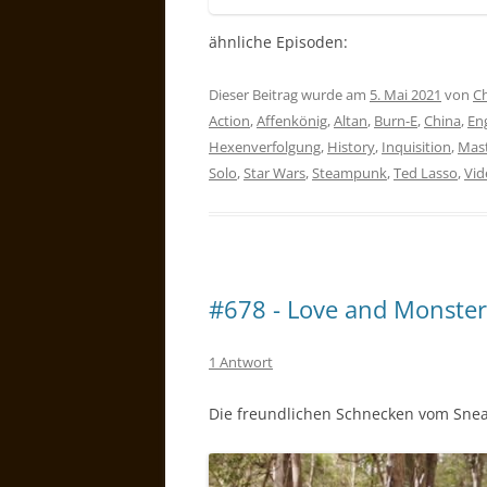
ähnliche Episoden:
Dieser Beitrag wurde am
5. Mai 2021
von
Ch
Action
,
Affenkönig
,
Altan
,
Burn-E
,
China
,
En
Hexenverfolgung
,
History
,
Inquisition
,
Mast
Solo
,
Star Wars
,
Steampunk
,
Ted Lasso
,
Vi
#678 - Love and Monster
1 Antwort
Die freundlichen Schnecken vom Sn