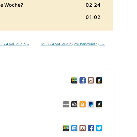
EG-4 AAC Audio
MPEG-4 AAC Audio (low bandwidth)
0 B
43 MB
i