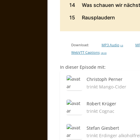
Download:
MP3 Audio
MP
0 B
WebVTT Captions
149 KB
In dieser Episode mit:
Christoph Perner
trinkt Mango-Cider
Robert Krüger
trinkt Cognac
Stefan Giesbert
trinkt Erdinger alkoholfre