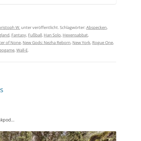
ristoph W.
unter veröffentlicht. Schlagwörter:
Abspecken
,
gland
,
Fantasy
,
Fußball
,
Han Solo
,
Hexensabbat
,
er of None
,
New Gods: Nezha Reborn
,
New York
,
Rogue One
,
deogame
,
Wall-E
.
s
eakpod…