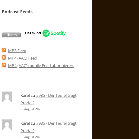
Podcast Feeds
MP3 Feed
MP4 (AAC) Feed
MP4 (AAC) mobile Feed abonnieren
.
Karel
zu
#935 - Der Teufel trägt
Prada 2
6. August 2026
Karel
zu
#935 - Der Teufel trägt
Prada 2
6. August 2026