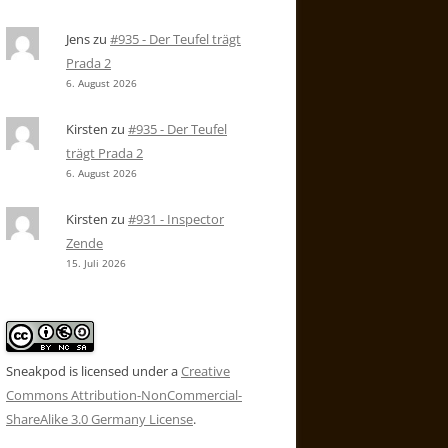
Jens
zu
#935 - Der Teufel trägt
Prada 2
6. August 2026
Kirsten
zu
#935 - Der Teufel
trägt Prada 2
6. August 2026
Kirsten
zu
#931 - Inspector
Zende
15. Juli 2026
Sneakpod is licensed under a
Creative
Commons Attribution-NonCommercial-
ShareAlike 3.0 Germany License
.