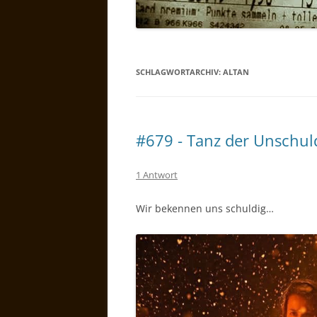
SCHLAGWORTARCHIV:
ALTAN
#679 - Tanz der Unschul
1 Antwort
Wir bekennen uns schuldig…