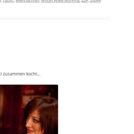
b
,
Tatort
,
Weihnachten
,
Wotan Wilke Möhring
,
ZDF
,
Zooey
 Ei zusammen kocht…