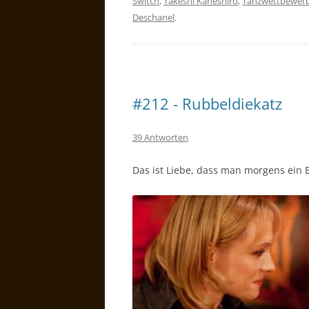
Switch
,
Takeshi Kaneshiro
,
Tanzwettbewer
Deschanel
.
#212 - Rubbeldiekatz
39 Antworten
Das ist Liebe, dass man morgens ein