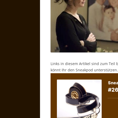
Links in diesem Artikel sind zum Teil 
könnt Ihr den Sneakpod unterstützen.