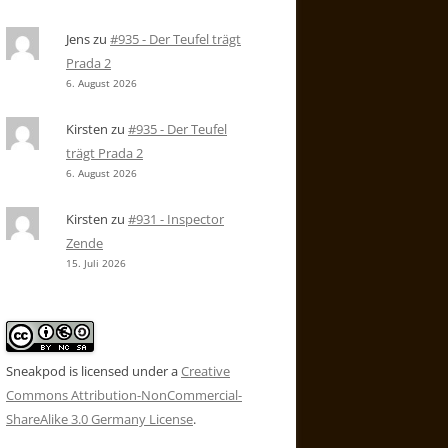
Jens
zu
#935 - Der Teufel trägt
Prada 2
6. August 2026
Kirsten
zu
#935 - Der Teufel
trägt Prada 2
6. August 2026
Kirsten
zu
#931 - Inspector
Zende
15. Juli 2026
Sneakpod is licensed under a
Creative
Commons Attribution-NonCommercial-
ShareAlike 3.0 Germany License
.