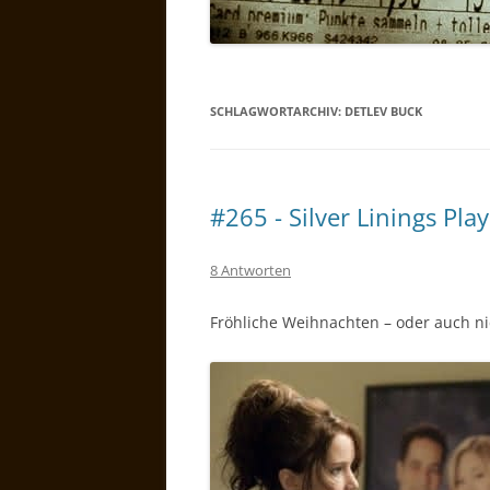
SCHLAGWORTARCHIV:
DETLEV BUCK
#265 - Silver Linings Pla
8 Antworten
Fröhliche Weihnachten – oder auch n