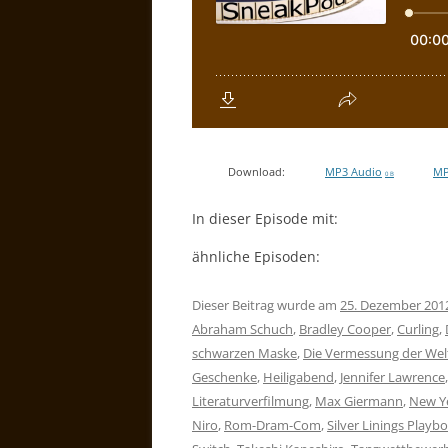
Download:
MP3 Audio
MP
0 B
In dieser Episode mit:
ähnliche Episoden:
Dieser Beitrag wurde am
25. Dezember 201
Abraham Schuch
,
Bradley Cooper
,
Curling
,
schwarzen Maske
,
Die Vermessung der Wel
Geschenke
,
Heiligabend
,
Jennifer Lawrence
Literaturverfilmung
,
Max Giermann
,
New Ye
Niro
,
Rom-Dram-Com
,
Silver Linings Playb