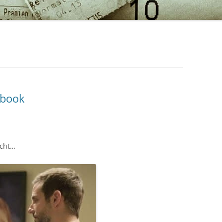
ybook
icht…