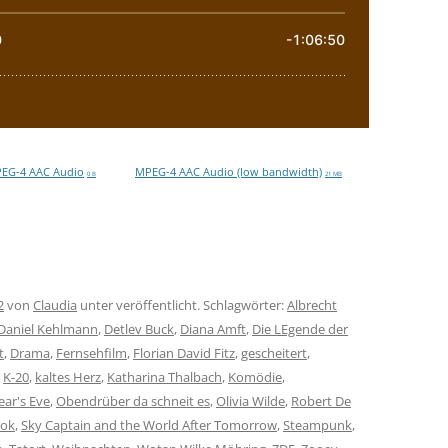
EG-4 AAC Audio
MPEG-4 AAC Audio (low bandwidth)
0 B
21 MB
2
von
Claudia
unter veröffentlicht. Schlagwörter:
Albrecht
Daniel Kehlmann
,
Detlev Buck
,
Diana Amft
,
Die LEgende der
t
,
Drama
,
Fernsehfilm
,
Florian David Fitz
,
gescheitert
,
,
K-20
,
kaltes Herz
,
Katharina Thalbach
,
Komödie
,
ar's Eve
,
Obendrüber da schneit es
,
Olivia Wilde
,
Robert De
ook
,
Sky Captain and the World After Tomorrow
,
Steampunk
,