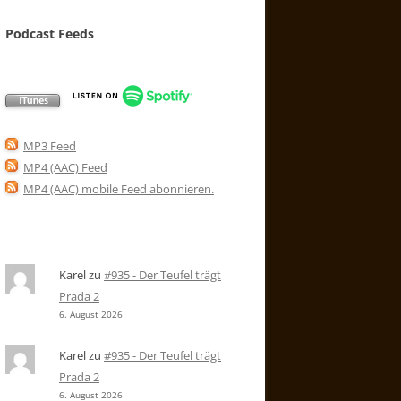
Podcast Feeds
MP3 Feed
MP4 (AAC) Feed
MP4 (AAC) mobile Feed abonnieren
.
Karel
zu
#935 - Der Teufel trägt
Prada 2
6. August 2026
Karel
zu
#935 - Der Teufel trägt
Prada 2
6. August 2026