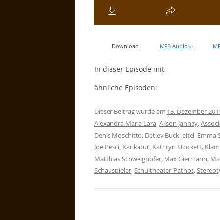
Download:
MP3 Audio
MP
0 B
In dieser Episode mit:
ähnliche Episoden:
Dieser Beitrag wurde am
13. Dezember 201
Alexandra Maria Lara
,
Alison Janney
,
Associ
Denis Moschitto
,
Detlev Buck
,
eitel
,
Emma S
Joe Pesci
,
Karikatur
,
Kathryn Stockett
,
Klam
Matthias Schweighöfer
,
Max Giermann
,
Ma
Schauspieler
,
Schultheater-Pathos
,
Stereo