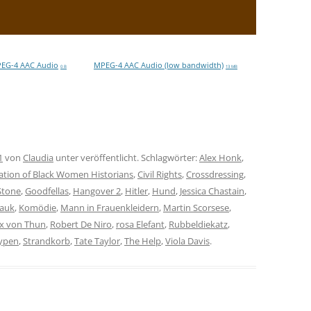
EG-4 AAC Audio
MPEG-4 AAC Audio (low bandwidth)
0 B
13 MB
1
von
Claudia
unter veröffentlicht. Schlagwörter:
Alex Honk
,
ation of Black Women Historians
,
Civil Rights
,
Crossdressing
,
tone
,
Goodfellas
,
Hangover 2
,
Hitler
,
Hund
,
Jessica Chastain
,
auk
,
Komödie
,
Mann in Frauenkleidern
,
Martin Scorsese
,
x von Thun
,
Robert De Niro
,
rosa Elefant
,
Rubbeldiekatz
,
typen
,
Strandkorb
,
Tate Taylor
,
The Help
,
Viola Davis
.