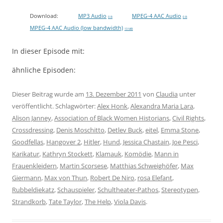
Download:
MP3 Audio
MPEG-4 AAC Audio
0 B
0 B
MPEG-4 AAC Audio (low bandwidth)
13 MB
In dieser Episode mit:
ähnliche Episoden:
Dieser Beitrag wurde am
13. Dezember 2011
von
Claudia
unter
veröffentlicht. Schlagwörter:
Alex Honk
,
Alexandra Maria Lara
,
Alison Janney
,
Association of Black Women Historians
,
Civil Rights
,
Crossdressing
,
Denis Moschitto
,
Detlev Buck
,
eitel
,
Emma Stone
,
Goodfellas
,
Hangover 2
,
Hitler
,
Hund
,
Jessica Chastain
,
Joe Pesci
,
Karikatur
,
Kathryn Stockett
,
Klamauk
,
Komödie
,
Mann in
Frauenkleidern
,
Martin Scorsese
,
Matthias Schweighöfer
,
Max
Giermann
,
Max von Thun
,
Robert De Niro
,
rosa Elefant
,
Rubbeldiekatz
,
Schauspieler
,
Schultheater-Pathos
,
Stereotypen
,
Strandkorb
,
Tate Taylor
,
The Help
,
Viola Davis
.