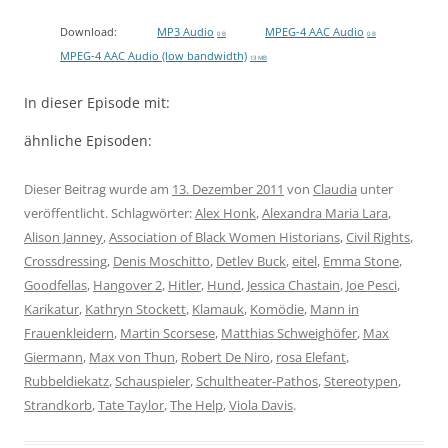
Download:
MP3 Audio
MPEG-4 AAC Audio
0 B
0 B
MPEG-4 AAC Audio (low bandwidth)
13 MB
In dieser Episode mit:
ähnliche Episoden:
Dieser Beitrag wurde am
13. Dezember 2011
von
Claudia
unter
veröffentlicht. Schlagwörter:
Alex Honk
,
Alexandra Maria Lara
,
Alison Janney
,
Association of Black Women Historians
,
Civil Rights
,
Crossdressing
,
Denis Moschitto
,
Detlev Buck
,
eitel
,
Emma Stone
,
Goodfellas
,
Hangover 2
,
Hitler
,
Hund
,
Jessica Chastain
,
Joe Pesci
,
Karikatur
,
Kathryn Stockett
,
Klamauk
,
Komödie
,
Mann in
Frauenkleidern
,
Martin Scorsese
,
Matthias Schweighöfer
,
Max
Giermann
,
Max von Thun
,
Robert De Niro
,
rosa Elefant
,
Rubbeldiekatz
,
Schauspieler
,
Schultheater-Pathos
,
Stereotypen
,
Strandkorb
,
Tate Taylor
,
The Help
,
Viola Davis
.