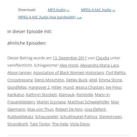
Download:
MP3 Audio
MPEG-4 AAC Audio
0 B
0 B
MPEG-4 AAC Audio (low bandwidth)
13 MB
In dieser Episode mit:
ähnliche Episoden:
Dieser Beitrag wurde am
13. Dezember 2011
von
Claudia
unter
veröffentlicht. Schlagwörter:
Alex Honk
,
Alexandra Maria Lara
,
Alison Janney
,
Association of Black Women Historians
,
Civil Rights
,
Crossdressing
,
Denis Moschitto
,
Detlev Buck
,
eitel
,
Emma Stone
,
Goodfellas
,
Hangover 2
,
Hitler
,
Hund
,
Jessica Chastain
,
Joe Pesci
,
Karikatur
,
Kathryn Stockett
,
Klamauk
,
Komödie
,
Mann in
Frauenkleidern
,
Martin Scorsese
,
Matthias Schweighöfer
,
Max
Giermann
,
Max von Thun
,
Robert De Niro
,
rosa Elefant
,
Rubbeldiekatz
,
Schauspieler
,
Schultheater-Pathos
,
Stereotypen
,
Strandkorb
,
Tate Taylor
,
The Help
,
Viola Davis
.