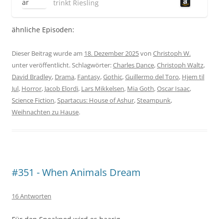
trinkt Riesling
ähnliche Episoden:
Dieser Beitrag wurde am
18. Dezember 2025
von
Christoph W.
unter veröffentlicht. Schlagwörter:
Charles Dance
,
Christoph Waltz
,
David Bradley
,
Drama
,
Fantasy
,
Gothic
,
Guillermo del Toro
,
Hjem til
Jul
,
Horror
,
Jacob Elordi
,
Lars Mikkelsen
,
Mia Goth
,
Oscar Isaac
,
Science Fiction
,
Spartacus: House of Ashur
,
Steampunk
,
Weihnachten zu Hause
.
#351 - When Animals Dream
16 Antworten