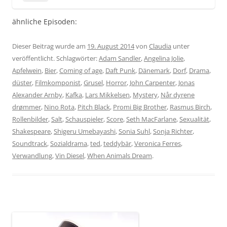
ähnliche Episoden:
Dieser Beitrag wurde am
19. August 2014
von
Claudia
unter
veröffentlicht. Schlagwörter:
Adam Sandler
,
Angelina Jolie
,
Apfelwein
,
Bier
,
Coming of age
,
Daft Punk
,
Dänemark
,
Dorf
,
Drama
,
düster
,
Filmkomponist
,
Grusel
,
Horror
,
John Carpenter
,
Jonas
Alexander Arnby
,
Kafka
,
Lars Mikkelsen
,
Mystery
,
Når dyrene
drømmer
,
Nino Rota
,
Pitch Black
,
Promi Big Brother
,
Rasmus Birch
,
Rollenbilder
,
Salt
,
Schauspieler
,
Score
,
Seth MacFarlane
,
Sexualität
,
Shakespeare
,
Shigeru Umebayashi
,
Sonia Suhl
,
Sonja Richter
,
Soundtrack
,
Sozialdrama
,
ted
,
teddybär
,
Veronica Ferres
,
Verwandlung
,
Vin Diesel
,
When Animals Dream
.