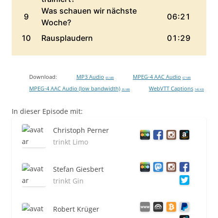
Download:
MP3 Audio
MPEG-4 AAC Audio
65 MB
67 MB
MPEG-4 AAC Audio (low bandwidth)
WebVTT Captions
35 MB
145 KB
In dieser Episode mit:
Christoph Perner
trinkt Limo
Stefan Giesbert
trinkt Gin
Robert Krüger