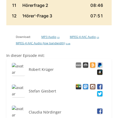
Download:
MP3 Audio
MPEG-4 AAC Audio
0 B
0 B
MPEG-4 AAC Audio (low bandwidth)
25 MB
In dieser Episode mit:
Robert Krüger
Stefan Giesbert
Claudia Nördinger