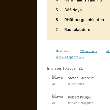
Download:
MP3 Audio
MP
0 B
WebVTT Captions
135 KB
In dieser Episode mit:
Stefan Giesbert
trinkt Bier
Robert Krüger
trinkt Orangina