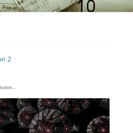
on 2
olution…