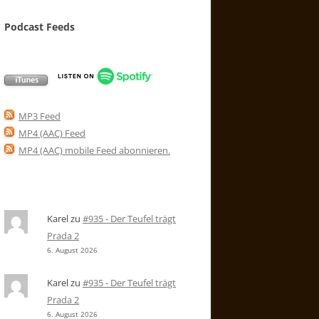
Podcast Feeds
MP3 Feed
MP4 (AAC) Feed
MP4 (AAC) mobile Feed abonnieren
.
Karel
zu
#935 - Der Teufel trägt
Prada 2
6. August 2026
Karel
zu
#935 - Der Teufel trägt
Prada 2
6. August 2026