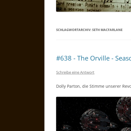
SCHLAGWORTARCHIV:
SETH MACFARLANE
#638 - The Orville - Seas
Schreibe eine Antwort
Dolly Parton, die Stimme unserer Rev