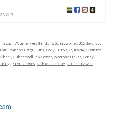
80 Vol-%
hristoph W.
unter veröffentlicht. Schlagwörter:
365 days
,
365
anis
,
Brannon Braga
,
Cuba
,
Dolly Parton
,
Dystopie
,
Elizabeth
Hühner
,
Hühnerstall
,
Jon Cassar
,
Jonathan Frakes
,
Penny
ntology
,
Scott Grimes
,
Seth MacFarlane
,
sexuelle Gewalt
,
ream