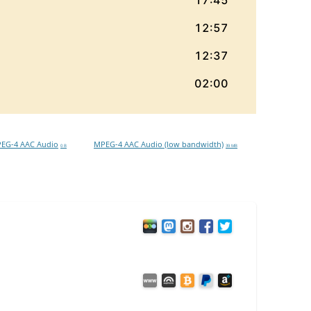
EG-4 AAC Audio
MPEG-4 AAC Audio (low bandwidth)
0 B
39 MB