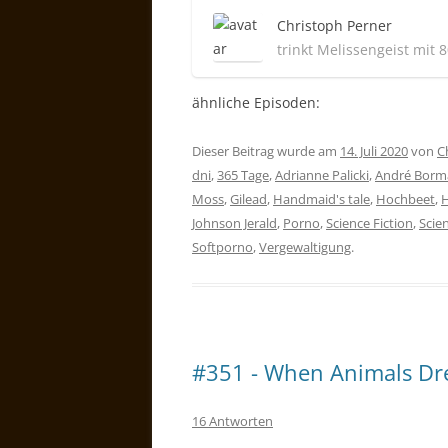
Christoph Perner
trinkt Melissengeist mit 
ähnliche Episoden:
Dieser Beitrag wurde am
14. Juli 2020
von
C
dni
,
365 Tage
,
Adrianne Palicki
,
André Borm
Moss
,
Gilead
,
Handmaid's tale
,
Hochbeet
,
Johnson Jerald
,
Porno
,
Science Fiction
,
Scie
Softporno
,
Vergewaltigung
.
#351 - When Animals D
16 Antworten