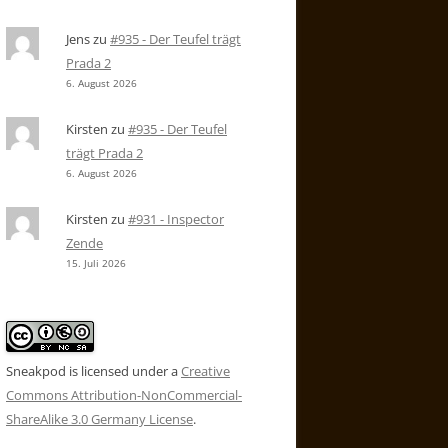
Jens
zu
#935 - Der Teufel trägt
Prada 2
6. August 2026
Kirsten
zu
#935 - Der Teufel
trägt Prada 2
6. August 2026
Kirsten
zu
#931 - Inspector
Zende
15. Juli 2026
Sneakpod is licensed under a
Creative
Commons Attribution-NonCommercial-
ShareAlike 3.0 Germany License
.