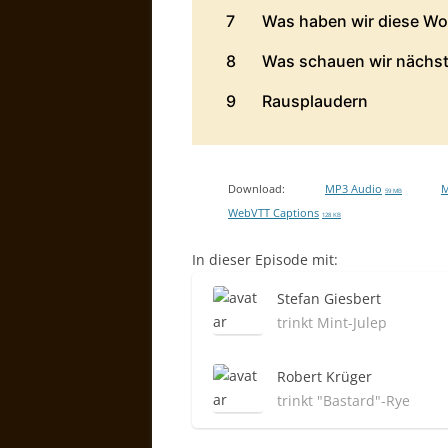
Download:
MP3 Audio
M
59 MB
WebVTT Captions
128 KB
In dieser Episode mit:
Stefan Giesbert
trinkt Mint-Julep
Robert Krüger
trinkt "Bastard"-Rye