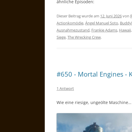
ähnliche Episoden:
Dieser Beitrag wurde am
12. Juni 2026
von
Actionkomödie
,
Ángel Manuel Soto
,
Buddy
Ausnahmezustand
,
Frankie Adams
,
Hawaii
Siege
,
The Wrecking Crew
.
#650 - Mortal Engines - K
1 Antwort
Wie eine riesige, ungeölte Maschine…