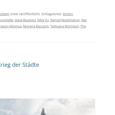
Robert
unter veröffentlicht. Schlagwörter:
Action
,
komödie
,
Dave Bautista
,
Déjà Vu
,
Denzel Washington
,
Der
,
Jason Momoa
,
Morena Baccarin
,
Temuera Morrison
,
The
rieg der Städte