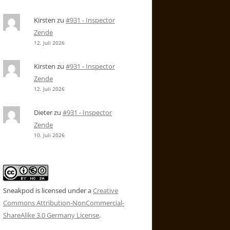
Kirsten
zu
#931 - Inspector
Zende
12. Juli 2026
Kirsten
zu
#931 - Inspector
Zende
12. Juli 2026
Dieter
zu
#931 - Inspector
Zende
10. Juli 2026
Sneakpod is licensed under a
Creative
Commons Attribution-NonCommercial-
ShareAlike 3.0 Germany License
.