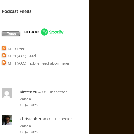
Podcast Feeds
MP3 Feed
MP4 (AAC) Feed
MP4 (AAC) mobile Feed abonnieren
.
Kirsten
zu
#931 - Inspector
Zende
15. Juli 2026
Christoph
zu
#931 - Inspector
Zende
13. Juli 2026