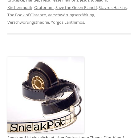
Groteske
,
Händel
,
Heist
,
Jesse Plemons
,
Jesus
,
Jubiläum
,
Kirchenmusik
,
Oratorium
,
Save the Green Planet!
,
Stavros Halkias
,
The Book of Clarence
,
Verschwörungserzählung
,
Verschwörungstheorie
,
Yorgos Lanthimos
.
Sneakpod ist ein wöchentlicher Podcast zum Thema Film, Kino &