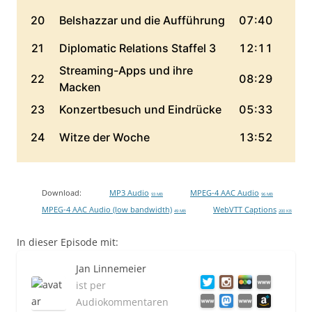
Download:
MP3 Audio
MPEG-4 AAC Audio
93 MB
96 MB
MPEG-4 AAC Audio (low bandwidth)
WebVTT Captions
49 MB
200 KB
In dieser Episode mit:
Jan Linnemeier
ist per
Audiokommentaren