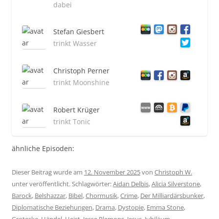
dabei
Stefan Giesbert
trinkt Wasser
Christoph Perner
trinkt Moonshine
Robert Krüger
trinkt Tonic
ähnliche Episoden:
Dieser Beitrag wurde am
12. November 2025
von
Christoph W.
unter veröffentlicht. Schlagwörter:
Aidan Delbis
,
Alicia Silverstone
,
Barock
,
Belshazzar
,
Bibel
,
Chormusik
,
Crime
,
Der Milliardärsbunker
,
Diplomatische Beziehungen
,
Drama
,
Dystopie
,
Emma Stone
,