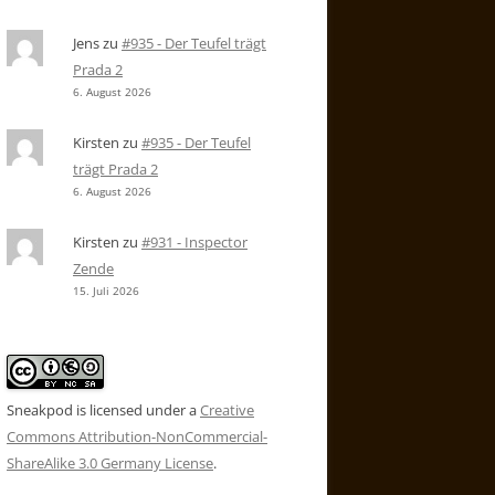
Jens
zu
#935 - Der Teufel trägt
Prada 2
6. August 2026
Kirsten
zu
#935 - Der Teufel
trägt Prada 2
6. August 2026
Kirsten
zu
#931 - Inspector
Zende
15. Juli 2026
Sneakpod is licensed under a
Creative
Commons Attribution-NonCommercial-
ShareAlike 3.0 Germany License
.