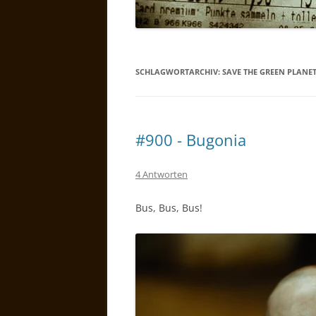
SCHLAGWORTARCHIV:
SAVE THE GREEN PLANET
#900 - Bugonia
4 Antworten
Bus, Bus, Bus!