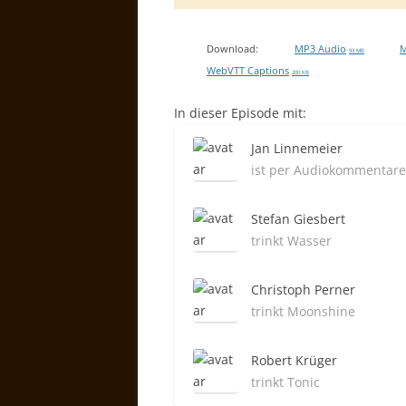
Download:
MP3 Audio
M
93 MB
WebVTT Captions
200 KB
In dieser Episode mit:
Jan Linnemeier
ist per Audiokommentare
Stefan Giesbert
trinkt Wasser
Christoph Perner
trinkt Moonshine
Robert Krüger
trinkt Tonic