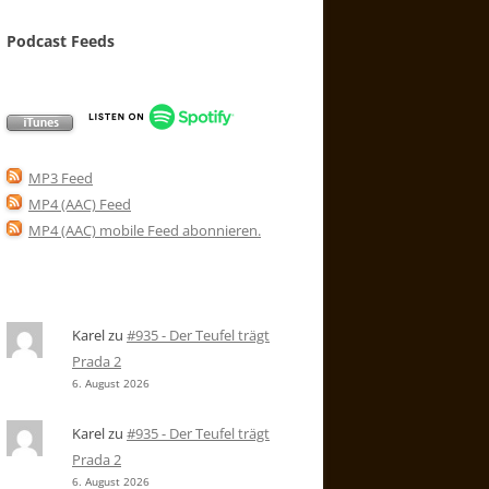
Podcast Feeds
MP3 Feed
MP4 (AAC) Feed
MP4 (AAC) mobile Feed abonnieren
.
Karel
zu
#935 - Der Teufel trägt
Prada 2
6. August 2026
Karel
zu
#935 - Der Teufel trägt
Prada 2
6. August 2026