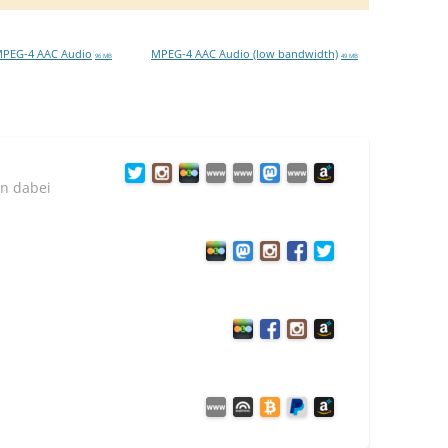
PEG-4 AAC Audio
MPEG-4 AAC Audio (low bandwidth)
96 MB
49 MB
n dabei