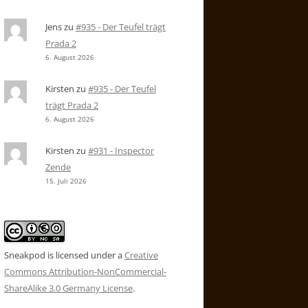
Jens
zu
#935 - Der Teufel trägt
Prada 2
6. August 2026
Kirsten
zu
#935 - Der Teufel
trägt Prada 2
6. August 2026
Kirsten
zu
#931 - Inspector
Zende
15. Juli 2026
Sneakpod is licensed under a
Creative
Commons Attribution-NonCommercial-
ShareAlike 3.0 Germany License
.