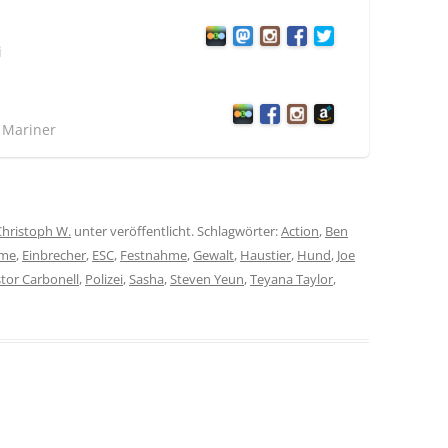
i
t Mariner
Christoph W.
unter veröffentlicht. Schlagwörter:
Action
,
Ben
ime
,
Einbrecher
,
ESC
,
Festnahme
,
Gewalt
,
Haustier
,
Hund
,
Joe
tor Carbonell
,
Polizei
,
Sasha
,
Steven Yeun
,
Teyana Taylor
,