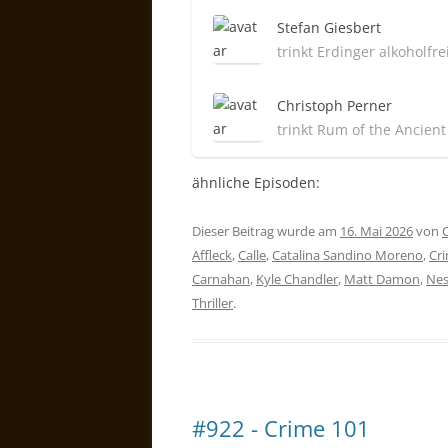
Stefan Giesbert
trinkt Erdinger alkoholfre
Christoph Perner
trinkt Rum of the Ancien
ähnliche Episoden:
Dieser Beitrag wurde am
16. Mai 2026
von
Affleck
,
Calle
,
Catalina Sandino Moreno
,
Cr
Carnahan
,
Kyle Chandler
,
Matt Damon
,
Nes
Thriller
.
#922 - Crime 101