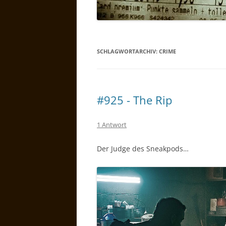
SCHLAGWORTARCHIV:
CRIME
#925 - The Rip
1 Antwort
Der Judge des Sneakpods…