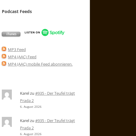
Podcast Feeds
MP3 Feed
MP4 (AAC) Feed
MP4 (AAC) mobile Feed abonnieren
.
Karel
zu
#935 - Der Teufel trägt
Prada 2
6. August 2026
Karel
zu
#935 - Der Teufel trägt
Prada 2
6. August 2026