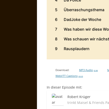
Download:
MP3 Audio
M
92 MB
WebVTT Captions
224 KB
In dieser Episode mit:
Robert Krüger
trinkt Maisel & Friends Pa