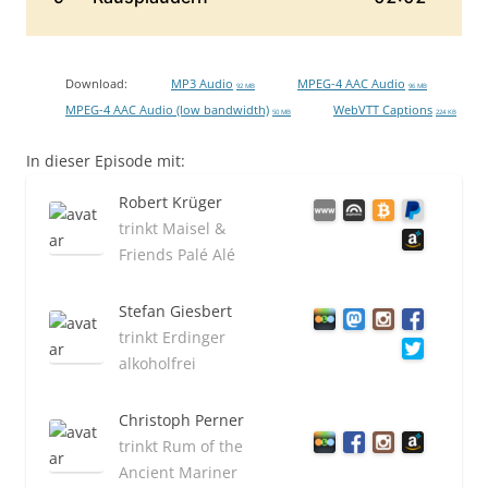
Download:
MP3 Audio
MPEG-4 AAC Audio
92 MB
96 MB
MPEG-4 AAC Audio (low bandwidth)
WebVTT Captions
50 MB
224 KB
In dieser Episode mit:
Robert Krüger
trinkt Maisel &
Friends Palé Alé
Stefan Giesbert
trinkt Erdinger
alkoholfrei
Christoph Perner
trinkt Rum of the
Ancient Mariner