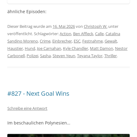
ähnliche Episoden:
Dieser Beitrag wurde am
16. Mai 2026
von
Christoph W.
unter
veröffentlicht. Schlagwörter:
Action
,
Ben Affleck
,
Calle
,
Catalina
Sandino Moreno
,
Crime
,
Einbrecher
,
ESC
,
Festnahme
,
Gewalt
,
Haustier
,
Hund
,
Joe Carnahan
,
Kyle Chandler
,
Matt Damon
,
Nestor
Carbonell
,
Polizei
,
Sasha
,
Steven Yeun
,
Teyana Taylor
,
Thriller
.
#827 - Next Goal Wins
Schreibe eine Antwort
Im beschaulichen Polynesien…