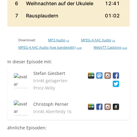
Download:
MP3 Audio
MPEG-4 AAC Audio
0 B
0 B
MPEG-4 AAC Audio (low bandwidth)
WebVTT Captions
23 MB
68 KB
In dieser Episode mit:
Stefan Giesbert
trinkt gelagerten
Prinz-Willy
Christoph Perner
trinkt Aberfeldy 16
ähnliche Episoden: