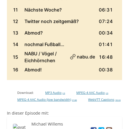
Download:
MP3 Audio
MPEG-4 AAC Audio
0 B
0 B
MPEG-4 AAC Audio (low bandwidth)
WebVTT Captions
37 MB
190 KB
In dieser Episode mit:
Michael Willems