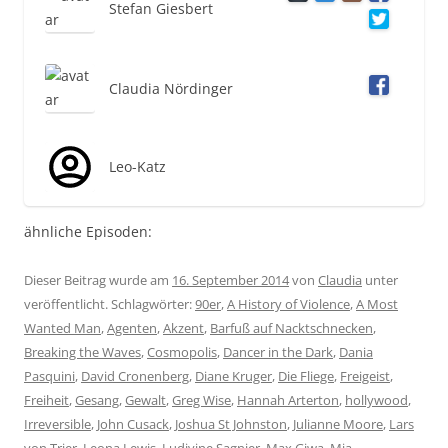
Stefan Giesbert
Claudia Nördinger
Leo-Katz
ähnliche Episoden:
Dieser Beitrag wurde am
16. September 2014
von
Claudia
unter
veröffentlicht. Schlagwörter:
90er
,
A History of Violence
,
A Most
Wanted Man
,
Agenten
,
Akzent
,
Barfuß auf Nacktschnecken
,
Breaking the Waves
,
Cosmopolis
,
Dancer in the Dark
,
Dania
Pasquini
,
David Cronenberg
,
Diane Kruger
,
Die Fliege
,
Freigeist
,
Freiheit
,
Gesang
,
Gewalt
,
Greg Wise
,
Hannah Arterton
,
hollywood
,
Irreversible
,
John Cusack
,
Joshua St Johnston
,
Julianne Moore
,
Lars
von Trier
,
Leona Lewis
,
Ludivine Sagnier
,
Max Giwa
,
Mia