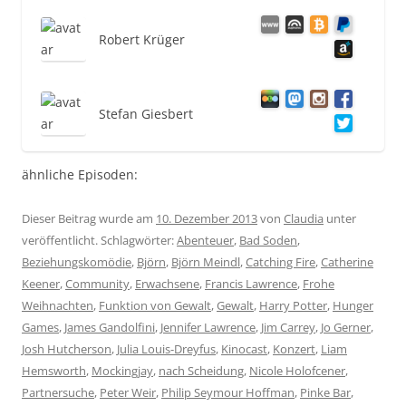
Robert Krüger
Stefan Giesbert
ähnliche Episoden:
Dieser Beitrag wurde am
10. Dezember 2013
von
Claudia
unter
veröffentlicht. Schlagwörter:
Abenteuer
,
Bad Soden
,
Beziehungskomödie
,
Björn
,
Björn Meindl
,
Catching Fire
,
Catherine
Keener
,
Community
,
Erwachsene
,
Francis Lawrence
,
Frohe
Weihnachten
,
Funktion von Gewalt
,
Gewalt
,
Harry Potter
,
Hunger
Games
,
James Gandolfini
,
Jennifer Lawrence
,
Jim Carrey
,
Jo Gerner
,
Josh Hutcherson
,
Julia Louis-Dreyfus
,
Kinocast
,
Konzert
,
Liam
Hemsworth
,
Mockingjay
,
nach Scheidung
,
Nicole Holofcener
,
Partnersuche
,
Peter Weir
,
Philip Seymour Hoffman
,
Pinke Bar
,