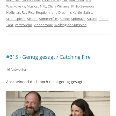
Wasikowska
,
Musical
,
NFL
,
Olivia Williams
,
Philip Seymour
Hoffman
,
Ray Rice
,
Requiem for a Dream
,
s'Kurtle
,
Satire
,
Schauspieler
,
Sieben
,
Sommerfilm
,
Sonne
,
Spionage
,
Strand
,
Tanita
,
Tanz
,
verstörend
,
Videodrome
,
Walking on Sunshine
.
#315 - Genug gesagt / Catching Fire
16 Antworten
Anscheinend doch noch nicht genug gesagt …