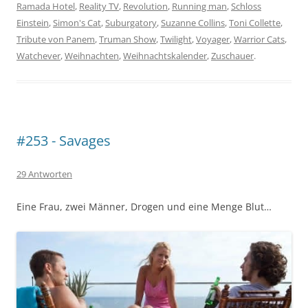
Ramada Hotel
,
Reality TV
,
Revolution
,
Running man
,
Schloss
Einstein
,
Simon's Cat
,
Suburgatory
,
Suzanne Collins
,
Toni Collette
,
Tribute von Panem
,
Truman Show
,
Twilight
,
Voyager
,
Warrior Cats
,
Watchever
,
Weihnachten
,
Weihnachtskalender
,
Zuschauer
.
#253 - Savages
29 Antworten
Eine Frau, zwei Männer, Drogen und eine Menge Blut…