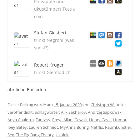
Pineapple und
ukustümpert Toss a
coin
Stefan Giesbert
trinkt Negroni (was
sonst?)
Robert Krüger
trinkt Glenfiddich
ähnliche Episoden:
Dieser Beitrag wurde am
15. Januar 2020
von
Christoph W.
unter
veröffentlicht. Schlagwörter:
Alik Sakharov
,
Andrzej Sapkowski
,
Anya Chalotra
,
Fantasy
,
Freya Allan
,
Gewalt
,
Henry Cavill
,
Humor
,
Joey Batey
,
Lauren Schmidt
,
MyAnna Buring
,
Netflix
,
Raumkünstler
,
Sex
,
The Big Bang Theory
,
Ukulele
.