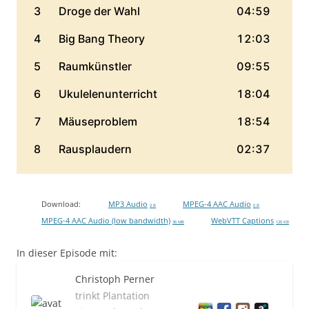
Download:
MP3 Audio
MPEG-4 AAC Audio
0 B
0 B
MPEG-4 AAC Audio (low bandwidth)
WebVTT Captions
36 MB
120 KB
In dieser Episode mit:
Christoph Perner
trinkt Plantation