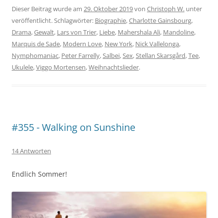
Dieser Beitrag wurde am
29. Oktober 2019
von
Christoph W.
unter
veröffentlicht. Schlagwörter:
Biographie
,
Charlotte Gainsbourg
,
Drama
,
Gewalt
,
Lars von Trier
,
Liebe
,
Mahershala Ali
,
Mandoline
,
Marquis de Sade
,
Modern Love
,
New York
,
Nick Vallelonga
,
Nymphomaniac
,
Peter Farrelly
,
Salbei
,
Sex
,
Stellan Skarsgård
,
Tee
,
Ukulele
,
Viggo Mortensen
,
Weihnachtslieder
.
#355 - Walking on Sunshine
14 Antworten
Endlich Sommer!