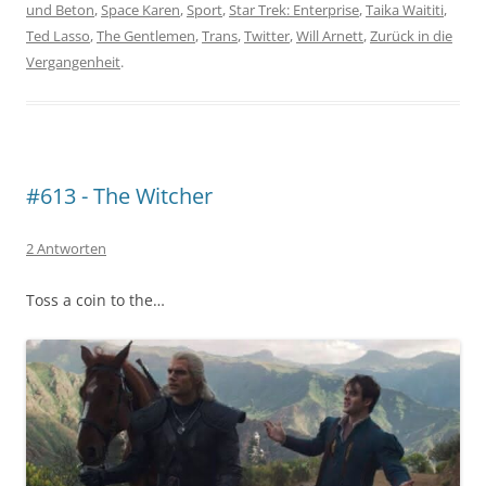
und Beton
,
Space Karen
,
Sport
,
Star Trek: Enterprise
,
Taika Waititi
,
Ted Lasso
,
The Gentlemen
,
Trans
,
Twitter
,
Will Arnett
,
Zurück in die
Vergangenheit
.
#613 - The Witcher
2 Antworten
Toss a coin to the…