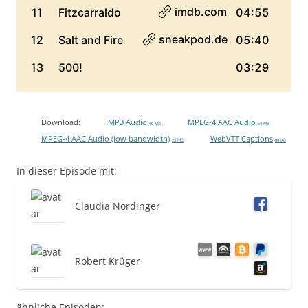
Download:
MP3 Audio
MPEG-4 AAC Audio
60 MB
54 MB
MPEG-4 AAC Audio (low bandwidth)
WebVTT Captions
23 MB
88 KB
In dieser Episode mit:
Claudia Nördinger
Robert Krüger
ähnliche Episoden: