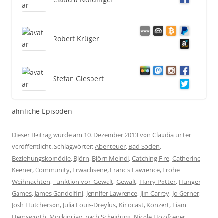
Robert Krüger
Stefan Giesbert
ähnliche Episoden:
Dieser Beitrag wurde am
10. Dezember 2013
von
Claudia
unter
veröffentlicht. Schlagwörter:
Abenteuer
,
Bad Soden
,
Beziehungskomödie
,
Björn
,
Björn Meindl
,
Catching Fire
,
Catherine
Keener
,
Community
,
Erwachsene
,
Francis Lawrence
,
Frohe
Weihnachten
,
Funktion von Gewalt
,
Gewalt
,
Harry Potter
,
Hunger
Games
,
James Gandolfini
,
Jennifer Lawrence
,
Jim Carrey
,
Jo Gerner
,
Josh Hutcherson
,
Julia Louis-Dreyfus
,
Kinocast
,
Konzert
,
Liam
Hemsworth
,
Mockingjay
,
nach Scheidung
,
Nicole Holofcener
,