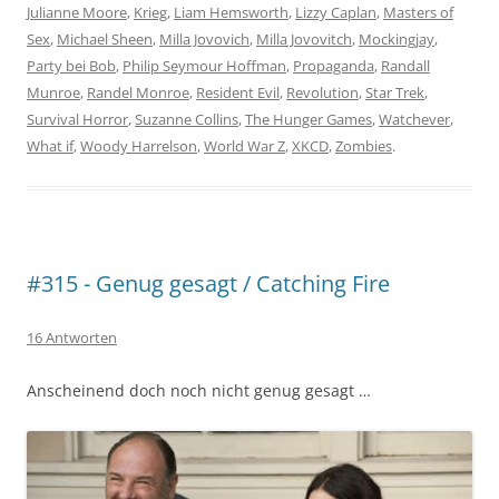
Julianne Moore
,
Krieg
,
Liam Hemsworth
,
Lizzy Caplan
,
Masters of
Sex
,
Michael Sheen
,
Milla Jovovich
,
Milla Jovovitch
,
Mockingjay
,
Party bei Bob
,
Philip Seymour Hoffman
,
Propaganda
,
Randall
Munroe
,
Randel Monroe
,
Resident Evil
,
Revolution
,
Star Trek
,
Survival Horror
,
Suzanne Collins
,
The Hunger Games
,
Watchever
,
What if
,
Woody Harrelson
,
World War Z
,
XKCD
,
Zombies
.
#315 - Genug gesagt / Catching Fire
16 Antworten
Anscheinend doch noch nicht genug gesagt …