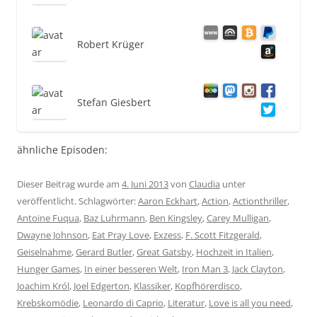
Robert Krüger
Stefan Giesbert
ähnliche Episoden:
Dieser Beitrag wurde am
4. Juni 2013
von
Claudia
unter
veröffentlicht. Schlagwörter:
Aaron Eckhart
,
Action
,
Actionthriller
,
Antoine Fuqua
,
Baz Luhrmann
,
Ben Kingsley
,
Carey Mulligan
,
Dwayne Johnson
,
Eat Pray Love
,
Exzess
,
F. Scott Fitzgerald
,
Geiselnahme
,
Gerard Butler
,
Great Gatsby
,
Hochzeit in Italien
,
Hunger Games
,
In einer besseren Welt
,
Iron Man 3
,
Jack Clayton
,
Joachim Król
,
Joel Edgerton
,
Klassiker
,
Kopfhörerdisco
,
Krebskomödie
,
Leonardo di Caprio
,
Literatur
,
Love is all you need
,