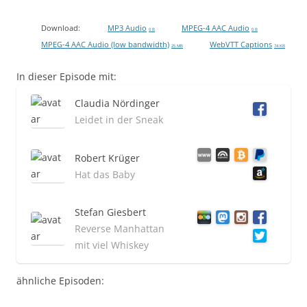
Download:
MP3 Audio
MPEG-4 AAC Audio
0 B
0 B
MPEG-4 AAC Audio (low bandwidth)
WebVTT Captions
25 MB
74 KB
In dieser Episode mit:
Claudia Nördinger
Leidet in der Sneak
Robert Krüger
Hat das Baby
Stefan Giesbert
Reverse Manhattan
mit viel Whiskey
ähnliche Episoden: