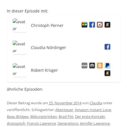
In dieser Episode mit:
Christoph Perner
Claudia Nördinger
Robert Krüger
ähnliche Episoden:
Dieser Beitrag wurde am
25. November 2014
von
Claudia
unter
veröffentlicht. Schlagwörter:
Abenteuer
,
Amazon Instant Love
,
Beau Bridges
,
Bildungstrinken
,
Brad Pitt
,
Der erste Kontakt
,
dystopisch
,
Francis Lawrence
,
Generations
,
Jennifer Lawrence
,