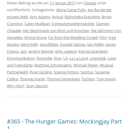
Dieser Beitrag wurde am
17. Januar 2017
von
Claudia
unter
veröffentlicht. Schlagwörter:
Along Came Polly
,
Am Rande der
grünen Welt
,
Amy Adams
,
Arrival
,
Bathsheba Everdene
,
Bryan
Cranston
,
Carey Mulligan
,
Computerspielentwickler
,
Damien
Chazelle
,
Der Geschmack von Rost und Knochen
,
Die Gärtnerin von
Versailles
,
Emma Stone
,
Far from the Madding Crowd
,
Film
,
Fred
Astaire
,
Gene Kelly
,
Goodfellas
,
Hunger Games
,
Ian Helfer
,
James
Franco
,
jazz
,
Jeremy Renner
,
John Legend
,
Katniss Everdeen
,
Kommunikation
,
Komödie
,
Kray
,
LA
,
La La Land
,
Linguistik
,
Love
and Friendship
,
Matthias Schoenaerts
,
Michael Sheen
,
Musical
,
Partnerwahl
,
Ryan Gosling
,
Science Fiction
,
Spiritus
,
Suzanne
Collins
,
Thomas Hardy
,
Thomas Vinterberg
,
Töchter
,
Tom Hardy
,
Why Him?
,
Zoey Deutch
.
#365 - The Hunger Games: Mockingjay Part
1