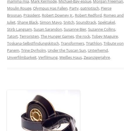
mamma mia
,
Mark Kermode
,
Michael-Bay-esque
,
Morgan Freeman
,
Moulin Rouge
,
Olympus Has Fallen
,
Party
,
patriotisch
,
Pierce
Brosnan
,
Präsident
,
Robert Downey Jr.
,
Robert Redford
,
Romeo and
Juliet
,
Shane Black
,
Simon Mayo
,
Snitch
,
Soundtrack
,
Spektakel
,
Stirb Langsam
,
Susan Sarandon
,
Susanne Bier
,
Suzanne Collins
,
Tatort
,
Terroristen
,
The Hunger Games
,
the rock
,
Tobey Maguire
,
Toskana-Selbstfindungskitsch
,
Transformers
,
Triathlon
,
Tribute von
Panem
,
Trine Dyrholm
,
Under the Tuscan Sun
,
Unterhemd
,
Unverfilmbarkeit
,
Verfilmung
,
Weißes Haus
,
Zwanzigerjahre
.