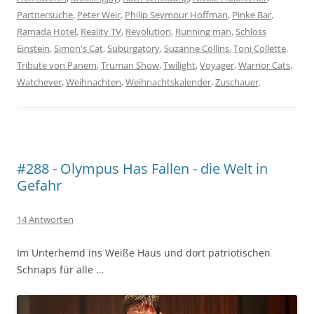
Partnersuche
,
Peter Weir
,
Philip Seymour Hoffman
,
Pinke Bar
,
Ramada Hotel
,
Reality TV
,
Revolution
,
Running man
,
Schloss
Einstein
,
Simon's Cat
,
Suburgatory
,
Suzanne Collins
,
Toni Collette
,
Tribute von Panem
,
Truman Show
,
Twilight
,
Voyager
,
Warrior Cats
,
Watchever
,
Weihnachten
,
Weihnachtskalender
,
Zuschauer
.
#288 - Olympus Has Fallen - die Welt in
Gefahr
14 Antworten
Im Unterhemd ins Weiße Haus und dort patriotischen
Schnaps für alle …