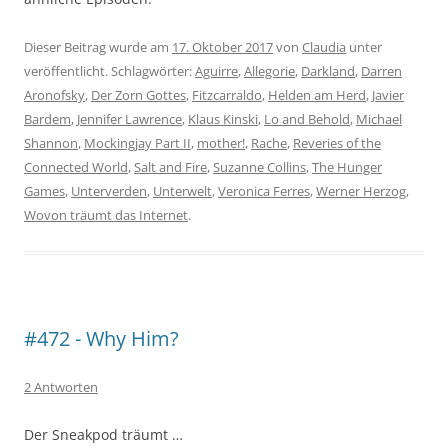
Dieser Beitrag wurde am
17. Oktober 2017
von
Claudia
unter
veröffentlicht. Schlagwörter:
Aguirre
,
Allegorie
,
Darkland
,
Darren
Aronofsky
,
Der Zorn Gottes
,
Fitzcarraldo
,
Helden am Herd
,
Javier
Bardem
,
Jennifer Lawrence
,
Klaus Kinski
,
Lo and Behold
,
Michael
Shannon
,
Mockingjay Part II
,
mother!
,
Rache
,
Reveries of the
Connected World
,
Salt and Fire
,
Suzanne Collins
,
The Hunger
Games
,
Unterverden
,
Unterwelt
,
Veronica Ferres
,
Werner Herzog
,
Wovon träumt das Internet
.
#472 - Why Him?
2 Antworten
Der Sneakpod träumt …