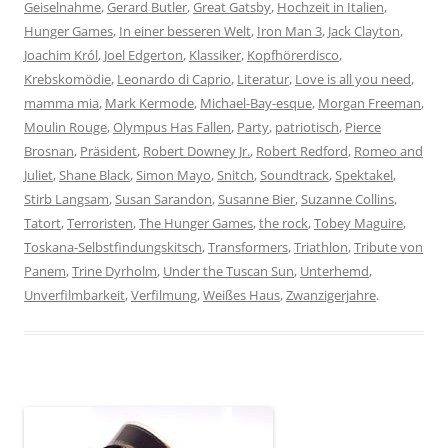
Geiselnahme
,
Gerard Butler
,
Great Gatsby
,
Hochzeit in Italien
,
Hunger Games
,
In einer besseren Welt
,
Iron Man 3
,
Jack Clayton
,
Joachim Król
,
Joel Edgerton
,
Klassiker
,
Kopfhörerdisco
,
Krebskomödie
,
Leonardo di Caprio
,
Literatur
,
Love is all you need
,
mamma mia
,
Mark Kermode
,
Michael-Bay-esque
,
Morgan Freeman
,
Moulin Rouge
,
Olympus Has Fallen
,
Party
,
patriotisch
,
Pierce
Brosnan
,
Präsident
,
Robert Downey Jr.
,
Robert Redford
,
Romeo and
Juliet
,
Shane Black
,
Simon Mayo
,
Snitch
,
Soundtrack
,
Spektakel
,
Stirb Langsam
,
Susan Sarandon
,
Susanne Bier
,
Suzanne Collins
,
Tatort
,
Terroristen
,
The Hunger Games
,
the rock
,
Tobey Maguire
,
Toskana-Selbstfindungskitsch
,
Transformers
,
Triathlon
,
Tribute von
Panem
,
Trine Dyrholm
,
Under the Tuscan Sun
,
Unterhemd
,
Unverfilmbarkeit
,
Verfilmung
,
Weißes Haus
,
Zwanzigerjahre
.