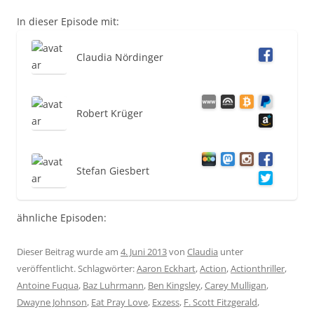
In dieser Episode mit:
Claudia Nördinger
Robert Krüger
Stefan Giesbert
ähnliche Episoden:
Dieser Beitrag wurde am
4. Juni 2013
von
Claudia
unter
veröffentlicht. Schlagwörter:
Aaron Eckhart
,
Action
,
Actionthriller
,
Antoine Fuqua
,
Baz Luhrmann
,
Ben Kingsley
,
Carey Mulligan
,
Dwayne Johnson
,
Eat Pray Love
,
Exzess
,
F. Scott Fitzgerald
,