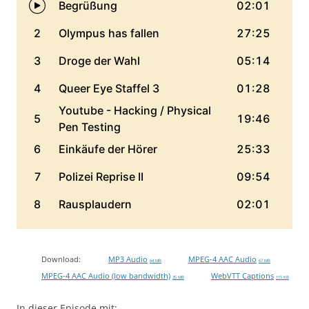
Download:
MP3 Audio
MPEG-4 AAC Audio
64 MB
67 MB
MPEG-4 AAC Audio (low bandwidth)
WebVTT Captions
35 MB
115 KB
In dieser Episode mit: