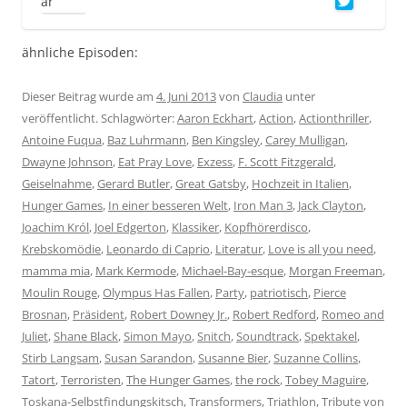
ähnliche Episoden:
Dieser Beitrag wurde am
4. Juni 2013
von
Claudia
unter
veröffentlicht. Schlagwörter:
Aaron Eckhart
,
Action
,
Actionthriller
,
Antoine Fuqua
,
Baz Luhrmann
,
Ben Kingsley
,
Carey Mulligan
,
Dwayne Johnson
,
Eat Pray Love
,
Exzess
,
F. Scott Fitzgerald
,
Geiselnahme
,
Gerard Butler
,
Great Gatsby
,
Hochzeit in Italien
,
Hunger Games
,
In einer besseren Welt
,
Iron Man 3
,
Jack Clayton
,
Joachim Król
,
Joel Edgerton
,
Klassiker
,
Kopfhörerdisco
,
Krebskomödie
,
Leonardo di Caprio
,
Literatur
,
Love is all you need
,
mamma mia
,
Mark Kermode
,
Michael-Bay-esque
,
Morgan Freeman
,
Moulin Rouge
,
Olympus Has Fallen
,
Party
,
patriotisch
,
Pierce
Brosnan
,
Präsident
,
Robert Downey Jr.
,
Robert Redford
,
Romeo and
Juliet
,
Shane Black
,
Simon Mayo
,
Snitch
,
Soundtrack
,
Spektakel
,
Stirb Langsam
,
Susan Sarandon
,
Susanne Bier
,
Suzanne Collins
,
Tatort
,
Terroristen
,
The Hunger Games
,
the rock
,
Tobey Maguire
,
Toskana-Selbstfindungskitsch
,
Transformers
,
Triathlon
,
Tribute von