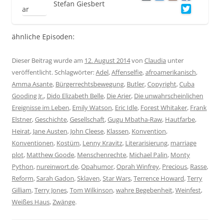
Stefan Giesbert
ähnliche Episoden:
Dieser Beitrag wurde am
12. August 2014
von
Claudia
unter
veröffentlicht. Schlagwörter:
Adel
,
Affenselfie
,
afroamerikanisch
,
Amma Asante
,
Bürgerrechtsbewegung
,
Butler
,
Copyright
,
Cuba
Gooding Jr.
,
Dido Elizabeth Belle
,
Die Arier
,
Die unwahrscheinlichen
Ereignisse im Leben
,
Emily Watson
,
Eric Idle
,
Forest Whitaker
,
Frank
Elstner
,
Geschichte
,
Gesellschaft
,
Gugu Mbatha-Raw
,
Hautfarbe
,
Heirat
,
Jane Austen
,
John Cleese
,
Klassen
,
Konvention
,
Konventionen
,
Kostüm
,
Lenny Kravitz
,
Literarisierung
,
marriage
plot
,
Matthew Goode
,
Menschenrechte
,
Michael Palin
,
Monty
Python
,
nureinwort.de
,
Opahumor
,
Oprah Winfrey
,
Precious
,
Rasse
,
Reform
,
Sarah Gadon
,
Sklaven
,
Star Wars
,
Terrence Howard
,
Terry
Gilliam
,
Terry Jones
,
Tom Wilkinson
,
wahre Begebenheit
,
Weinfest
,
Weißes Haus
,
Zwänge
.