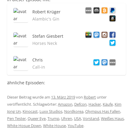
Robert Krüger
Alambic's Gin
Stefan Giesbert
Horses Neck
Chris
Call-in
ähnliche Episoden:
Dieser Beitrag wurde am
13. März 2019
von
Robert
unter
veröffentlicht. Schlagwörter:
Amazon
,
Defcon
,
Hacker
,
Käufe
,
Kim
Jong Un
,
Kinocast
,
Luxx Studios
,
Nordkorea
,
Olympus Has Fallen
,
Pen Tester
,
Queer Eye
,
Trump
,
Uhren
,
USA
,
Vorstand
,
Weißes Haus
,
White Hosue Down
,
White House
,
YouTube
.