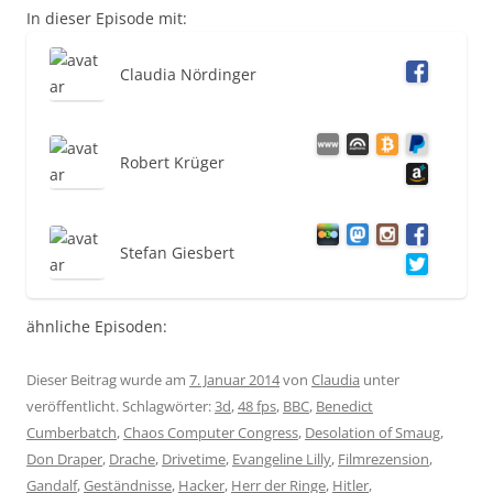
In dieser Episode mit:
Claudia Nördinger
Robert Krüger
Stefan Giesbert
ähnliche Episoden:
Dieser Beitrag wurde am
7. Januar 2014
von
Claudia
unter
veröffentlicht. Schlagwörter:
3d
,
48 fps
,
BBC
,
Benedict
Cumberbatch
,
Chaos Computer Congress
,
Desolation of Smaug
,
Don Draper
,
Drache
,
Drivetime
,
Evangeline Lilly
,
Filmrezension
,
Gandalf
,
Geständnisse
,
Hacker
,
Herr der Ringe
,
Hitler
,