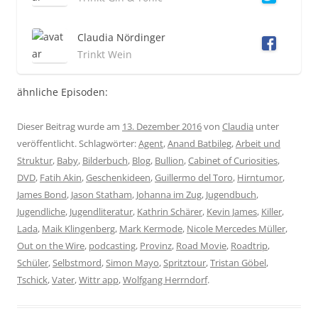
Claudia Nördinger
Trinkt Wein
ähnliche Episoden:
Dieser Beitrag wurde am
13. Dezember 2016
von
Claudia
unter
veröffentlicht. Schlagwörter:
Agent
,
Anand Batbileg
,
Arbeit und
Struktur
,
Baby
,
Bilderbuch
,
Blog
,
Bullion
,
Cabinet of Curiosities
,
DVD
,
Fatih Akin
,
Geschenkideen
,
Guillermo del Toro
,
Hirntumor
,
James Bond
,
Jason Statham
,
Johanna im Zug
,
Jugendbuch
,
Jugendliche
,
Jugendliteratur
,
Kathrin Schärer
,
Kevin James
,
Killer
,
Lada
,
Maik Klingenberg
,
Mark Kermode
,
Nicole Mercedes Müller
,
Out on the Wire
,
podcasting
,
Provinz
,
Road Movie
,
Roadtrip
,
Schüler
,
Selbstmord
,
Simon Mayo
,
Spritztour
,
Tristan Göbel
,
Tschick
,
Vater
,
Wittr app
,
Wolfgang Herrndorf
.