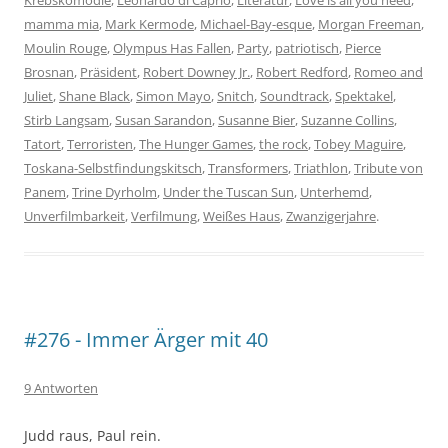
mamma mia
,
Mark Kermode
,
Michael-Bay-esque
,
Morgan Freeman
,
Moulin Rouge
,
Olympus Has Fallen
,
Party
,
patriotisch
,
Pierce
Brosnan
,
Präsident
,
Robert Downey Jr.
,
Robert Redford
,
Romeo and
Juliet
,
Shane Black
,
Simon Mayo
,
Snitch
,
Soundtrack
,
Spektakel
,
Stirb Langsam
,
Susan Sarandon
,
Susanne Bier
,
Suzanne Collins
,
Tatort
,
Terroristen
,
The Hunger Games
,
the rock
,
Tobey Maguire
,
Toskana-Selbstfindungskitsch
,
Transformers
,
Triathlon
,
Tribute von
Panem
,
Trine Dyrholm
,
Under the Tuscan Sun
,
Unterhemd
,
Unverfilmbarkeit
,
Verfilmung
,
Weißes Haus
,
Zwanzigerjahre
.
#276 - Immer Ärger mit 40
9 Antworten
Judd raus, Paul rein.