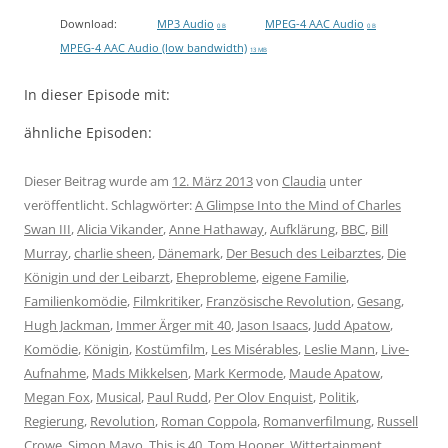
Download:
MP3 Audio
MPEG-4 AAC Audio
0 B
0 B
MPEG-4 AAC Audio (low bandwidth)
13 MB
In dieser Episode mit:
ähnliche Episoden:
Dieser Beitrag wurde am
12. März 2013
von
Claudia
unter
veröffentlicht. Schlagwörter:
A Glimpse Into the Mind of Charles
Swan III
,
Alicia Vikander
,
Anne Hathaway
,
Aufklärung
,
BBC
,
Bill
Murray
,
charlie sheen
,
Dänemark
,
Der Besuch des Leibarztes
,
Die
Königin und der Leibarzt
,
Eheprobleme
,
eigene Familie
,
Familienkomödie
,
Filmkritiker
,
Französische Revolution
,
Gesang
,
Hugh Jackman
,
Immer Ärger mit 40
,
Jason Isaacs
,
Judd Apatow
,
Komödie
,
Königin
,
Kostümfilm
,
Les Misérables
,
Leslie Mann
,
Live-
Aufnahme
,
Mads Mikkelsen
,
Mark Kermode
,
Maude Apatow
,
Megan Fox
,
Musical
,
Paul Rudd
,
Per Olov Enquist
,
Politik
,
Regierung
,
Revolution
,
Roman Coppola
,
Romanverfilmung
,
Russell
Crowe
,
Simon Mayo
,
This is 40
,
Tom Hooper
,
Wittertainment
.