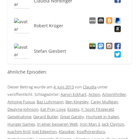
Claudia Nördinger
Robert Krüger
Stefan Giesbert
ähnliche Episoden:
Dieser Beitrag wurde am
4. Juni 2013
von
Claudia
unter
veröffentlicht. Schlagwörter:
Aaron Eckhart
,
Action
,
Actionthriller
,
Antoine Fuqua
,
Baz Luhrmann
,
Ben Kingsley
,
Carey Mulligan
,
Dwayne Johnson
,
Eat Pray Love
,
Exzess
,
F. Scott Fitzgerald
,
Geiselnahme
,
Gerard Butler
,
Great Gatsby
,
Hochzeit in Italien
,
Hunger Games
,
In einer besseren Welt
,
Iron Man 3
,
Jack Clayton
,
Joachim Król
,
Joel Edgerton
,
Klassiker
,
Kopfhörerdisco
,
Krebskomödie
,
Leonardo di Caprio
,
Literatur
,
Love is all you need
,