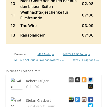
Download:
MP3 Audio
MPEG-4 AAC Audio
0 B
0 B
MPEG-4 AAC Audio (low bandwidth)
WebVTT Captions
20 MB
58 KB
In dieser Episode mit:
Robert Krüger
Geht früh
Stefan Giesbert
Trinkt Gin & Tonic