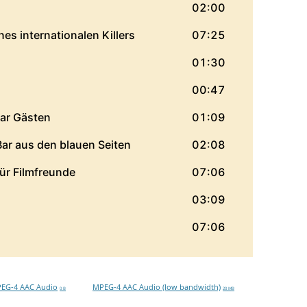
EG-4 AAC Audio
MPEG-4 AAC Audio (low bandwidth)
0 B
20 MB