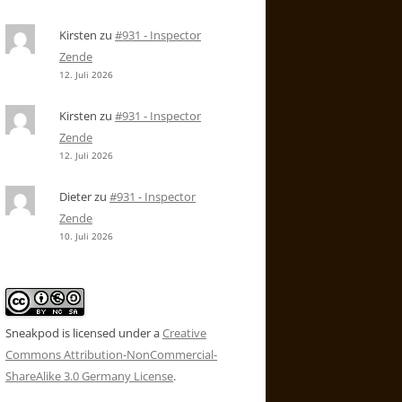
Kirsten
zu
#931 - Inspector
Zende
12. Juli 2026
Kirsten
zu
#931 - Inspector
Zende
12. Juli 2026
Dieter
zu
#931 - Inspector
Zende
10. Juli 2026
Sneakpod is licensed under a
Creative
Commons Attribution-NonCommercial-
ShareAlike 3.0 Germany License
.