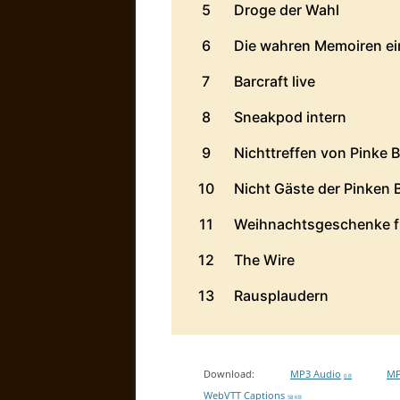
Download:
MP3 Audio
MP
0 B
WebVTT Captions
58 KB