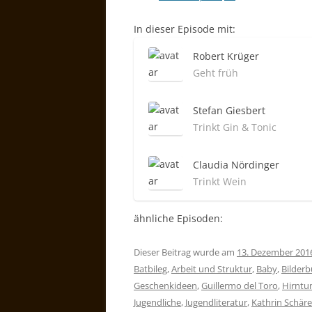
In dieser Episode mit:
Robert Krüger
Geht früh
Stefan Giesbert
Trinkt Gin & Tonic
Claudia Nördinger
Trinkt Wein
ähnliche Episoden:
Dieser Beitrag wurde am
13. Dezember 201
Batbileg
,
Arbeit und Struktur
,
Baby
,
Bilder
Geschenkideen
,
Guillermo del Toro
,
Hirntu
Jugendliche
,
Jugendliteratur
,
Kathrin Schäre