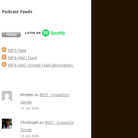
Podcast Feeds
MP3 Feed
MP4 (AAC) Feed
MP4 (AAC) mobile Feed abonnieren
.
Kirsten
zu
#931 - Inspector
Zende
15. Juli 2026
Christoph
zu
#931 - Inspector
Zende
13. Juli 2026