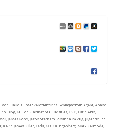
6
von
Claudia
unter veröffentlicht. Schlagwörter:
Agent
,
Anand
buch
,
Blog
,
Bullion
,
Cabinet of Curiosities
,
DVD
,
Fatih Akin
,
mor
,
James Bond
,
Jason Statham
,
Johanna im Zug
,
Jugendbuch
,
r
,
Kevin James
,
Killer
,
Lada
,
Maik Klingenberg
,
Mark Kermode
,