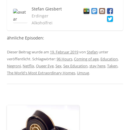
Stefan Giesbert
Erdinger
Alkoholfrei
ähnliche Episoden:
Dieser Beitrag wurde am
19. Februar 2019
von
Stefan
unter
veröffentlicht. Schlagwörter:
96 Hours
,
Coming of age
,
Education
,
Negroni
,
Netflix
,
Queer Eye
,
Sex
,
Sex Education
,
stay here
,
Taken
,
The World's Most Extraordinary Homes
,
Umzug
.