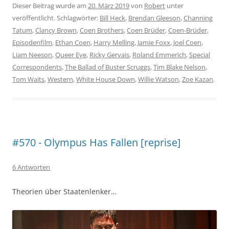
Dieser Beitrag wurde am
20. März 2019
von
Robert
unter
veröffentlicht. Schlagwörter:
Bill Heck
,
Brendan Gleeson
,
Channing
Tatum
,
Clancy Brown
,
Coen Brothers
,
Coen Brüder
,
Coen-Brüder
,
Episodenfilm
,
Ethan Coen
,
Harry Melling
,
Jamie Foxx
,
Joel Coen
,
Liam Neeson
,
Queer Eye
,
Ricky Gervais
,
Roland Emmerich
,
Special
Correspondents
,
The Ballad of Buster Scruggs
,
Tim Blake Nelson
,
Tom Waits
,
Western
,
White House Down
,
Willie Watson
,
Zoe Kazan
.
#570 - Olympus Has Fallen [reprise]
6 Antworten
Theorien über Staatenlenker…