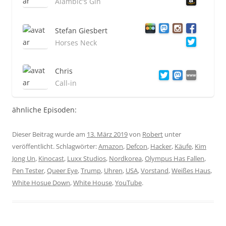
Alambic's Gin
Stefan Giesbert
Horses Neck
Chris
Call-in
ähnliche Episoden:
Dieser Beitrag wurde am
13. März 2019
von
Robert
unter
veröffentlicht. Schlagwörter:
Amazon
,
Defcon
,
Hacker
,
Käufe
,
Kim
Jong Un
,
Kinocast
,
Luxx Studios
,
Nordkorea
,
Olympus Has Fallen
,
Pen Tester
,
Queer Eye
,
Trump
,
Uhren
,
USA
,
Vorstand
,
Weißes Haus
,
White Hosue Down
,
White House
,
YouTube
.