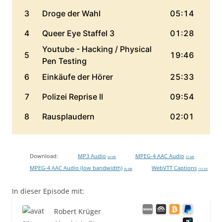
Download:
MP3 Audio
MPEG-4 AAC Audio
64 MB
67 MB
MPEG-4 AAC Audio (low bandwidth)
WebVTT Captions
35 MB
115 KB
In dieser Episode mit:
Robert Krüger