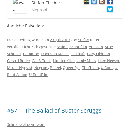
Stefan Giesbert
Negroni
ähnliche Episoden:
Dieser Beitrag wurde am
23. Juli 2019
von
Stefan
unter
veröffentlicht. Schlagwörter:
Action
,
Actionfilm
,
Amazon
,
Arne
Schmidt
,
Common
,
Donovan Marsh
,
Einkäufe
,
Gary Oldman
,
Gerard Butler
,
Gin & Tonic
,
Hunter Killer
,
Jamie Moss
,
Liam Neeson
,
Mikael Nyqvist
,
Negroni
,
Polizei
,
Queer Eye
,
The Team
,
U-Boot
,
U-
Boot Action
,
U-BootFilm
.
#571 - The Ballad of Buster Scruggs
Schreibe eine Antwort