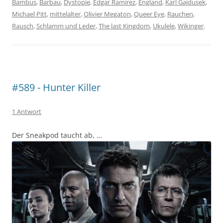
Bambus
,
Barbau
,
Dystopie
,
Édgar Ramírez
,
England
,
Karl Gajdusek
,
Michael Pitt
,
mittelalter
,
Olivier Megaton
,
Queer Eye
,
Rauchen
,
Rausch
,
Schlamm und Leder
,
The last Kingdom
,
Ukulele
,
Wikinger
.
#589 - Hunter Killer
1 Antwort
Der Sneakpod taucht ab, …