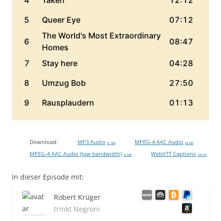
Download:
MP3 Audio
MPEG-4 AAC Audio
61 MB
64 MB
MPEG-4 AAC Audio (low bandwidth)
WebVTT Captions
33 MB
109 KB
In dieser Episode mit:
Robert Krüger
trinkt Negroni