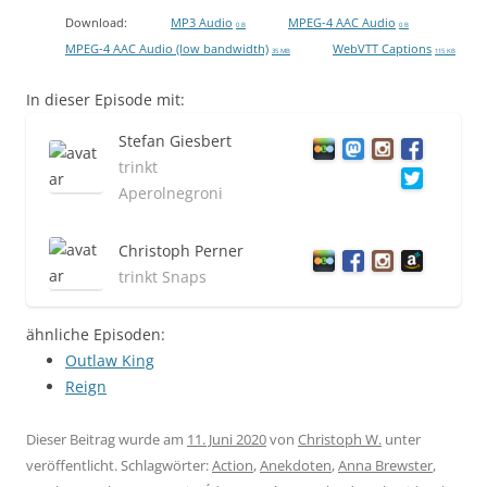
Download:
MP3 Audio
MPEG-4 AAC Audio
0 B
0 B
MPEG-4 AAC Audio (low bandwidth)
WebVTT Captions
35 MB
115 KB
In dieser Episode mit:
Stefan Giesbert
trinkt
Aperolnegroni
Christoph Perner
trinkt Snaps
ähnliche Episoden:
Outlaw King
Reign
Dieser Beitrag wurde am
11. Juni 2020
von
Christoph W.
unter
veröffentlicht. Schlagwörter:
Action
,
Anekdoten
,
Anna Brewster
,