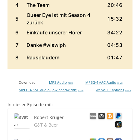
Download:
MP3 Audio
MPEG-4 AAC Audio
74 MB
78 MB
MPEG-4 AAC Audio (low bandwidth)
WebVTT Captions
40 MB
127 KB
In dieser Episode mit:
Robert Krüger
G&T & Beer