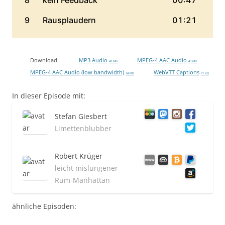
Download:
MP3 Audio
MPEG-4 AAC Audio
42 MB
45 MB
MPEG-4 AAC Audio (low bandwidth)
WebVTT Captions
24 MB
71 KB
In dieser Episode mit:
Stefan Giesbert
Limettenblubber
Robert Krüger
leicht mislungener
Rum-Manhattan
ähnliche Episoden: