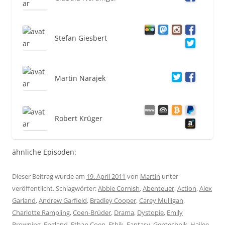
Stefan Giesbert
Martin Narajek
Robert Krüger
ähnliche Episoden:
Dieser Beitrag wurde am
19. April 2011
von
Martin
unter
veröffentlicht. Schlagwörter:
Abbie Cornish
,
Abenteuer
,
Action
,
Alex
Garland
,
Andrew Garfield
,
Bradley Cooper
,
Carey Mulligan
,
Charlotte Rampling
,
Coen-Brüder
,
Drama
,
Dystopie
,
Emily
Browning
,
England
,
Ethan Coen
,
Ethik
,
Fantasy
,
Gentechnik
,
Hailee