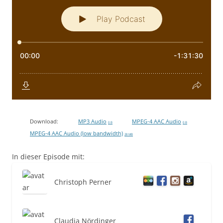
Download:
MP3 Audio
MPEG-4 AAC Audio
0 B
0 B
MPEG-4 AAC Audio (low bandwidth)
28 MB
In dieser Episode mit:
Christoph Perner
Claudia Nördinger