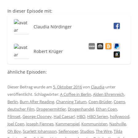
In dieser Episode mit:
Claudia Nördinger
Robert Krüger
ähnliche Episoden:
Dieser Beitrag wurde am
5. Oktober 2016
von
Claudia
unter
veröffentlicht. Schlagwörter:
A Coffee in Berlin
,
Alden Ehrenreich
,
Berlin
,
Burn After Reading
,
Channing Tatum
,
Coen-Brüder
,
Coens
,
deutscher Film
,
Drogenermittler
,
Drogenhandel
,
Ethan Coen
,
Filmset
,
George Clooney
,
Hail Caesar!
,
HBO
,
HBO Serien
,
hollywood
,
Joel Coen
,
Joseph Fiennes
,
Kammerspiel
,
Kommunisten
,
Nashville
,
Oh Boy
,
Scarlett Johansson
,
Seifenoper
,
Studios
,
The Wire
,
Tilda