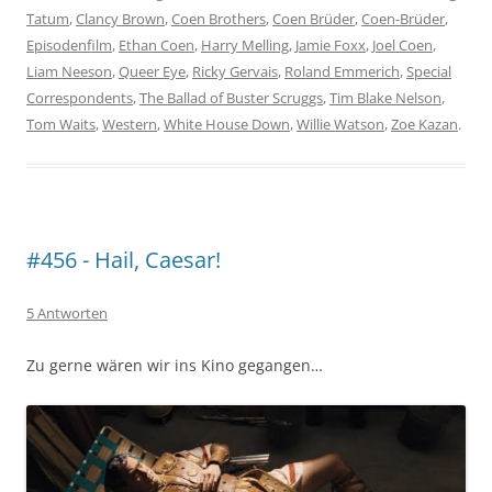
Tatum
,
Clancy Brown
,
Coen Brothers
,
Coen Brüder
,
Coen-Brüder
,
Episodenfilm
,
Ethan Coen
,
Harry Melling
,
Jamie Foxx
,
Joel Coen
,
Liam Neeson
,
Queer Eye
,
Ricky Gervais
,
Roland Emmerich
,
Special
Correspondents
,
The Ballad of Buster Scruggs
,
Tim Blake Nelson
,
Tom Waits
,
Western
,
White House Down
,
Willie Watson
,
Zoe Kazan
.
#456 - Hail, Caesar!
5 Antworten
Zu gerne wären wir ins Kino gegangen…