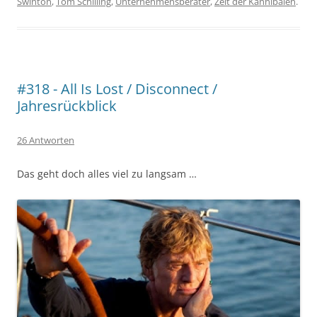
Swinton
,
Tom Schilling
,
Unternehmensberater
,
Zeit der Kannibalen
.
#318 - All Is Lost / Disconnect /
Jahresrückblick
26 Antworten
Das geht doch alles viel zu langsam …