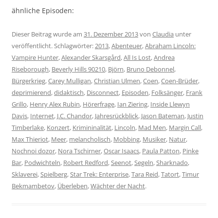
ähnliche Episoden:
Dieser Beitrag wurde am
31. Dezember 2013
von
Claudia
unter
veröffentlicht. Schlagwörter:
2013
,
Abenteuer
,
Abraham Lincoln:
Vampire Hunter
,
Alexander Skarsgård
,
All Is Lost
,
Andrea
Riseborough
,
Beverly Hills 90210
,
Björn
,
Bruno Debonnel
,
Bürgerkrieg
,
Carey Mulligan
,
Christian Ulmen
,
Coen
,
Coen-Brüder
,
deprimierend
,
didaktisch
,
Disconnect
,
Episoden
,
Folksänger
,
Frank
Grillo
,
Henry Alex Rubin
,
Hörerfrage
,
Ian Ziering
,
Inside Llewyn
Davis
,
Internet
,
J.C. Chandor
,
Jahresrückblick
,
Jason Bateman
,
Justin
Timberlake
,
Konzert
,
Krimininalität
,
Lincoln
,
Mad Men
,
Margin Call
,
Max Thieriot
,
Meer
,
melancholisch
,
Mobbing
,
Musiker
,
Natur
,
Nochnoi dozor
,
Nora Tschirner
,
Oscar Isaacs
,
Paula Patton
,
Pinke
Bar
,
Podwichteln
,
Robert Redford
,
Seenot
,
Segeln
,
Sharknado
,
Sklaverei
,
Spielberg
,
Star Trek: Enterprise
,
Tara Reid
,
Tatort
,
Timur
Bekmambetov
,
Überleben
,
Wächter der Nacht
.