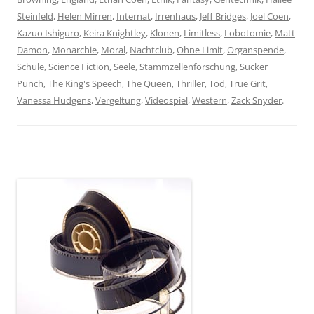
Steinfeld
,
Helen Mirren
,
Internat
,
Irrenhaus
,
Jeff Bridges
,
Joel Coen
,
Kazuo Ishiguro
,
Keira Knightley
,
Klonen
,
Limitless
,
Lobotomie
,
Matt
Damon
,
Monarchie
,
Moral
,
Nachtclub
,
Ohne Limit
,
Organspende
,
Schule
,
Science Fiction
,
Seele
,
Stammzellenforschung
,
Sucker
Punch
,
The King's Speech
,
The Queen
,
Thriller
,
Tod
,
True Grit
,
Vanessa Hudgens
,
Vergeltung
,
Videospiel
,
Western
,
Zack Snyder
.