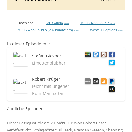
Download:
MP3 Audio
MPEG-4 AAC Audio
42 MB
45 MB
MPEG-4 AAC Audio (low bandwidth)
WebVTT Captions
24 MB
71 KB
In dieser Episode mit:
Stefan Giesbert
Limettenblubber
Robert Krüger
leicht mislungener
Rum-Manhattan
ähnliche Episoden:
Dieser Beitrag wurde am
20. März 2019
von
Robert
unter
veröffentlicht. Schlagwörter:
Bill Heck
,
Brendan Gleeson
,
Channing