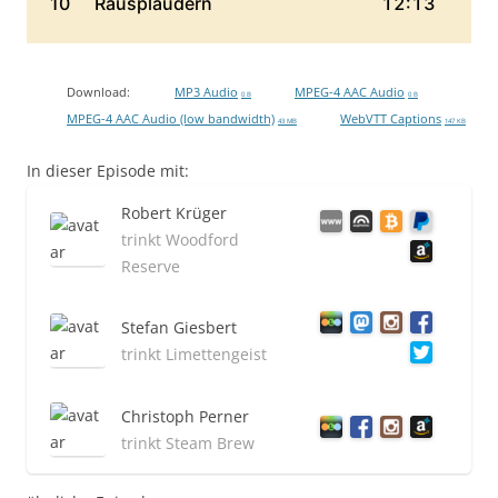
Download:
MP3 Audio
MPEG-4 AAC Audio
0 B
0 B
MPEG-4 AAC Audio (low bandwidth)
WebVTT Captions
43 MB
147 KB
In dieser Episode mit:
Robert Krüger
trinkt Woodford
Reserve
Stefan Giesbert
trinkt Limettengeist
Christoph Perner
trinkt Steam Brew