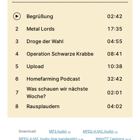
Download:
MP3 Audio
MPEG-4 AAC Audio
0 B
0 B
MPEG-4 AAC Audio (low bandwidth)
WebVTT Captions
32 MB
106 KB