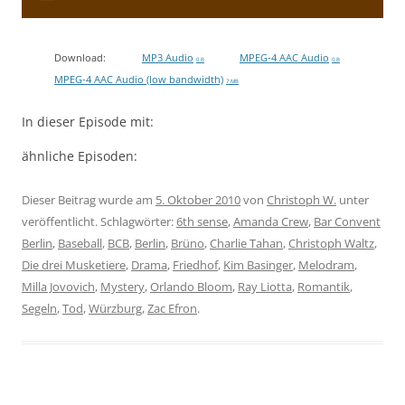
Download:
MP3 Audio
MPEG-4 AAC Audio
0 B
0 B
MPEG-4 AAC Audio (low bandwidth)
7 MB
In dieser Episode mit:
ähnliche Episoden:
Dieser Beitrag wurde am
5. Oktober 2010
von
Christoph W.
unter
veröffentlicht. Schlagwörter:
6th sense
,
Amanda Crew
,
Bar Convent
Berlin
,
Baseball
,
BCB
,
Berlin
,
Brüno
,
Charlie Tahan
,
Christoph Waltz
,
Die drei Musketiere
,
Drama
,
Friedhof
,
Kim Basinger
,
Melodram
,
Milla Jovovich
,
Mystery
,
Orlando Bloom
,
Ray Liotta
,
Romantik
,
Segeln
,
Tod
,
Würzburg
,
Zac Efron
.