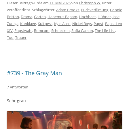
Dieser Beitrag wurde am
11. Mai 2025
von
Christoph W.
unter
veröffentlicht. Schlagwörter:
Adam Brooks
,
Buchverfilmung
,
Connie
Britton
,
Drama
,
Garten
,
Habemus Papam
,
Hochbeet
,
Hühner
,
Jose
Zuniga
,
Konklave
,
Kultpess
,
Kyle Allen
,
Nickel Boys
,
Papst
,
Papst Leo
XIV
,
Papstwahl
,
Romcom
,
Schnecken
,
Sofia Carson
,
The Life List
,
Tod
,
Trauer
.
#739 - The Gray Man
7 Antworten
Sehr grau…