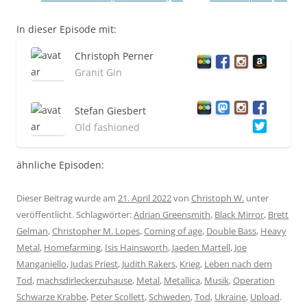
In dieser Episode mit:
Christoph Perner
Granit Gin
Stefan Giesbert
Old fashioned
ähnliche Episoden:
Dieser Beitrag wurde am
21. April 2022
von
Christoph W.
unter
veröffentlicht. Schlagwörter:
Adrian Greensmith
,
Black Mirror
,
Brett
Gelman
,
Christopher M. Lopes
,
Coming of age
,
Double Bass
,
Heavy
Metal
,
Homefarming
,
Isis Hainsworth
,
Jaeden Martell
,
Joe
Manganiello
,
Judas Priest
,
Judith Rakers
,
Krieg
,
Leben nach dem
Tod
,
machsdirleckerzuhause
,
Metal
,
Metallica
,
Musik
,
Operation
Schwarze Krabbe
,
Peter Scollett
,
Schweden
,
Tod
,
Ukraine
,
Upload
.