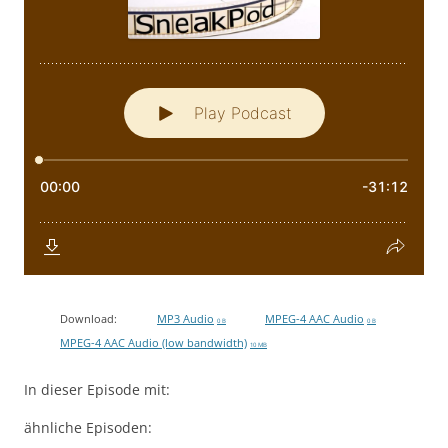
Download:
MP3 Audio
MPEG-4 AAC Audio
0 B
0 B
MPEG-4 AAC Audio (low bandwidth)
10 MB
In dieser Episode mit:
ähnliche Episoden: