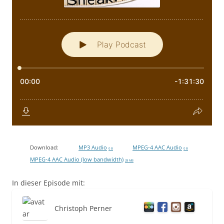
Download:
MP3 Audio
MPEG-4 AAC Audio
0 B
0 B
MPEG-4 AAC Audio (low bandwidth)
28 MB
In dieser Episode mit:
Christoph Perner