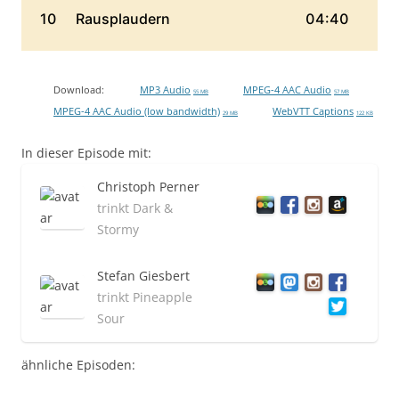
Download:
MP3 Audio
MPEG-4 AAC Audio
55 MB
57 MB
MPEG-4 AAC Audio (low bandwidth)
WebVTT Captions
29 MB
122 KB
In dieser Episode mit:
Christoph Perner
trinkt Dark &
Stormy
Stefan Giesbert
trinkt Pineapple
Sour
ähnliche Episoden: