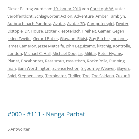
Dieser Beitrag wurde am
19. Januar 2010
von
Christoph W.
unter
veröffentlicht. Schlagwörter:
Action
,
Adventure
,
Amber Tamblyn
,
Aufbruch nach Pandora
,
Avatar
,
Avatar 3D
,
Computerspiel
,
Dexter
,
Distopie
,
Dr. House
,
Esoterik
,
esoterisch
,
Freiheit
,
Gamer
,
Gegen
jeden Zweifel
,
Gerard Butler
,
Giovanni Ribisi
,
Guy Ritchie
,
Indianer
,
James Cameron
,
Jesse Metcalfe
,
John Leguizamo
,
kitschig
,
Kontrolle
,
London
,
Michael C. Hall
,
Michael Douglas
,
Militär
,
Peter Hyams
,
Planet
,
Pocahontas
,
Rassismus
,
rassistisch
,
RocknRolla
,
Running
man
,
Sam Worthington
,
Science Fiction
,
Sigourney Weaver
,
Slayers
,
Spiel
,
Stephen Lang
,
Terminator
,
Thriller
,
Tod
,
Zoe Saldana
,
Zukunft
.
#000 - #111 - Nanga Parbat
5 Antworten