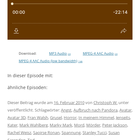
Download:
MP3 Audio
MPEG-4 AAC Audio
0 B
0 B
MPEG-4 AAC Audio (low bandwidth)
7 MB
In dieser Episode mit:
ähnliche Episoden:
Dieser Beitrag wurde am
16. Februar 2010
von
Christoph W.
unter
veröffentlicht. Schlagwörter:
Angst
,
Aufbruch nach Pandora
,
Avatar
,
Avatar 3D
,
Fran Walsh
,
Grusel
,
Horror
,
In meinem Himmel
,
Jenseits
,
Kater
,
Mark Wahlberg
,
Marky Mark
,
Mord
,
Mörder
,
Peter Jackson
,
Rachel Weisz
,
Saoirse Ronan
,
Spannung
,
Stanley Tucci
,
Susan
Sarandon
,
Tod
.