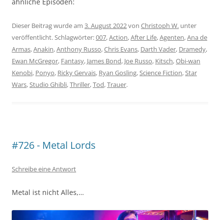
ähnliche Episoden:
Dieser Beitrag wurde am
3. August 2022
von
Christoph W.
unter
veröffentlicht. Schlagwörter:
007
,
Action
,
After Life
,
Agenten
,
Ana de
Armas
,
Anakin
,
Anthony Russo
,
Chris Evans
,
Darth Vader
,
Dramedy
,
Ewan McGregor
,
Fantasy
,
James Bond
,
Joe Russo
,
Kitsch
,
Obi-wan
Kenobi
,
Ponyo
,
Ricky Gervais
,
Ryan Gosling
,
Science Fiction
,
Star
Wars
,
Studio Ghibli
,
Thriller
,
Tod
,
Trauer
.
#726 - Metal Lords
Schreibe eine Antwort
Metal ist nicht Alles,…