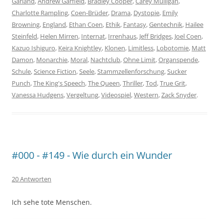
Garland
,
Andrew Garfield
,
Bradley Cooper
,
Carey Mulligan
,
Charlotte Rampling
,
Coen-Brüder
,
Drama
,
Dystopie
,
Emily
Browning
,
England
,
Ethan Coen
,
Ethik
,
Fantasy
,
Gentechnik
,
Hailee
Steinfeld
,
Helen Mirren
,
Internat
,
Irrenhaus
,
Jeff Bridges
,
Joel Coen
,
Kazuo Ishiguro
,
Keira Knightley
,
Klonen
,
Limitless
,
Lobotomie
,
Matt
Damon
,
Monarchie
,
Moral
,
Nachtclub
,
Ohne Limit
,
Organspende
,
Schule
,
Science Fiction
,
Seele
,
Stammzellenforschung
,
Sucker
Punch
,
The King's Speech
,
The Queen
,
Thriller
,
Tod
,
True Grit
,
Vanessa Hudgens
,
Vergeltung
,
Videospiel
,
Western
,
Zack Snyder
.
#000 - #149 - Wie durch ein Wunder
20 Antworten
Ich sehe tote Menschen.