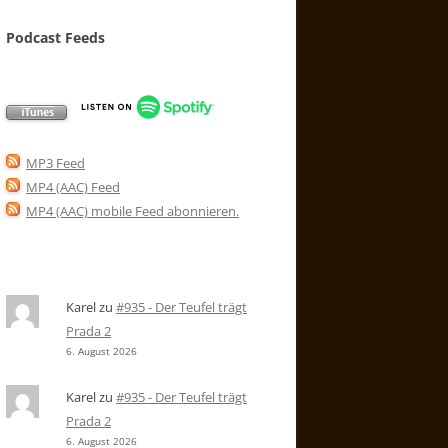
Podcast Feeds
MP3 Feed
MP4 (AAC) Feed
MP4 (AAC) mobile Feed abonnieren
.
Karel
zu
#935 - Der Teufel trägt
Prada 2
6. August 2026
Karel
zu
#935 - Der Teufel trägt
Prada 2
6. August 2026