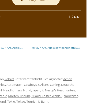
EG-4 AAC Audio
MPEG-4 AAC Audio (low bandwidth)
0 B
26 MB
on
Robert
unter veröffentlicht. Schlagwörter:
Action
,
mlos
,
Automaten
,
Cowboys & Aliens
,
Curling
,
Deutsche
hl
,
Headhunters
,
Hund
,
Japan
,
Jo Nesbø's Headhunters
,
zen 2
,
Morten Tyldum
,
Nikolaj Coster-Waldau
,
Norwegen
,
Lund
,
Tokio
,
Tokyo
,
Turnier
,
U-Bahn
.