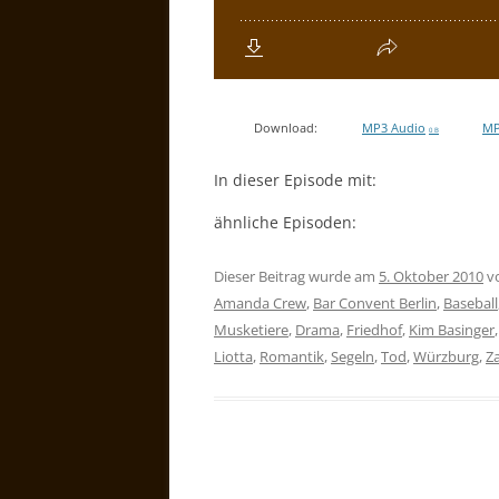
Download:
MP3 Audio
MP
0 B
In dieser Episode mit:
ähnliche Episoden:
Dieser Beitrag wurde am
5. Oktober 2010
v
Amanda Crew
,
Bar Convent Berlin
,
Baseball
Musketiere
,
Drama
,
Friedhof
,
Kim Basinger
Liotta
,
Romantik
,
Segeln
,
Tod
,
Würzburg
,
Z