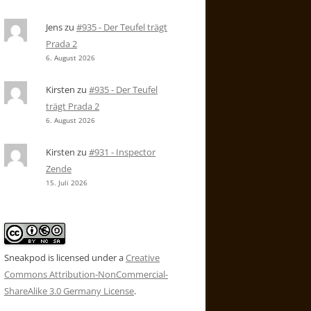
Jens
zu
#935 - Der Teufel trägt
Prada 2
6. August 2026
Kirsten
zu
#935 - Der Teufel
trägt Prada 2
6. August 2026
Kirsten
zu
#931 - Inspector
Zende
15. Juli 2026
Sneakpod is licensed under a
Creative
Commons Attribution-NonCommercial-
ShareAlike 3.0 Germany License
.