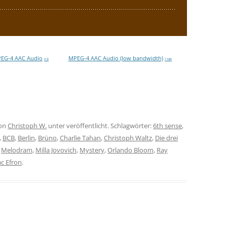
EG-4 AAC Audio
MPEG-4 AAC Audio (low bandwidth)
0 B
7 MB
on
Christoph W.
unter veröffentlicht. Schlagwörter:
6th sense
,
,
BCB
,
Berlin
,
Brüno
,
Charlie Tahan
,
Christoph Waltz
,
Die drei
,
Melodram
,
Milla Jovovich
,
Mystery
,
Orlando Bloom
,
Ray
ac Efron
.