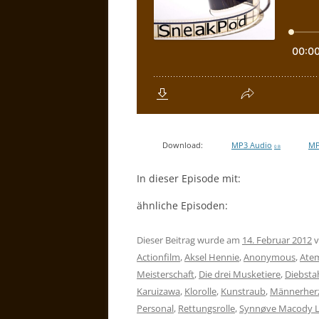
Download:
MP3 Audio
MP
0 B
In dieser Episode mit:
ähnliche Episoden:
Dieser Beitrag wurde am
14. Februar 2012
v
Actionfilm
,
Aksel Hennie
,
Anonymous
,
Ate
Meisterschaft
,
Die drei Musketiere
,
Diebsta
Karuizawa
,
Klorolle
,
Kunstraub
,
Männerher
Personal
,
Rettungsrolle
,
Synnøve Macody 