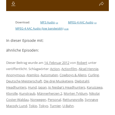
Download:
MP3 Audio
MPEG-4 AAC Audio
0 B
0 B
MPEG-4 AAC Audio (low bandwidth)
26 MB
In dieser Episode mit:
ähnliche Episoden:
Dieser Beitrag wurde am
14. Februar 2012
von
Robert
unter
veröffentlicht. Schlagwörter:
Action
,
Actionfilm
,
Aksel Hennie
,
Anonymous
,
Atemlos
,
Automaten
,
Cowboys & Aliens
,
Curling
,
Deutsche Meisterschaft
,
Die drei Musketiere
,
Diebstahl
,
Headhunters
,
Hund
,
Japan
,
Jo Nesbø's Headhunters
,
Karuizawa
,
Klorolle
,
Kunstraub
,
Männerherzen 2
,
Morten Tyldum
,
Nikolaj
Coster-Waldau
,
Norwegen
,
Personal
,
Rettungsrolle
,
Synnøve
Macody Lund
,
Tokio
,
Tokyo
,
Turnier
,
U-Bahn
.