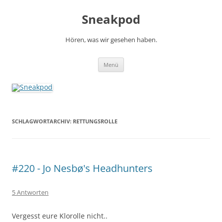
Zum
Inhalt
Sneakpod
springen
Hören, was wir gesehen haben.
Menü
SCHLAGWORTARCHIV:
RETTUNGSROLLE
#220 - Jo Nesbø's Headhunters
5 Antworten
Vergesst eure Klorolle nicht..