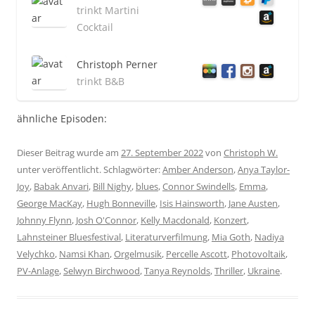
trinkt Martini
Cocktail
Christoph Perner
trinkt B&B
ähnliche Episoden:
Dieser Beitrag wurde am
27. September 2022
von
Christoph W.
unter veröffentlicht. Schlagwörter:
Amber Anderson
,
Anya Taylor-
Joy
,
Babak Anvari
,
Bill Nighy
,
blues
,
Connor Swindells
,
Emma
,
George MacKay
,
Hugh Bonneville
,
Isis Hainsworth
,
Jane Austen
,
Johnny Flynn
,
Josh O'Connor
,
Kelly Macdonald
,
Konzert
,
Lahnsteiner Bluesfestival
,
Literaturverfilmung
,
Mia Goth
,
Nadiya
Velychko
,
Namsi Khan
,
Orgelmusik
,
Percelle Ascott
,
Photovoltaik
,
PV-Anlage
,
Selwyn Birchwood
,
Tanya Reynolds
,
Thriller
,
Ukraine
.