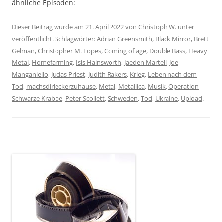
ähnliche Episoden:
Dieser Beitrag wurde am
21. April 2022
von
Christoph W.
unter
veröffentlicht. Schlagwörter:
Adrian Greensmith
,
Black Mirror
,
Brett
Gelman
,
Christopher M. Lopes
,
Coming of age
,
Double Bass
,
Heavy
Metal
,
Homefarming
,
Isis Hainsworth
,
Jaeden Martell
,
Joe
Manganiello
,
Judas Priest
,
Judith Rakers
,
Krieg
,
Leben nach dem
Tod
,
machsdirleckerzuhause
,
Metal
,
Metallica
,
Musik
,
Operation
Schwarze Krabbe
,
Peter Scollett
,
Schweden
,
Tod
,
Ukraine
,
Upload
.