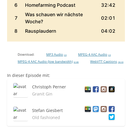
Download:
MP3 Audio
MPEG-4 AAC Audio
0 B
0 B
MPEG-4 AAC Audio (low bandwidth)
WebVTT Captions
32 MB
106 KB
In dieser Episode mit:
Christoph Perner
Granit Gin
Stefan Giesbert
Old fashioned