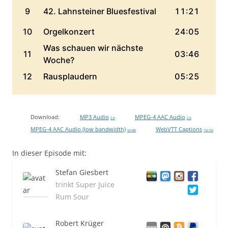
Download:
MP3 Audio
MPEG-4 AAC Audio
0 B
0 B
MPEG-4 AAC Audio (low bandwidth)
WebVTT Captions
54 MB
192 KB
In dieser Episode mit:
Stefan Giesbert
trinkt Super Juice
Rum Sour
Robert Krüger