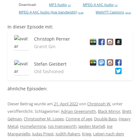
Download:
MP3 Audio
MPEG-4 AAC Audio
0 B
0 B
MPEG-4 AAC Audio (low bandwidth)
WebVTT Captions
32 MB
106 KB
In dieser Episode mit:
Christoph Perner
Granit Gin
Stefan Giesbert
Old fashioned
ähnliche Episoden:
Dieser Beitrag wurde am
21. April 2022
von
Christoph W.
unter
veröffentlicht. Schlagwörter:
Adrian Greensmith
,
Black Mirror
,
Brett
Gelman
,
Christopher M. Lopes
,
Coming of age
,
Double Bass
,
Heavy
Metal
,
Homefarming
,
Isis Hainsworth
,
Jaeden Martell
,
Joe
Manganiello
,
Judas Priest
,
Judith Rakers
,
Krieg
,
Leben nach dem