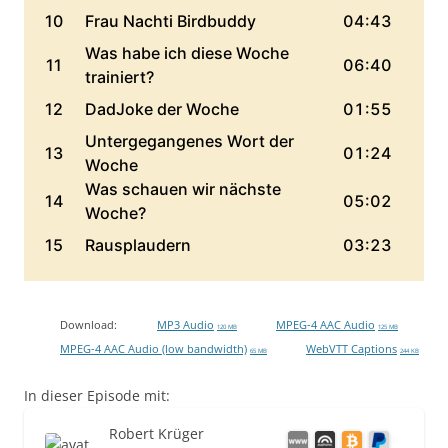
Download:
MP3 Audio
MPEG-4 AAC Audio
120 MB
125 MB
MPEG-4 AAC Audio (low bandwidth)
WebVTT Captions
65 MB
244 KB
In dieser Episode mit:
Robert Krüger