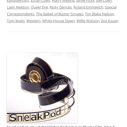
Episodenfilm
,
Ethan Coen
,
Harry Melling
,
Jamie Foxx
,
Joel Coen
,
Liam Neeson
,
Queer Eye
,
Ricky Gervais
,
Roland Emmerich
,
Special
Correspondents
,
The Ballad of Buster Scruggs
,
Tim Blake Nelson
,
Tom Waits
,
Western
,
White House Down
,
Willie Watson
,
Zoe Kazan
.