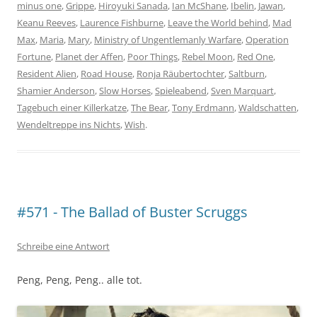
minus one
,
Grippe
,
Hiroyuki Sanada
,
Ian McShane
,
Ibelin
,
Jawan
,
Keanu Reeves
,
Laurence Fishburne
,
Leave the World behind
,
Mad
Max
,
Maria
,
Mary
,
Ministry of Ungentlemanly Warfare
,
Operation
Fortune
,
Planet der Affen
,
Poor Things
,
Rebel Moon
,
Red One
,
Resident Alien
,
Road House
,
Ronja Räubertochter
,
Saltburn
,
Shamier Anderson
,
Slow Horses
,
Spieleabend
,
Sven Marquart
,
Tagebuch einer Killerkatze
,
The Bear
,
Tony Erdmann
,
Waldschatten
,
Wendeltreppe ins Nichts
,
Wish
.
#571 - The Ballad of Buster Scruggs
Schreibe eine Antwort
Peng, Peng, Peng.. alle tot.