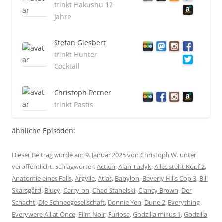
trinkt Hakushu 12
Jahre
Stefan Giesbert
trinkt Hunter
Cocktail
Christoph Perner
trinkt Pastis
ähnliche Episoden:
Dieser Beitrag wurde am
9. Januar 2025
von
Christoph W.
unter
veröffentlicht. Schlagwörter:
Action
,
Alan Tudyk
,
Alles steht Kopf 2
,
Anatomie eines Falls
,
Argylle
,
Atlas
,
Babylon
,
Beverly Hills Cop 3
,
Bill
Skarsgård
,
Bluey
,
Carry-on
,
Chad Stahelski
,
Clancy Brown
,
Der
Schacht
,
Die Schneegesellschaft
,
Donnie Yen
,
Dune 2
,
Everything
Everywere All at Once
,
Film Noir
,
Furiosa
,
Godzilla minus 1
,
Godzilla