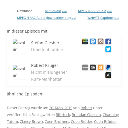
Download:
MP3 Audio
MPEG-4 AAC Audio
42 MB
45 MB
MPEG-4 AAC Audio (low bandwidth)
WebVTT Captions
24 MB
71 KB
In dieser Episode mit:
Stefan Giesbert
Limettenblubber
Robert Krüger
leicht mislungener
Rum-Manhattan
ähnliche Episoden:
Dieser Beitrag wurde am
20. März 2019
von
Robert
unter
veröffentlicht. Schlagwörter:
Bill Heck
,
Brendan Gleeson
,
Channing
Tatum
,
Clancy Brown
,
Coen Brothers
,
Coen Brüder
,
Coen-Brüder
,