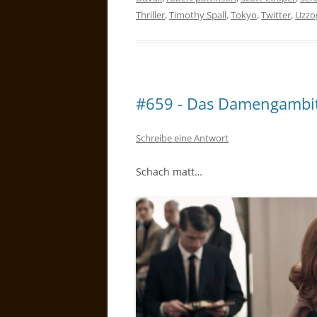
Thriller
,
Timothy Spall
,
Tokyo
,
Twitter
,
Uzzo
#659 - Das Damengambi
Schreibe eine Antwort
Schach matt…