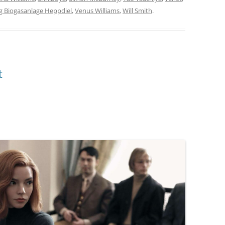
g Biogasanlage Heppdiel
,
Venus Williams
,
Will Smith
.
t