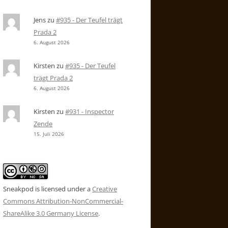
Jens
zu
#935 - Der Teufel trägt
Prada 2
6. August 2026
Kirsten
zu
#935 - Der Teufel
trägt Prada 2
6. August 2026
Kirsten
zu
#931 - Inspector
Zende
15. Juli 2026
Sneakpod is licensed under a
Creative
Commons Attribution-NonCommercial-
ShareAlike 3.0 Germany License
.