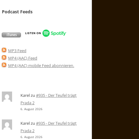
Podcast Feeds
MP3 Feed
MP4 (AAC) Feed
MP4 (AAC) mobile Feed abonnieren
.
Karel
zu
#935 - Der Teufel trägt
Prada 2
6. August 2026
Karel
zu
#935 - Der Teufel trägt
Prada 2
6. August 2026