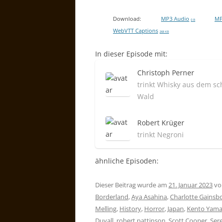
Download:
MP3 Audio
MP
0 B
WebVTT Captions
268 KB
In dieser Episode mit:
Christoph Perner
trinkt Whisky aus dem s
Wald
Robert Krüger
trinkt Negroni
ähnliche Episoden:
Dieser Beitrag wurde am
21. Januar 2023
v
Borderland
,
Aya Asahina
,
Charlotte Gainsb
Melling
,
History
,
Horror
,
Japan
,
Kento Yama
Duvall
,
robert pattinson
,
Scott Cooper
,
Ser