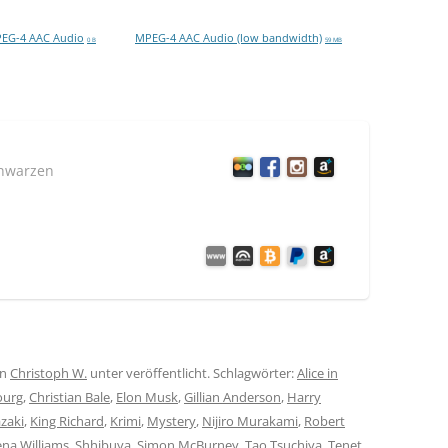
EG-4 AAC Audio
MPEG-4 AAC Audio (low bandwidth)
0 B
59 MB
chwarzen
on
Christoph W.
unter veröffentlicht. Schlagwörter:
Alice in
ourg
,
Christian Bale
,
Elon Musk
,
Gillian Anderson
,
Harry
zaki
,
King Richard
,
Krimi
,
Mystery
,
Nijiro Murakami
,
Robert
ena Williams
,
Shhibuya
,
Simon McBurney
,
Tao Tsuchiya
,
Tenet
,