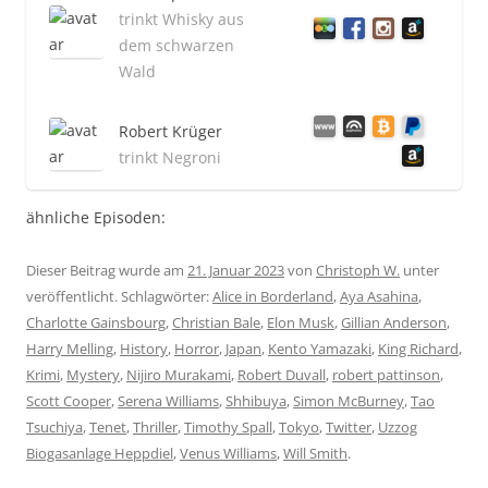
trinkt Whisky aus
dem schwarzen
Wald
Robert Krüger
trinkt Negroni
ähnliche Episoden:
Dieser Beitrag wurde am
21. Januar 2023
von
Christoph W.
unter
veröffentlicht. Schlagwörter:
Alice in Borderland
,
Aya Asahina
,
Charlotte Gainsbourg
,
Christian Bale
,
Elon Musk
,
Gillian Anderson
,
Harry Melling
,
History
,
Horror
,
Japan
,
Kento Yamazaki
,
King Richard
,
Krimi
,
Mystery
,
Nijiro Murakami
,
Robert Duvall
,
robert pattinson
,
Scott Cooper
,
Serena Williams
,
Shhibuya
,
Simon McBurney
,
Tao
Tsuchiya
,
Tenet
,
Thriller
,
Timothy Spall
,
Tokyo
,
Twitter
,
Uzzog
Biogasanlage Heppdiel
,
Venus Williams
,
Will Smith
.