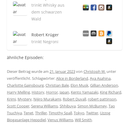
trinkt Whisky aus
dem schwarzen
Wald
Robert Krüger
trinkt Negroni
ähnliche Episoden:
Dieser Beitrag wurde am
21. Januar 2023
von
Christoph W.
unter
veröffentlicht. Schlagwörter:
Alice in Borderland
,
Aya Asahina
,
Charlotte Gainsbourg
,
Christian Bale
,
Elon Musk
,
Gillian Anderson
,
Harry Melling
,
History
,
Horror
,
Japan
,
Kento Yamazaki
,
King Richard
,
Krimi
,
Mystery
,
Nijiro Murakami
,
Robert Duvall
,
robert pattinson
,
Scott Cooper
,
Serena Williams
,
Shhibuya
,
Simon McBurney
,
Tao
Tsuchiya
,
Tenet
,
Thriller
,
Timothy Spall
,
Tokyo
,
Twitter
,
Uzzog
Biogasanlage Heppdiel
,
Venus Williams
,
Will Smith
.