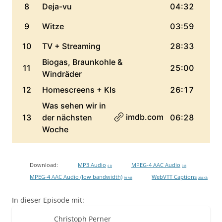
Download:
MP3 Audio
MPEG-4 AAC Audio
0 B
0 B
MPEG-4 AAC Audio (low bandwidth)
WebVTT Captions
59 MB
268 KB
In dieser Episode mit:
Christoph Perner