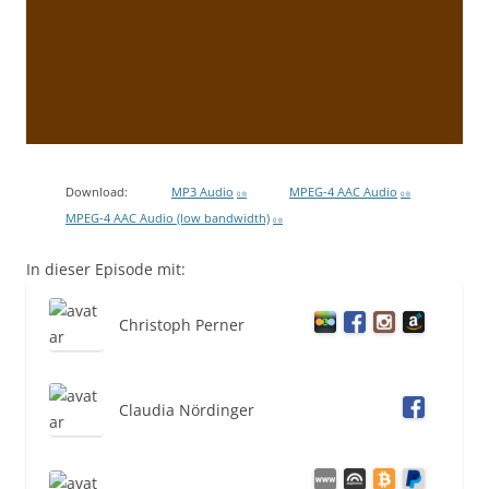
Download:
MP3 Audio
MPEG-4 AAC Audio
0 B
0 B
MPEG-4 AAC Audio (low bandwidth)
0 B
In dieser Episode mit:
Christoph Perner
Claudia Nördinger