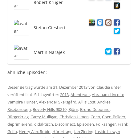
Robert Krüger
Stefan Giesbert
Martin Narajek
ähnliche Episoden:
Dieser Beitrag wurde am
31. Dezember 2013
von
Claudia
unter
veröffentlicht. Schlagwörter:
2013
,
Abenteuer
,
Abraham Lincoln:
Vampire Hunter
,
Alexander Skarsgård
,
All Is Lost
,
Andrea
Riseborough
,
Beverly Hills 90210
,
Björn
,
Bruno Debonnel
,
Bürgerkrieg
,
Carey Mulligan
,
Christian Ulmen
,
Coen
,
Coen-Brüder
,
deprimierend
,
didaktisch
,
Disconnect
,
Episoden
,
Folksänger
,
Frank
Grillo
,
Henry Alex Rubin
,
Hörerfrage
,
Ian Ziering
,
Inside Llewyn