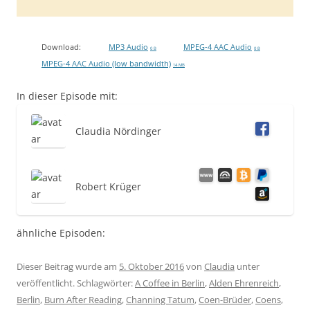
Download:
MP3 Audio
MPEG-4 AAC Audio
0 B
0 B
MPEG-4 AAC Audio (low bandwidth)
14 MB
In dieser Episode mit:
Claudia Nördinger
Robert Krüger
ähnliche Episoden:
Dieser Beitrag wurde am
5. Oktober 2016
von
Claudia
unter
veröffentlicht. Schlagwörter:
A Coffee in Berlin
,
Alden Ehrenreich
,
Berlin
,
Burn After Reading
,
Channing Tatum
,
Coen-Brüder
,
Coens
,