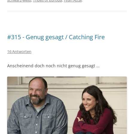
schwarz-weiß
,
Tribes of Europa
,
Yvan Attal
.
#315 - Genug gesagt / Catching Fire
16 Antworten
Anscheinend doch noch nicht genug gesagt …