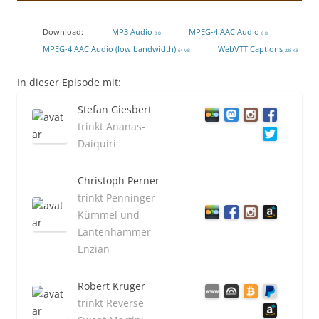
Download:
MP3 Audio
MPEG-4 AAC Audio
0 B
0 B
MPEG-4 AAC Audio (low bandwidth)
WebVTT Captions
64 MB
228 KB
In dieser Episode mit:
Stefan Giesbert
trinkt Ananas-
Daiquiri
Christoph Perner
trinkt Penninger
Kümmel und
Lantenhammer
Enzian
Robert Krüger
trinkt Reverse