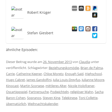
Robert Krüger
Stefan Giesbert
ähnliche Episoden:
Dieser Beitrag wurde am
26. November 2013
von
Claudia
unter
veröffentlicht. Schlagwörter:
Beziehungskomödie
,
Brian de Palma
,
Carrie
,
Catherine Keener
,
Chloe Moretz
,
Enough Said
,
Highschool
,
Hugo Cabret
,
James Gandolfini
,
Julia Louis-Dreyfus
,
Julianne Moore
,
Kinocast
,
Martin Scorsese
,
mittleres Alter
,
Nicole Holofcener
,
Oscartippspiel
,
Partnersuche
,
Podwichteln
,
religiöser Wahn
,
Sacha
Baron Cohen
,
Sopranos
,
Steven King
,
Telekinese
,
Toni Collette
,
übernatürlich
,
Weihnachtskalender
.