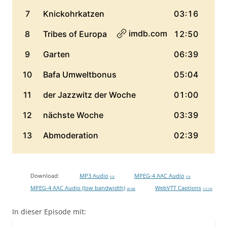
Download:
MP3 Audio
MPEG-4 AAC Audio
0 B
0 B
MPEG-4 AAC Audio (low bandwidth)
WebVTT Captions
28 MB
112 KB
In dieser Episode mit: