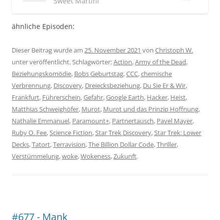
Sweet Martini
ähnliche Episoden:
Dieser Beitrag wurde am
25. November 2021
von
Christoph W.
unter veröffentlicht. Schlagwörter:
Action
,
Army of the Dead
,
Beziehungskomödie
,
Bobs Geburtstag
,
CCC
,
chemische
Verbrennung
,
Discovery
,
Dreiecksbeziehung
,
Du Sie Er & Wir
,
Frankfurt
,
Führerschein
,
Gefahr
,
Google Earth
,
Hacker
,
Heist
,
Matthias Schweighöfer
,
Murot
,
Murot und das Prinzip Hoffnung
,
Nathalie Emmanuel
,
Paramount+
,
Partnertausch
,
Pavel Mayer
,
Ruby O. Fee
,
Science Fiction
,
Star Trek Discovery
,
Star Trek: Lower
Decks
,
Tatort
,
Terravision
,
The Billion Dollar Code
,
Thriller
,
Verstümmelung
,
woke
,
Wokeness
,
Zukunft
.
#677 - Mank