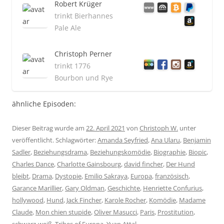
Robert Krüger
trinkt Bierhannes
Pale Ale
Christoph Perner
trinkt 1776
Bourbon und Rye
ähnliche Episoden:
Dieser Beitrag wurde am
22. April 2021
von
Christoph W.
unter
veröffentlicht. Schlagwörter:
Amanda Seyfried
,
Ana Ularu
,
Benjamin
Sadler
,
Beziehungsdrama
,
Beziehungskomödie
,
Biographie
,
Biopic
,
Charles Dance
,
Charlotte Gainsbourg
,
david fincher
,
Der Hund
bleibt
,
Drama
,
Dystopie
,
Emilio Sakraya
,
Europa
,
französisch
,
Garance Marillier
,
Gary Oldman
,
Geschichte
,
Henriette Confurius
,
hollywood
,
Hund
,
Jack Fincher
,
Karole Rocher
,
Komödie
,
Madame
Claude
,
Mon chien stupide
,
Oliver Masucci
,
Paris
,
Prostitution
,