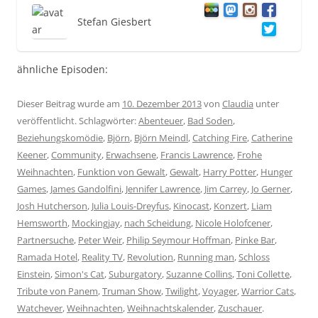
Stefan Giesbert
ähnliche Episoden:
Dieser Beitrag wurde am
10. Dezember 2013
von
Claudia
unter
veröffentlicht. Schlagwörter:
Abenteuer
,
Bad Soden
,
Beziehungskomödie
,
Björn
,
Björn Meindl
,
Catching Fire
,
Catherine
Keener
,
Community
,
Erwachsene
,
Francis Lawrence
,
Frohe
Weihnachten
,
Funktion von Gewalt
,
Gewalt
,
Harry Potter
,
Hunger
Games
,
James Gandolfini
,
Jennifer Lawrence
,
Jim Carrey
,
Jo Gerner
,
Josh Hutcherson
,
Julia Louis-Dreyfus
,
Kinocast
,
Konzert
,
Liam
Hemsworth
,
Mockingjay
,
nach Scheidung
,
Nicole Holofcener
,
Partnersuche
,
Peter Weir
,
Philip Seymour Hoffman
,
Pinke Bar
,
Ramada Hotel
,
Reality TV
,
Revolution
,
Running man
,
Schloss
Einstein
,
Simon's Cat
,
Suburgatory
,
Suzanne Collins
,
Toni Collette
,
Tribute von Panem
,
Truman Show
,
Twilight
,
Voyager
,
Warrior Cats
,
Watchever
,
Weihnachten
,
Weihnachtskalender
,
Zuschauer
.